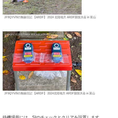
JF9QYV/9の無線日記 【ARDF】 2024 北陸地方 ARDF競技大会 in 富山
JF9QYV/9の無線日記 【ARDF】 2024北陸地方 ARDF競技大会 in 富山
待機場所には、SIのチェックとクリアを設置します。