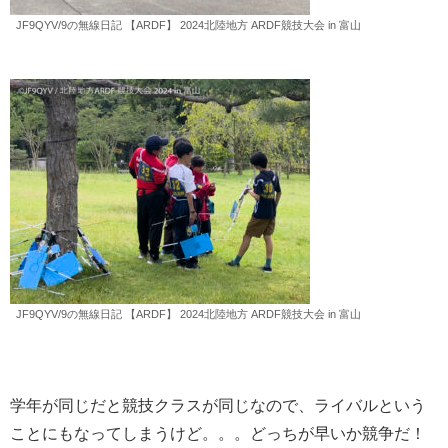
JF9QYV/9の無線日記 【ARDF】 2024北陸地方 ARDF競技大会 in 富山
JF9QYV/9の無線日記 【ARDF】 2024北陸地方 ARDF競技大会 in 富山
学年が同じだと競技クラスが同じなので、ライバルという
ことにもなってしまうけど。。。どっちが早いか競争だ！