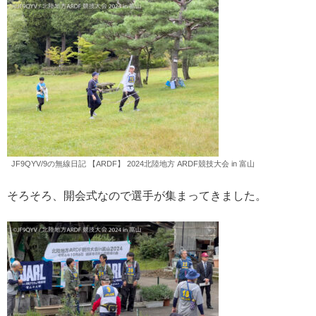
JF9QYV/9の無線日記 【ARDF】 2024北陸地方 ARDF競技大会 in 富山
そろそろ、開会式なので選手が集まってきました。