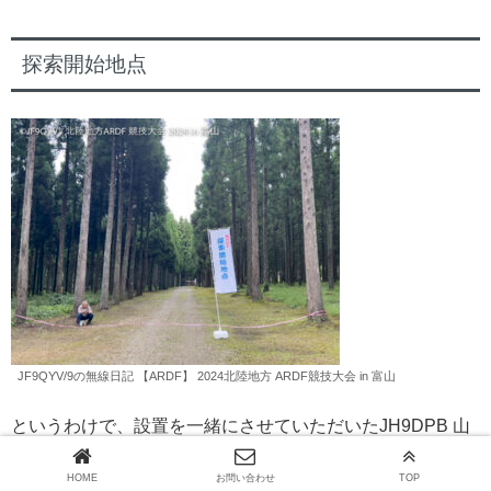
探索開始地点
JF9QYV/9の無線日記 【ARDF】 2024北陸地方 ARDF競技大会 in 富山
というわけで、設置を一緒にさせていただいたJH9DPB 山
本さんと一緒に探索開始地点へ行きます。
HOME
お問い合わせ
TOP