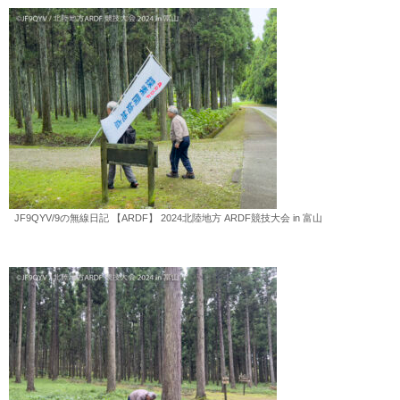
JF9QYV/9の無線日記 【ARDF】 2024北陸地方 ARDF競技大会 in 富山