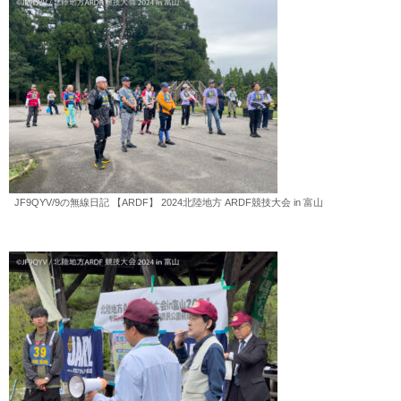
JF9QYV/9の無線日記 【ARDF】 2024北陸地方 ARDF競技大会 in 富山