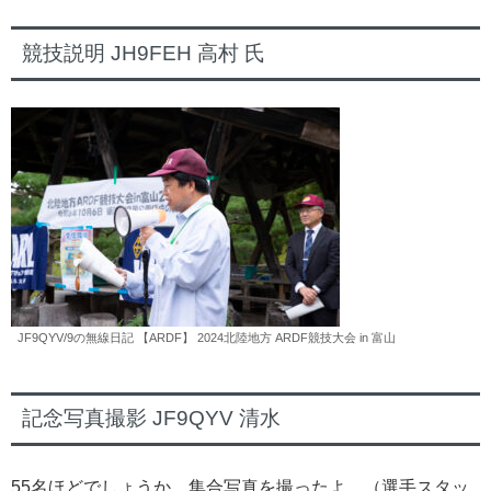
競技説明 JH9FEH 高村 氏
JF9QYV/9の無線日記 【ARDF】 2024北陸地方 ARDF競技大会 in 富山
記念写真撮影 JF9QYV 清水
55名ほどでしょうか、集合写真を撮ったよ。（選手スタッ