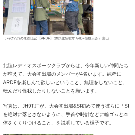
JF9QYV/9の無線日記 【ARDF】 2024北陸地方 ARDF競技大会 in 富山
北陸レディオスポーツクラブからは、今年新しい仲間たち
が増えて、大会初出場のメンバーが4名います。純粋に
ARDFを楽しんで欲しいということ、無理をしないこと、
転んだり怪我したりしないことを願います。
写真は、JH9TJTが、大会初出場&SI初めて使う彼らに「SI
を絶対に落とさないように、手首や時計などに輪ゴムと本
体をくくりつけること」を説明している様子です。