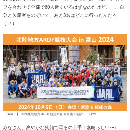
フを合わせて全部で60人近くいるはずなのだけど、、、自
分と欠席者をのぞいて、あと3名はどこに行ったんだろ
う？）
【ARDF】 2024北陸地方 ARDF競技大会 in 富山 / 撮影: JF9QYV
みなさん、爽やかな笑顔で写るの上手！素晴らしい〜♪