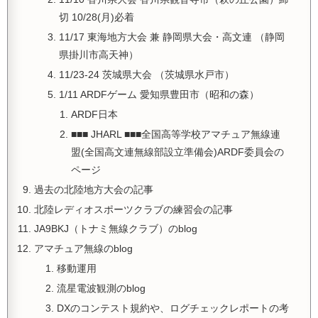
切 10/28(月)必着
11/17 東海地方大会 兼 静岡県大会・高文連 （静岡
県掛川市高天神）
11/23-24 茨城県大会 （茨城県水戸市）
1/11 ARDFゲーム 愛知県豊田市（昭和の森）
ARDF日本
■■■ JHARL ■■■全国高等学校アマチュア無線連
盟(全国高文連無線部設立準備会)ARDF委員会の
ページ
過去の北陸地方大会の記事
北陸レディオスポーツクラブの練習会の記事
JA9BKJ（トナミ無線クラブ）のblog
アマチュア無線のblog
移動運用
流星電波観測のblog
DXのコンテスト規約や、ログチェックレポートの考