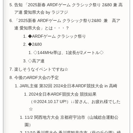
告知 「2025新春 ARDFゲーム クラシック祭り 2&80 兼 高
ア連 愛知県大会 by ラジフジ
「2025新春 ARDFゲーム クラシック祭り2&80 兼 高ア
連 愛知県大会」とは・・・？
◆ARDFゲーム クラシック祭り
◆2&80
◇144MHz帯は、1波長が2メートル◇
◇高ア連
楽しそうなイベントですね☆
今後のARDF大会の予定
JARL主催 第32回 2024全日本ARDF競技大会 in 高崎
2024全日本ARDF競技大会 競技結果
（※2024.10.17 UP!）↓↓皆さん、お疲れ様でした
☆
11/2 関西地方大会 京都府宇治市（山城総合運動公
園）
11/10 香川県大会 香川県観音寺市（萩の丘公園）締