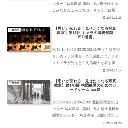
ンター | 写真教室 講師: 清水梅子ゆすら
こみなさんこんにちは、さて今日は展示
に向けての準備になります。北國新聞文
2025.11.25
化センター | 写真教室 講師: 清水梅子パ
【思いが伝わる！見せたくなる写真
ネルを3枚借りるんで...
写真教室
教室】第16回 カメラの基礎知識
「ISO感度」
2019-10-10 19:00-20:30ISO感度とはデジ
タルカメラの場合、ISO感度とはデジタ
ルカメラが光をとらえる能力を表す値で
す。デジタルカメラは、撮像素子に当た
2019.10.14
った光を電気信号に変えて処理します。
【思いが伝わる！見せたくなる写真
ISO感度を上げることは、電気信...
写真教室
教室】第143回 構図練習のためのカ
ードゲーム part2
2025-04-10 19:30-21:00 北國新聞文化セ
ンター 写真教室 | 講師: 清水 梅子北國新
聞文化センター 写真教室 | 講師: 清水 梅
子みなさんこんにちは。自作絞りフィル
2025.04.23