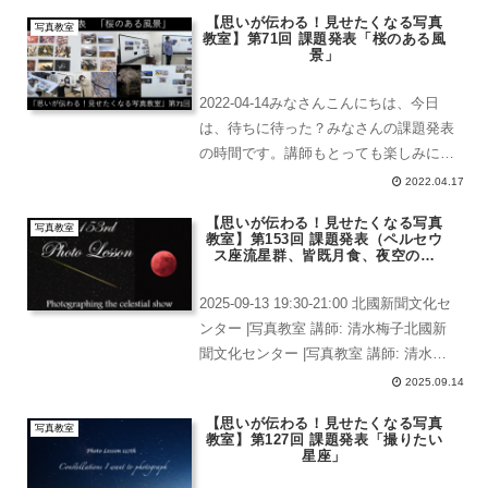
ターのもう少しだけ深い理解北國新聞文
【思いが伝わる！見せたくなる写真
化センター 写真...
写真教室
教室】第71回 課題発表「桜のある風
景」
2022-04-14みなさんこんにちは、今日
は、待ちに待った？みなさんの課題発表
の時間です。講師もとっても楽しみにし
ていました。今年は、桜が綺麗に咲き誇
2022.04.17
っていて天候にも割と恵まれましたか
【思いが伝わる！見せたくなる写真
ら、1回くらいは撮影のチャンスに恵ま
写真教室
教室】第153回 課題発表（ペルセウ
れたことと思います...
ス座流星群、皆既月食、夜空の写
真）
2025-09-13 19:30-21:00 北國新聞文化セ
ンター |写真教室 講師: 清水梅子北國新
聞文化センター |写真教室 講師: 清水梅
子皆さんこんにちは、今日は課題発表の
2025.09.14
日です。北國新聞文化センター |写真教
【思いが伝わる！見せたくなる写真
室 講師: 清水梅子今...
写真教室
教室】第127回 課題発表「撮りたい
星座」