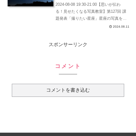
2024-08-08 19:30-21:00【思いが伝わ
る！見せたくなる写真教室】第127回 課
題発表「撮りたい星座」星座の写真を撮
ってくるという課題星座の写真って、案
2024.08.11
外難しいものです。もちろん、なんの星
座を撮るのかにもよるしどう撮るのか
スポンサーリンク
に...
コメント
コメントを書き込む