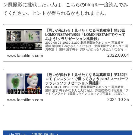
ン風撮影に挑戦したい人は、こちらのblogを一度読んでみ
てください。ヒントが得られるかもしれません。
【思いが伝わる！見せたくなる写真教室】第80回
LOMO’INSTANT#005「LOMO'INSTANTでやって
みよう!ソラリゼーション風撮影」
2020-08-25 19:30-21:00 北國新聞文化センター 写真教室 ｜
講師 清水梅子みなさんこんにちは。北國新聞文化センター 写
真教室 ｜ 講師 清水梅子【思いが伝わる！見せたくなる写真
教室】第80回 「LOMO'INSTANTでやってみよう!ソラリゼー
2022.09.04
www.lacofilms.com
ション風撮影」今日も蒸し蒸ししています。"ソラリゼーショ
ン" なんだそれ？北國新聞文化センター 写真教室 ｜ 講師 清
水梅子【思いが伝...
【思いが伝わる！見せたくなる写真教室】第132回
ロモインスタントで撮ってみよう part2 スーパーフ
ラッシュソラリゼーション風撮影
2024-10-24 19:30-21:00 北國新聞文化センター 写真教室 ｜
講師 清水 梅子みなさんこんにちは。課題提出の日程変更「フ
ォトインフォト（撮影したインスタックス写真を、現実の風
景に違和感なく溶け込ませたような写真）」を一眼カメラで
2024.10.25
www.lacofilms.com
撮って2Lサイズにプリントしてご持参ください」という課題
の提出日を延期にします。課題が終わっている方はそのまま
大切に保管していただき、次回11/14にご...