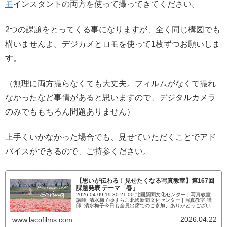
モ
インスタントの両方を使って撮ってきてください。
2つの課題をとってくる事になりますが、全く同じ構図でも
構いませんよ。デジカメとロモを使って1枚ずつお願いしま
す。
（無理に両方撮らなくても大丈夫。フィルムがなくて撮れ
なかったなど事情があると思いますので、デジタルカメラ
のみでももちろん問題ありません）
上手くいかなかった場合でも、見せていただくことでアド
バイスができるので、ご持参ください。
【思いが伝わる！見せたくなる写真教室】第167回
課題発表 テーマ「春」
2026-04-09 19:30-21:00 北國新聞文化センター | 写真教室
講師: 清水梅子ゆすらこ北國新聞文化センター | 写真教室 講
師: 清水梅子今日も全員出席でのご参加、ありがとうございま
す。では早速、「春」というテーマの発表をしていただきま
しょう。テーマ「春」【思いが伝わる！見せたくなる写真教
2026.04.22
www.lacofilms.com
室】第167回 課題発表 テーマ「春」見事に春がたくさん並び