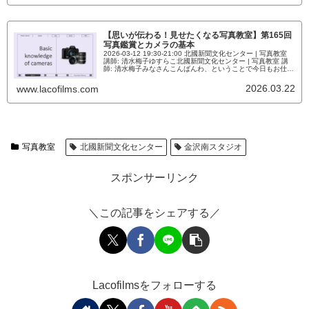
ます。受講生の発表の様子【思い...
【思いが伝わる！見せたくなる写真教室】第165回
写真鑑賞とカメラの基本
2026-03-12 19:30-21:00 北國新聞文化センター | 写真教室
講師: 清水梅子ゆすらこ北國新聞文化センター | 写真教室 講
師: 清水梅子みなさんこんばんわ、ということで今日もお仕事
お疲れ様です。 今日は、体験者の方がいらっしゃいまし
た、ありがとうございます。今日は、写真鑑賞とカメラの基
2026.03.22
www.lacofilms.com
礎という二本立て。写真鑑賞写真鑑賞は、以前出した課題
「私の雪だるま」の時に、提出できなかった...
写真教室
北國新聞文化センター
金沢南スタジオ
スポンサーリンク
＼この記事をシェアする／
Lacofilmsをフォローする