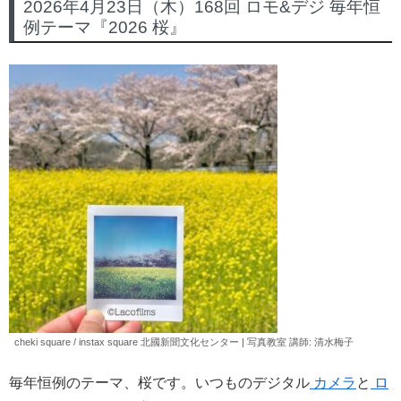
2026年4月23日（木）168回 ロモ&デジ 毎年恒
例テーマ『2026 桜』
cheki square / instax square 北國新聞文化センター | 写真教室 講師: 清水
梅子
毎年恒例のテーマ、桜です。いつものデジタル
カメラ
と
ロ