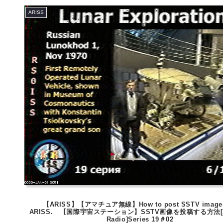
ARISS
【ARISS】【アマチュア無線】How to post SSTV image
ARISS. 【国際宇宙ステーション】SSTV画像を投稿する方法[Am
Radio]Series 19＃02