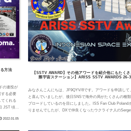
する方法
【SSTV AWARD】その他アワードを紹介他にもたく
際宇宙ステーション】ARISS SSTV AWARDS 26-31
ードの連投が
みなさんこんにちは、JF9QYV/8です。アワードを申請し
収する必要
と喜んでいましたが、後日SNSで海外の局がたくさんの種類の
してくれる
プロードしているのを目にしました。ISS Fan Club Pola
JST 頃に
りませんでしたが、DXで仲良くなったウクライナ人のSerg
してたので
ました！Дякую за те, що ви завжди допомага...
2022.01.05