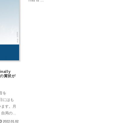
This is ...
nally
ドの賞状が
音を
日にはも
います。月
、自局のコ
...
2022.01.02