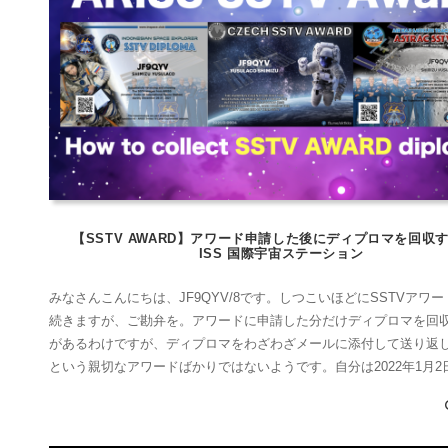
【SSTV AWARD】アワード申請した後にディプロマを回収
ISS 国際宇宙ステーション
みなさんこんにちは、JF9QYV/8です。しつこいほどにSSTVアワ
続きますが、ご勘弁を。アワードに申請した分だけディプロマを回
があるわけですが、ディプロマをわざわざメールに添付して送り返
という親切なアワードばかりではないようです。自分は2022年1月2日 
慌てていろんなアワードに申請を出しました。ソワソワして連日探
すが、なかなかアップロードさ...