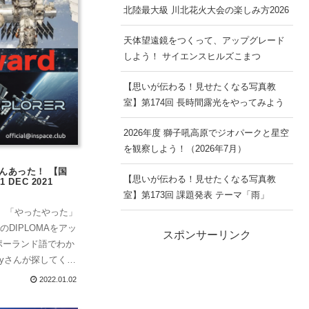
北陸最大級 川北花火大会の楽しみ方2026
天体望遠鏡をつくって、アップグレード
しよう！ サイエンスヒルズこまつ
【思いが伝わる！見せたくなる写真教
室】第174回 長時間露光をやってみよう
2026年度 獅子吼高原でジオパークと星空
を観察しよう！（2026年7月）
さんあった！ 【国
【思いが伝わる！見せたくなる写真教
 DEC 2021
室】第173回 課題発表 テーマ「雨」
て、「やったやった」
DIPLOMAをアッ
スポンサーリンク
ndポーランド語でわか
eyさんが探してくれ
2022.01.02