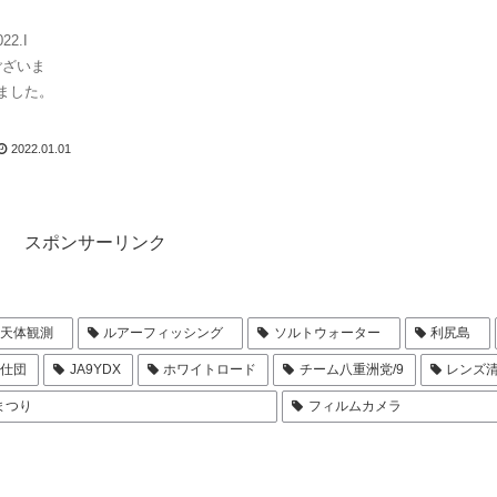
22.I
とうございま
しました。
2022.01.01
スポンサーリンク
天体観測
ルアーフィッシング
ソルトウォーター
利尻島
奉仕団
JA9YDX
ホワイトロード
チーム八重洲党/9
レンズ
まつり
フィルムカメラ