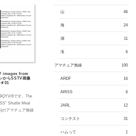
山
46
海
24
湖
11
滝
6
アマチュア無線
100
images from
ーションからSSTV画像
ARDF
16
9＃01
ARISS
6
JF9QYV/8です。The
ISS" Shuttle Meal
JARL
12
(ISS)のアマチュア無線
コンテスト
31
ハムって
1