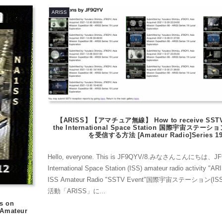
ARISS
【ARISS】【アマチュア無線】 How to receive SSTV 
the International Space Station 国際宇宙ステ
を受信する方法 [Amateur Radio]Series 1
Hello, everyone. This is JF9QYV/8.みなさんこんにちは、
International Space Station (ISS) amateur radio activity "AR
ISS Amateur Radio "SSTV Event"国際宇宙ステーション
活動「ARISS」に...
s on
ateur