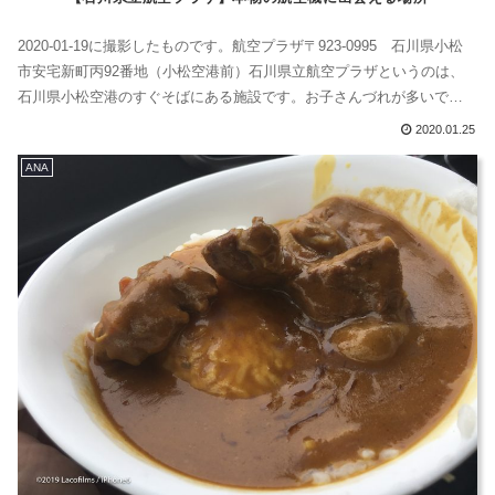
2020-01-19に撮影したものです。航空プラザ〒923-0995 石川県小松
市安宅新町丙92番地（小松空港前）石川県立航空プラザというのは、
石川県小松空港のすぐそばにある施設です。お子さんづれが多いです
がマニアの人なら大人の人でも楽しめるんじゃないでしょうか。日本
2020.01.25
海側唯一の航空資料館小型飛行機からジェット戦闘機まで揃った日本
ANA
海側唯一の航空資料館入り口の前に本物の展示この日は無料の日でし
た！二宮...