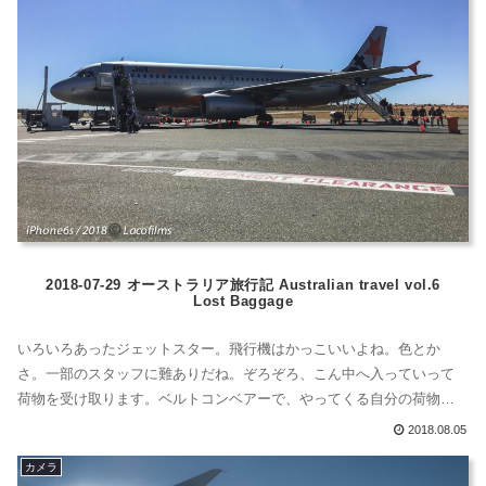
2018-07-29 オーストラリア旅行記 Australian travel vol.6
Lost Baggage
いろいろあったジェットスター。飛行機はかっこいいよね。色とか
さ。一部のスタッフに難ありだね。ぞろぞろ、こん中へ入っていって
荷物を受け取ります。ベルトコンベアーで、やってくる自分の荷物。
荷物。。。ありませんでした。私の荷物がありませんでした。。。つ
2018.08.05
まり、タイトルの通り Lost Baggage海外に慣れている人なら、「良く
カメラ
あるよねー」で終わる話さ。現地の日本人スタッフが声をかけてくれ