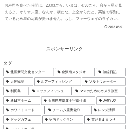
お寿司を食べた時間は、23:03ごろ。いまは、4:38ごろ。窓から星が見
えるよ。オリオン座。なんか、横だな。上空からだと、高速で移動し
ているため星の写真が撮れません。もし、ファーウェイのライカレン
ズがついたカメラや、sonyのカメラだったら撮れただろうか。その時
2018.08.01
書いた、汚い文字のメモを掲載しておこう。この、大変汚らしいメモ
を見ると番号がはちゃめちゃでよくわからないけど、2枚目の画像に、
「大分はなれ...
スポンサーリンク
タグ
北國新聞文化センター
金沢南スタジオ
無線日記
天体観測
ルアーフィッシング
ソルトウォーター
利尻島
ロックフィッシュ
ママのためのカメラ教室
新日本ホーム
石川県無線赤十字奉仕団
JA9YDX
ホワイトロード
チーム八重洲党/9
レンズ清掃
ドッグカフェ
室内ドッグラン
雪だるままつり