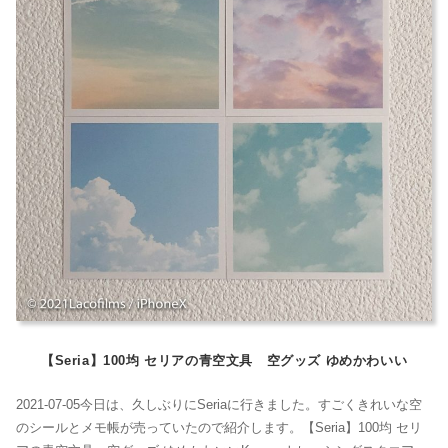
【Seria】100均 セリアの青空文具 空グッズ ゆめかわいい
2021-07-05今日は、久しぶりにSeriaに行きました。すごくきれいな空
のシールとメモ帳が売っていたので紹介します。【Seria】100均 セリ