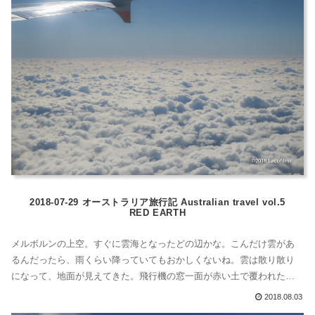
た。ワーキングホ...
2018-07-29 オーストラリア旅行記 Australian travel vol.5
RED EARTH
メルボルンの上空。すぐに雲海となったどの辺かな。こんだけ雲があ
るんだったら、雨くらい降っていてもおかしくないね。雲は散り散り
になって、地面が見えてきた。飛行機の窓一面が赤い土で覆われた大
地で埋め尽くしている。20年ほど前に留学していた時はNEW SOUTH
2018.08.03
WALESというエリアからほとんどでなかった。日本に帰国してから、