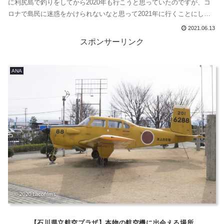
に利尻島で釣りをしてから2020年も行こうと思っていたのですが、コ
ロナで島民に迷惑をかけられないなと思って2021年に行くことにしま
した。とにかく、ひたすら除菌、定期的なマスク交換とフェイスシー
2021.06.13
ルドなどを使って、アルコールで除菌除菌を繰り返し対策をしっかり
スポンサーリンク
して移動することにします。手指消毒がやっぱり大切ANA国内線...
ANA
【石川県立航空プラザ】本物の航空機に出会える場所