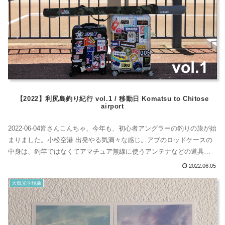
【2022】利尻島釣り紀行 vol.1 / 移動日 Komatsu to Chitose
airport
2022-06-04皆さんこんちゃ、今年も、初心者アングラーの釣りの旅が始
まりました。小松空港 出発やる気満々な感じ。アブのロッドケースの
中身は、釣竿ではなくてアマチュア無線に使うアンテナなどの道具が
詰まってる。まあ、釣竿には変わらない。JALさんのパネルだけど、利
2022.06.05
用するのはANA。実は、ローカル便のほとんどはANAが多いの。その
大気光学現象
ためJALに乗ったことないかも、ってくらいANAにしか乗ったことが
な...