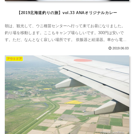
【2019北海道釣りの旅】vol.33 ANAオリジナルカレー
朝は、観光して、ウニ種苗センターへ行って来てお昼になりました。
釣り場を移動します。ここもキャンプ場らしいです。300円は安いで
す。ただ、なんとなく寂しい場所です。 炊飯器と給湯器。車から電源
を取れるため、家電製品での調理が可能です。ご飯を炊いて、ケルト
2019.06.03
にレトルトを突っ込むという手軽さ。今まで釣った魚は食べ尽くした
アウトドア
ので、また釣ります。とりあえず、昼はカレーにします。このカレー
知ってますか？本当に、具...