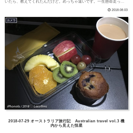
いたら、教えてくれたんだけど。めっちゃ遠いです。一生懸命走っ
た。人生で一番走った。多分。で、ジェットスターのお姉さんのとこ
2018.08.03
ろへ。チケットお願いしますって言ったら、なんて言われたと思
カメラ
う？"too late!"はあはあ、こんなに頑張って走ってゼエゼエ言ってんの
に、不機嫌そ...
2018-07-29 オーストラリア旅行記 Australian travel vol.3 機
内から見えた恒星