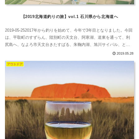
【2019北海道釣りの旅】vol.1 石川県から北海道へ
2019-05-252017年から釣りを始めて、今年で3年目となりました。今回
は、平取町のすずらん、陸別町の天文台、阿寒湖、道東を通って、利
尻島へ、なよろ市天文台きたすばる、朱鞠内湖、旭川サイパル、とい
う予定です。メインは釣りですが、通りすがりに天文台施設や天体を
2019.05.28
見せてもらうという内容です。うへへへへ。楽しみだあ。黄色い畑は
アウトドア
なんだろう？綺麗だね。