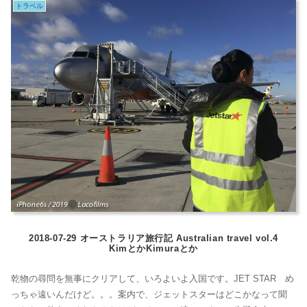
トラベル
RED EARTHという名前のコスメを発見した。ああ、Australiaだな...
2018-07-29 オーストラリア旅行記 Australian travel vol.4
KimとかKimuraとか
乾物の尋問を無事にクリアして、いろよいよ入国です。JET STAR め
っちゃ遠いんだけど。。。案内で、ジェットスターはどこかなって聞