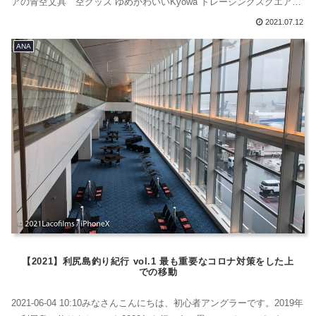
アの青空文具 空グッズ ゆめかわいいKyowa トレーシングスクエアシ
ール 空の色 48片 材質：紙透ける質感のトーレシングシールです。
2021.07.12
Kyowa 空の色 トレーシングスクエアシール 48片 / Seriadででkここ
ANA
うこうnこうnyこうにゅ購入購入...
【2021】利尻島釣り紀行 vol.1 最も重要なコロナ対策をした上
での移動
2021-06-04 10:10みなさんこんにちは、初心者アングラーです。2019年