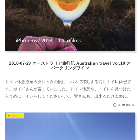
2018-07-29 オーストラリア旅行記 Australian travel vol.10 ス
パークリングワイン
トイレ休憩必須カタジュタの後に、バスで移動する前にトイレ休憩で
す。ガイドさんが言っていました。トイレ休憩や、トイレを見つけた
らまめにトイレをしてくださいって。皆さんも、出来るだけまめにト
イレをしましょう。トイレが汚いちなみに、ここのトイレめっちゃく
2018.08.07
ちゃ汚いです。ほんと。扉開けたら「ぅおぇえ」ってなりました。ほ
アウトドア
んと。ほんと。ズボン、下ろすときに、気をつけないといけないなっ
ていうくらい。日本がいかに、...