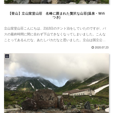
【登山】立山室堂山荘 名峰に囲まれた贅沢な山荘(温泉・Wifi
つき)
立山室堂山荘こんにちは、2泊3日のテント泊をしていたのですが、バ
スの最終時間に間に合わず下山できなくなってしまいました。こんな
ことってあるんだな、あたしバカだなと思いました。立山は国立公園
ですから、室堂ターミナルやその周辺での野宿・野営は禁止です。当
2020.07.23
然、室堂ターミナルの中で一晩やり過ごすのも禁止。室堂ターミナル
山
の施設の管理の人に迷惑をかけますので、速やかに宿泊施設を予約し
て泊まるか、テントがあるな...