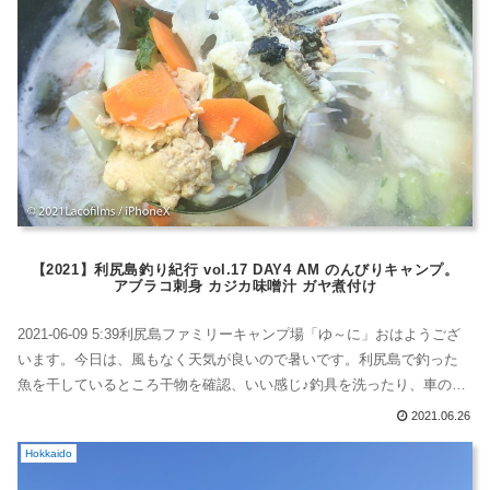
【2021】利尻島釣り紀行 vol.17 DAY4 AM のんびりキャンプ。
アブラコ刺身 カジカ味噌汁 ガヤ煮付け
2021-06-09 5:39利尻島ファミリーキャンプ場「ゆ～に」おはようござ
います。今日は、風もなく天気が良いので暑いです。利尻島で釣った
魚を干しているところ干物を確認、いい感じ♪釣具を洗ったり、車の中
を少し整理したり。7:30ごろに朝食を作ります。利尻島で釣ったアブラ
2021.06.26
コの刺身昨日、アブラコは刺身用に柵上に捌いてあったんで、今日、
Hokkaido
トリミングをして刺身でいただきます。利尻島で釣ったアブラコの刺
身4...