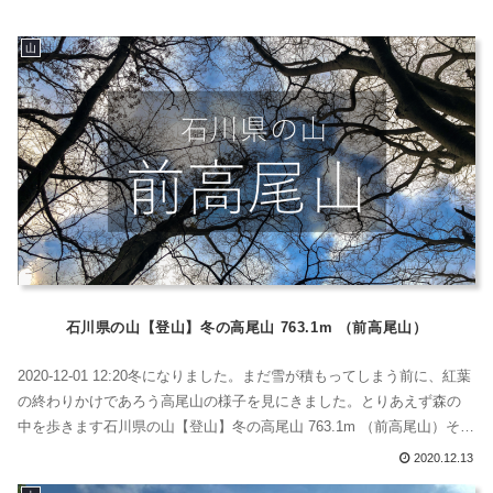
た。白山国立公園...
山
石川県の山【登山】冬の高尾山 763.1m （前高尾山）
2020-12-01 12:20冬になりました。まだ雪が積もってしまう前に、紅葉
の終わりかけであろう高尾山の様子を見にきました。とりあえず森の
中を歩きます石川県の山【登山】冬の高尾山 763.1m （前高尾山）そう
したら、見晴らしのいいところで写真を撮りましょう。そしてまたし
2020.12.13
ばらく歩いていきます。落ち葉だらけの登山道は、膝に優しくってあ