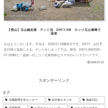
【登山】立山縦走路 テント泊 DAY3 AM ロッジ立山連峰で
温泉
おはようございます。今日は、2020-07-18最終日です。DAY3 山行予
定日帰り温泉に入る。テントをしまって下山。帰宅。DAY3 AM2020-
07-189時だ！温泉へ行こう！広角気味なスマホのレンズでパノラマ合
成をしてもこのようになる。雷鳥沢ヒュッテ雷鳥沢ヒュッテ今回は、
2020.07.23
日帰り温泉はやっておらす宿泊者のみ受け入れされているとのことで
す。スタッフさんが表に出て来てくれて、説明してくださいました...
スポンサーリンク
タグ
北國新聞文化センター
金沢南スタジオ
無線日記
天体観測
ルアーフィッシング
ソルトウォーター