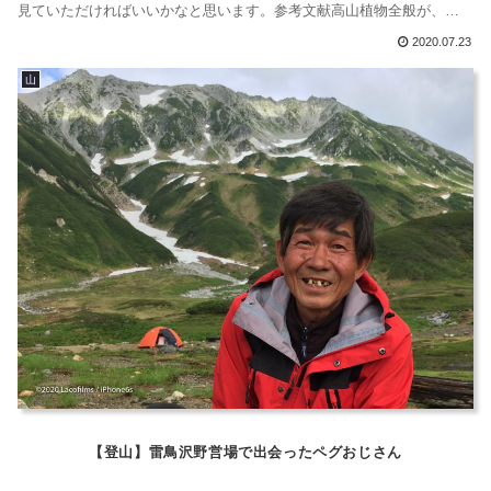
見ていただければいいかなと思います。参考文献高山植物全般が、わ
かりやすく掲載されています。これで大体を確認しました。間違いが
2020.07.23
あるかもしれませんが、その場合はメールでお知らせしていただきた
山
いなと思います。よろしくお願いします。室堂周辺室堂周辺では、い
つもチングルマや...
【登山】雷鳥沢野営場で出会ったペグおじさん