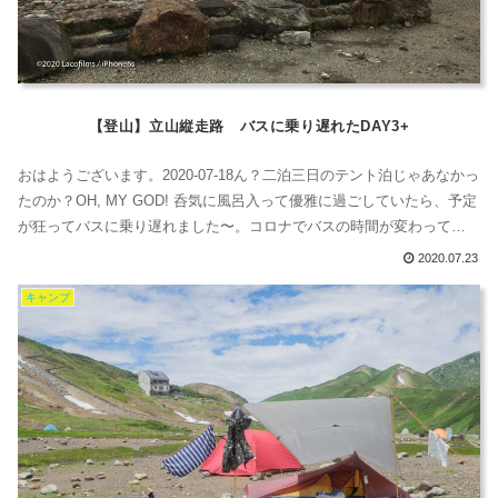
【登山】立山縦走路 バスに乗り遅れたDAY3+
おはようございます。2020-07-18ん？二泊三日のテント泊じゃあなかっ
たのか？OH, MY GOD! 呑気に風呂入って優雅に過ごしていたら、予定
が狂ってバスに乗り遅れました〜。コロナでバスの時間が変わってま
す！16時まで！！ええとですね、実は、立山黒部アルペンルートの立
2020.07.23
山高原バスに乗り遅れてしまいまして。最終バスに乗れなかったんで
キャンプ
すよ。だから、室堂ターミナルで休憩していたんです。そうしました
ら...