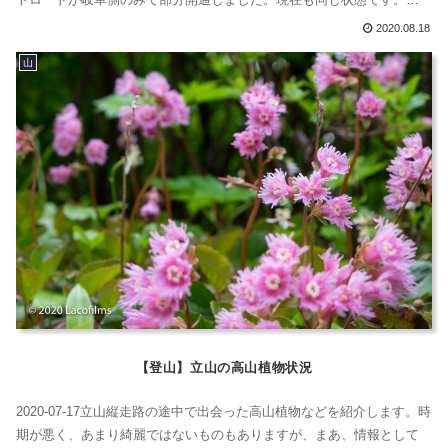
川県に住んでいる人は、岐阜側へ行って岐阜側から入らなければなり
2020.08.18
ません。斜面崩落の復旧工事のため石川県からの通行はできません、
山
また、石川県側への通行もできません。そのため、普通車は1700円...
【登山】立山の高山植物状況
2020-07-17立山縦走路の途中で出会った高山植物などを紹介します。時
期が悪く、あまり綺麗ではないものもありますが、まあ、情報として