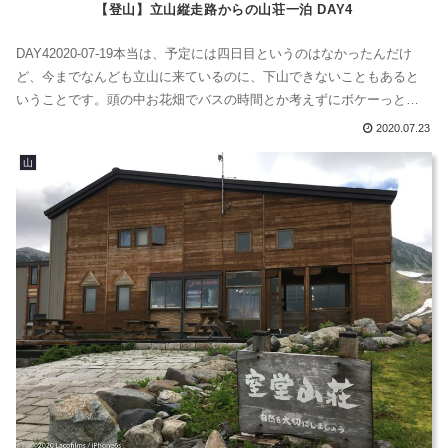
【登山】立山縦走路からの山荘一泊 DAY4
DAY42020-07-19本当は、予定には四日目というのはなかったんだけ
ど、今までなんども立山に来ているのに、下山できないこともあると
いうことです。頭の中お花畑でバスの時間とか考えずにボケーっとし
てたんでしょうね。17時が最終バスだと思い込んでいたけど、コロナ
2020.07.23
で16時だったんです。そう、16時過ぎに室堂駅へ行ってみたら、ガラ
山
ガラ。。。汗室堂山荘が空いてなかったら、ちょう高級な立山ホテル
に泊まらな...