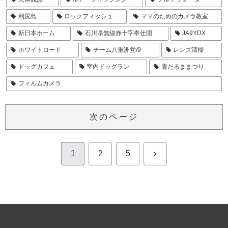
利尻島
ロックフィッシュ
ママのためのカメラ教室
新日本ホーム
石川県無線赤十字奉仕団
JA9YDX
ホワイトロード
チーム八重洲党/9
レンズ清掃
ドッグカフェ
室内ドッグラン
雪だるままつり
フィルムカメラ
次のページ
次
1
2
5
へ