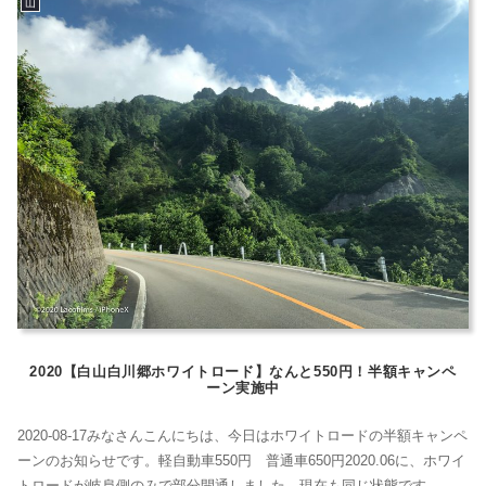
山
りがたいです。雨か雪が溶けた水かわからないけど湿っている。滑ら...
2020【白山白川郷ホワイトロード】なんと550円！半額キャンペ
ーン実施中
2020-08-17みなさんこんにちは、今日はホワイトロードの半額キャンペ
ーンのお知らせです。軽自動車550円 普通車650円2020.06に、ホワイ
トロードが岐阜側のみで部分開通しました。現在も同じ状態です。石