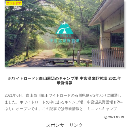
アウトドア
いろいろある利尻島のキャンプ場北海道利尻...
ホワイトロードと白山周辺のキャンプ場 中宮温泉野営場 2021年
最新情報
2021年6月、白山白川郷ホワイトロードの石川県側が2年ぶりに開通し
ました。ホワイトロードの中にあるキャンプ場、中宮温泉野営場も2年
ぶりにオープンです。この記事では最新情報と、ミニマムキャンプに
最適なその魅力をお伝えしています。ホワイトロードのキャンプ場、
2021.06.19
中宮温泉野営場の紹介まずは雰囲気を1分の動画で紹介どんな雰囲気か
スポンサーリンク
とりあえず知りたいという方のために1分の動画をこちらに用意しまし