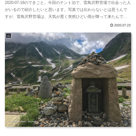
2020-07-18のできごと。今回のテント泊で、雷鳥沢野営場で出会った人
がいるので紹介したいと思います。写真では伝わらないとは思うんで
すが、雷鳥沢野営場は、天気が悪く突然ひどい雨が降って来たんで
す。局地雨です。奥大日岳の方は青空でした。そして、またすぐに晴
2020.07.23
れる。私は、天井が低く狭いテントで過ごすため、あらかじめタープ
山
を張っていました。梅雨明けしていないことと、雨の予報だったので
タープを事前に持っ...