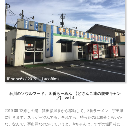
ないコオロギと...
石川のソウルフード、８番らーめん 【どさんこ達の能登キャン
プ】 vol.4
2019-08-12癒しの湯 猿田彦温泉から移動して、8番ラーメン 宇出津
に行きます。スッゲー混んでる。それでも、待ったのは30分くらいか
な。なんで、宇出津なのかっていうと、Aちゃんは、すずの塩田村に行