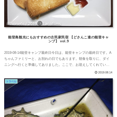
能登島観光にもおすすめの古民家民宿 【どさんこ達の能登キャ
ンプ】 vol.9
2019-08-14能登キャンプ最終日今日は、能登キャンプの最終日です。A
ちゃんファミリーと、お別れの日でもあります。朝食を取りに、ダイ
ニングへ行くと準備してありました。ここで、お迎えしてくれている
美しい女の子は、ハンガリーからの留学生。アンディちゃん！アンデ
2019.08.14
ィちゃん、めっちゃくちゃ日本語上手だよ。頭良過ぎて早口です。ww
トラベル
ここで、この忙しい時期だけお手伝いしているの。古民家のやさしい
朝食で目覚め真...