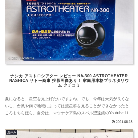
ナシカ アストロシアター レビュー NA-300 ASTROTHEATER
NASHICA サトー商事 投影画像あり！ 家庭用本格プラネタリウ
ム クチコミ
夏になると、星空を見上げたいですよね。でも、今年は天気が良くな
いし、台風や雨で地域によっては流星群を見ることができなかったと
ころもちらほら。自分は、マウナケア島のスバル望遠鏡のYoutube Live
や日本各地で配信しているlive映像を見たり、流星電波観測を見たりし
2021.08.13
て過ごしました。今回紹介するプラネタリウム、私がとても気に入っ
夏休み
ているものです。ASTROTHEATER NA-300ナシカ 本格家庭...