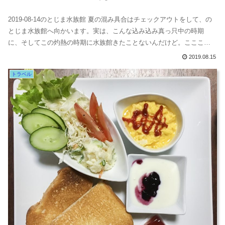
2019-08-14のとじま水族館 夏の混み具合はチェックアウトをして、の
とじま水族館へ向かいます。実は、こんな込み込み真っ只中の時期
に、そしてこの灼熱の時期に水族館きたことないんだけど。こここ、
こわい。本当は、人混みとか、僕は怖いんだ！ええと、パニクった時
2019.08.15
はAnne-Marieっていう曲を聴いてみて、落ち着きます。でも、みんな
トラベル
と一緒だから大丈夫。ダイソーのセルカレンズは神コスパのトイカメ
レンズダ...