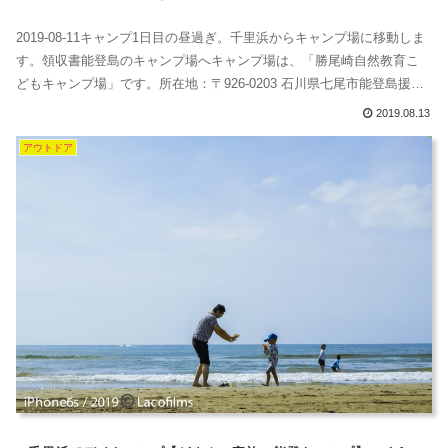
2019-08-11キャンプ1日目の昼過ぎ。千里浜からキャンプ場に移動しま
す。領収書能登島のキャンプ場へキャンプ場は、「勝尾崎自然教育こ
どもキャンプ場」です。所在地：〒926-0203 石川県七尾市能登島援目
町電話：0767-84-1290住所を見て、ピンと来た方もいるでしょうか。
2019.08.13
鰀目です。そう「えのめ」って読むの。釣り場もすぐそこ2017年5月、
アウトドア
私はここで、フグばかり釣る練習をして、お店でさばい...