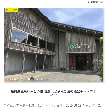
って、塩を買いたいんです。Aちゃんの旦那さんがご馳走してくれまし
2019.08.13
た！さて、お腹いっぱいになったところで、すずへ向かいます。わた
アウトドア
しは、塩田村は車の中で寝ていました。それで、写真がないけどすず
の塩田村は...
猿田彦温泉いやしの湯 猛暑【どさんこ達の能登キャンプ】
vol.3
フグにルアー取られるおはようございます。2019-08-12 キャンプ、二