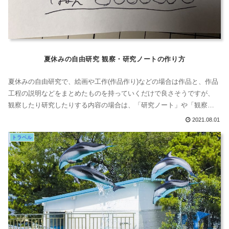
夏休みの自由研究 観察・研究ノートの作り方
夏休みの自由研究で、絵画や工作(作品作り)などの場合は作品と、作品
工程の説明などをまとめたものを持っていくだけで良さそうですが、
観察したり研究したりする内容の場合は、「研究ノート」や「観察日
記」などにまとめましょう。研究ノートの作り方表紙には、研究タイ
2021.08.01
トル、テーマ、学年・氏名みんなが、興味を持つような写真などを貼
トラベル
っておくのも良いね。研究ノートのもくじ表紙の次には、どんなこと
がこのノートに書かれてい...