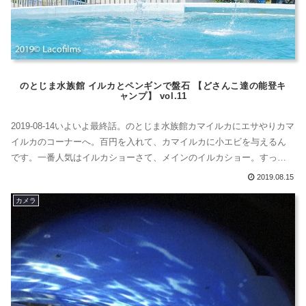
のとじま水族館 イルカとペンギンで盤石 【どさんこ達の能登キ
ャンプ】 vol.11
2019-08-14いよいよ最終話。のとじま水族館カマイルカにエサやりカマ
イルカのコーナーへ。百円を入れて、カマイルカに小エビを与えるん
です。一番人気はイルカショーさて、メインのイルカショー。すっご
いひとだよ。イルカってさ、海で野生の生活していた時も、実際に飛
2019.08.15
んでいるんだけどそれは、魚に群がるカモメなどを発見して、ご飯を
カメラ
探すためなんだ。イワシの群なんかに、カモメ食いつくからさあ。カ
モメって、完全防...