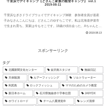
千里浜でデイキャンプ【どさんこ家族の能登キャンプ】 vol.1
2019-08-11
千里浜なぎさドライブウェイでデイキャンプ体験 参加者全員が道産
子みなさんこんにちは、どさんこのゆすらこです。私は北海道伊達市
で生まれ育ち、実家は今もそこです。18歳の頃出会った、Aちゃんとそ
の旦那さんは紋別市出身で息子さんも本籍は北海道とのこと。こんか
2019.08.13
いキャンプするのは、全員がどさんこなのです。馬の「道産子」につ
いて道産子というのは、もともと馬のことなんですけど。この馬種
は、側対歩がとても特徴あり...
スポンサーリンク
タグ
北國新聞文化センター
金沢南スタジオ
無線日記
天体観測
ルアーフィッシング
ソルトウォーター
利尻島
ロックフィッシュ
ママのためのカメラ教室
新日本ホーム
石川県無線赤十字奉仕団
JA9YDX
ホワイトロード
チーム八重洲党/9
レンズ清掃