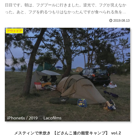
日目です。朝は、フグプールに行きました。逆光で、フグが見えなか
った。あと、フグを釣るつもりはなかったんですが食べられる魚を釣
るためには、かなり歩かなければならないのでフグプールにしまし
2019.08.13
た。もう、暑くて本当にしんどいの。フグ用のルアーじゃなかったの
アウトドア
で、ワーム三回もちぎられました。くさふぐ、嫌い。朝食はひやむぎ
さて、朝食を作ろう...
メスティンで米炊き 【どさんこ達の能登キャンプ】 vol.2