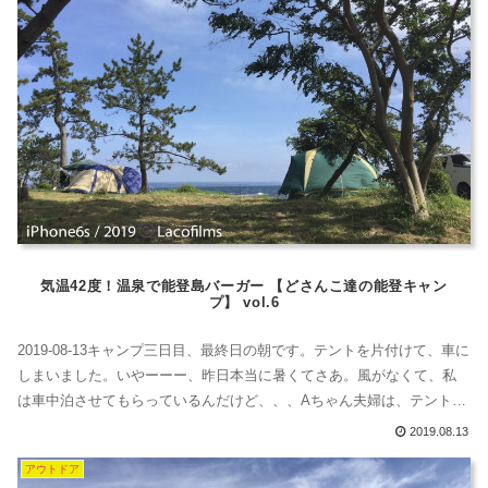
気温42度！温泉で能登島バーガー 【どさんこ達の能登キャン
プ】 vol.6
2019-08-13キャンプ三日目、最終日の朝です。テントを片付けて、車に
しまいました。いやーーー、昨日本当に暑くてさあ。風がなくて、私
は車中泊させてもらっているんだけど、、、Aちゃん夫婦は、テントが
暑すぎて寝られず。タープの下の椅子で寝てたわけ。。。二人とも寝
2019.08.13
不足っぽくてかわいそう。。。オーシャンビューの良いところでした
アウトドア
が、結構いろんな種類の虫がいました。虫は苦手なんです。。。鳴か