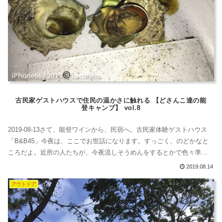
古民家ゲストハウスで住民の温かさに触れる 【どさんこ達の能
登キャンプ】 vol.8
2019-08-13さて、能登ワインから、民宿へ。古民家体験ゲストハウス
「B&B45」今夜は、ここでお世話になります。すっごく、のどかなと
ころだよ。近所の人たちが、今夜流しそうめんをするとかで色々準備
してたみたいなんだけど夕方、私たちは夕食を買いに行ったらなん
2019.08.14
と、「ぜひきてください」と誘われました。「いや、悪いからいいで
アウトドア
す」って、断ったんだけど是非是非と言うので、遊びに行っちゃいま
した。15軒の温...