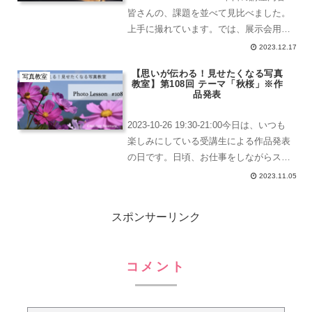
皆さんの、課題を並べて見比べました。
上手に撮れています。では、展示会用の
内容に入りましょうフォトフレームは、
2023.12.17
今回 「ハクバ ZEROフレーム G-01 A3の
【思いが伝わる！見せたくなる写真
ブラックに統一することに...
写真教室
教室】第108回 テーマ「秋桜」※作
品発表
2023-10-26 19:30-21:00今日は、いつも
楽しみにしている受講生による作品発表
の日です。日頃、お仕事をしながらスキ
マ時間に受講生達が悪戦苦闘しつつも、
2023.11.05
講座で習ったことを生かしたり、自分の
思いを写真に込める作品発表。では早
スポンサーリンク
速、...
コメント