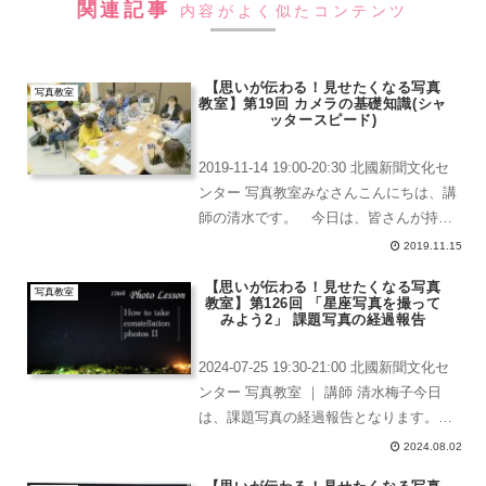
関連記事
内容がよく似たコンテンツ
【思いが伝わる！見せたくなる写真
写真教室
教室】第19回 カメラの基礎知識(シャ
ッタースピード)
2019-11-14 19:00-20:30 北國新聞文化セ
ンター 写真教室みなさんこんにちは、講
師の清水です。 今日は、皆さんが持っ
ているカメラやレンズ、小物類について
2019.11.15
の情報をプリントに書いていただきまし
【思いが伝わる！見せたくなる写真
た。受講生のカメラ(イメージセンサ...
写真教室
教室】第126回 「星座写真を撮って
みよう2」 課題写真の経過報告
2024-07-25 19:30-21:00 北國新聞文化セ
ンター 写真教室 ｜ 講師 清水梅子今日
は、課題写真の経過報告となります。受
講生たちの出来栄えを見ながら、より良
2024.08.02
い作品に繋がるようにアドヴァイスをし