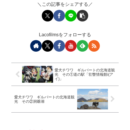
＼この記事をシェアする／
Lacofilmsをフォローする
愛犬チワワ ギルバートの北海道観
光 その①道の駅「壮瞥情報館i(ア
イ)」
愛犬チワワ ギルバートの北海道観
光 その②洞爺湖