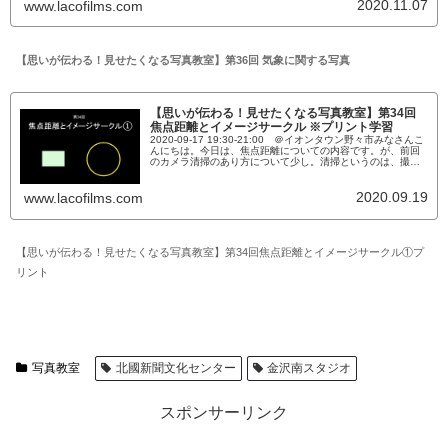
2020.11.07
www.lacofilms.com
いうかまあ、気象現象の一部を紹介したいと思います。虹と
か、そういうものです。私たちは、地球...
【思いが伝わる！見せたくなる写真教室】第36回 気象に関する写真
【思いが伝わる！見せたくなる写真教室】第34回
焦点距離とイメージサークル ※プリント学習
2020-09-17 19:30-21:00 ＠イオンタウン野々市みなさんこ
んにちは。今日は、焦点距離についての内容です。が、前回
のカメラ清掃のあり方について少し。清掃というのは、撮影
テクニックと同じでなかなか難しいんです。前回のblogのほ
うに詳しく書いておきましたのでしっかり復習をしたい方
は、そちらをご覧ください。大切な部分なので。自力でどう
2020.09.19
www.lacofilms.com
にもならない方は、先生に頼んでくださいね。レンズを点...
【思いが伝わる！見せたくなる写真教室】第34回焦点距離とイメージサークル①プ
リント
写真教室
北國新聞文化センター
金沢南スタジオ
スポンサーリンク