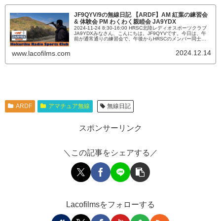
JF9QYV/9の無線日記 【ARDF】AM 紅葉の練習会
& 体験会 PM わくわく親睦会 JA9YDX
2024-11-24 8:30-16:00 HRSC北陸レディオスポーツクラブ
JA9YDXみなさん、こんにちは。JF9QYVです。今日は、午
前が通常通りの練習会で、午後からHRSCのメンバー同士の
交流を目的としたワクワク親睦会を行います。JF9QYVは、
今日は友人ファミリーをARDF体験会にご招待しました。座学
2024.12.14
www.lacofilms.com
は無しで、山の中を一緒に歩こう。AM 練習会 & 体験会
HRSC北陸レディオスポーツク...
ARDF
アマチュア無線
無線日記
スポンサーリンク
＼この記事をシェアする／
Lacofilmsをフォローする