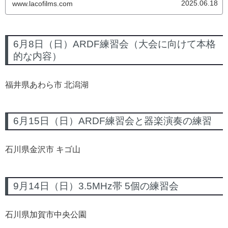
2025.06.18
www.lacofilms.com
ら、読むのも大変。駐車場2025 北陸ハムフェスティバル
JARL富山県支部の集い8:50分頃、車はすでに満車状態。
2025 北陸ハムフェスティバル J...
6月8日（日）ARDF練習会（大会に向けて本格
的な内容）
福井県あわら市 北潟湖
6月15日（日）ARDF練習会と器楽演奏の練習
石川県金沢市 キゴ山
9月14日（日）3.5MHz帯 5個の練習会
石川県加賀市中央公園