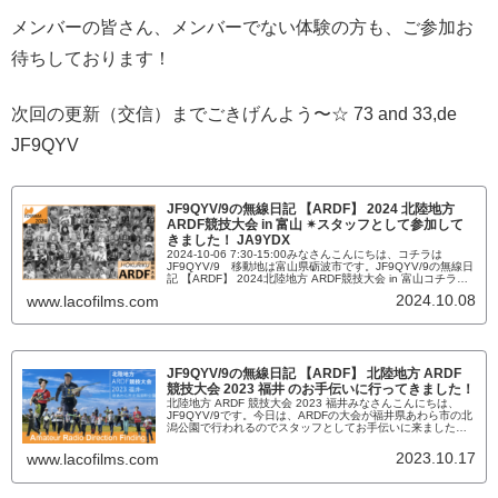
メンバーの皆さん、メンバーでない体験の方も、ご参加お
待ちしております！
次回の更新（交信）までごきげんよう〜☆ 73 and 33,de
JF9QYV
JF9QYV/9の無線日記 【ARDF】 2024 北陸地方
ARDF競技大会 in 富山 ✴︎スタッフとして参加して
きました！ JA9YDX
2024-10-06 7:30-15:00みなさんこんにちは、コチラは
JF9QYV/9 移動地は富山県砺波市です。JF9QYV/9の無線日
記 【ARDF】 2024北陸地方 ARDF競技大会 in 富山コチラの
ポスター風な1枚は、ビーコンをチェックインした後、心臓破
2024.10.08
www.lacofilms.com
りの坂を全力疾走でゴールし、力尽きる直前の選手たちの表
情を1枚に収めたものです。競技出場者の39人分の本気・全
力といった文字が頭をよぎ...
JF9QYV/9の無線日記 【ARDF】 北陸地方 ARDF
競技大会 2023 福井 のお手伝いに行ってきました！
北陸地方 ARDF 競技大会 2023 福井みなさんこんにちは、
JF9QYV/9です。今日は、ARDFの大会が福井県あわら市の北
潟公園で行われるのでスタッフとしてお手伝いに来ました。
北陸地方 ARDF 競技大会 2023 福井日 時 令和５年１０月１
日（日）受付 08：30～09：00（雨天決行）場 所 福井県あわ
2023.10.17
www.lacofilms.com
ら市 北潟湖畔公園 周辺競技方法 JARL制定のARDF競技実施
方法に準ずる（一部ロ...