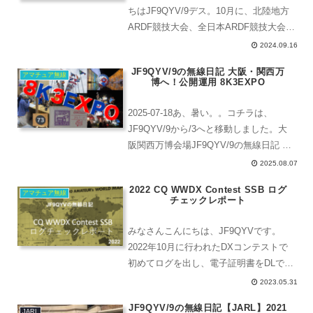
ちはJF9QYV/9デス。10月に、北陸地方
ARDF競技大会、全日本ARDF競技大会を
控えているので今日も練習会がありま
2024.09.16
す。HRSC（北陸レディオスポーツクラ
JF9QYV/9の無線日記 大阪・関西万
ブ）からも選手が出場しま...
アマチュア無線
博へ！公開運用 8K3EXPO
2025-07-18あ、暑い。。コチラは、
JF9QYV/9から/3へと移動しました。大
阪関西万博会場JF9QYV/9の無線日記 大
阪・関西万博へ！公開運用 8K3EXPO大
2025.08.07
阪に来るのは、、、3回目。です。僕に
2022 CQ WWDX Contest SSB ログ
は学生時代の親友がいて、親友の旦...
アマチュア無線
チェックレポート
みなさんこんにちは、JF9QYVです。
2022年10月に行われたDXコンテストで
初めてログを出し、電子証明書をDLでき
る状態になりました。わぁい！9エリア
2023.05.31
では3位らしいよ。やったやったぁ！そ
JF9QYV/9の無線日記【JARL】2021
の後、ログチェックレポートに関するメ
JARL