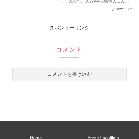
ーチームです。2022-04-30皆さんこんに
ちは。こちらはJF9QYVです。GWが始
2022.05.02
まり、国内のアマチュア無線コンテスト
がたくさん開催されています。その中
スポンサーリンク
で...
コメント
コメントを書き込む
Home
About Lacofilms