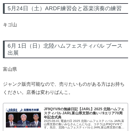
5月24日（土）ARDF練習会と器楽演奏の練習
キゴ山
6月 1日（日）北陸ハムフェスティバル ブース
出展
富山県
ジャンク販売可能なので、売りたいものがある方はお持ち
ください。店番は変わりばんこ。
JF9QYV/9の無線日記【JARL】2025 北陸ハムフェ
スティバル JARL富山県支部の集い / 9エリア70周
年記念式典
2025-06-01 電波の日 2025 北陸ハムフェスティバル JARL富
山県支部の集いみなさんこんにちは、コチラはJF9QYV/9で
す。先日、北陸ハムフェスティバルとJARL富山県支部の集い
へ行ってきたので、その様子を綴っていきます。結構長いか