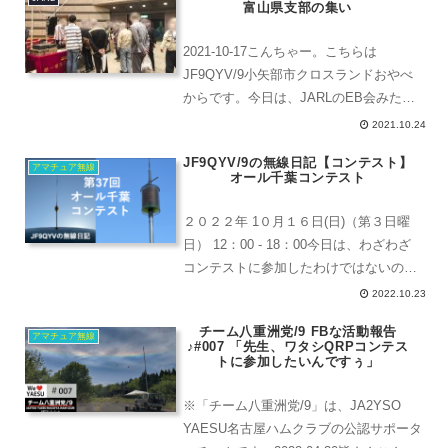
富山県支部の集い
ールが届きまし...
2021-10-17こんちゃー。こちらは
JF9QYV/9小矢部市クロスランドおやべ
からです。今日は、JARLのEB会みたい
な集いがありました。【JARL】令和3年
2021.10.24
日本アマチュア無線連盟 富山県支部の集
JF9QYV/9の無線日記【コンテスト】
いコロナ禍で、イベントはキャンセルが
アマチュア無線
オール千葉コンテスト
相...
２０２２年 1０月１６日(日)（第３日曜
日） 12：00 - 18：00今日は、わざわざ
コンテストに参加したわけではないのだ
けれど。OTさんからもらったというアン
2022.10.23
テナがどんなものかっていうことでアン
チーム八重洲党/9 FBな活動報告
テナを試しに使ってみました。7MHz用
アマチュア無線
♪#007 「先生、ワタシQRPコンテス
の自...
トに参加したいんですぅ」
※「チーム八重洲党/9」は、JA2YSO
YAESU名古屋ハムクラブの公認サポータ