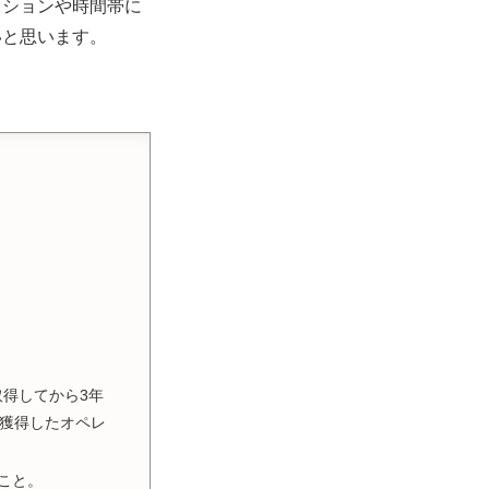
ィションや時間帯に
いと思います。
取得してから3年
を獲得したオペレ
ること。