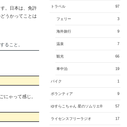
トラベル
97
ます。日本は、免許
かどうかってことは
フェリー
3
海外旅行
9
温泉
7
入すること。
観光
66
。
車中泊
19
バイク
1
ボランティア
9
ごにゃって感じ。
ゆすらこちゃん 星のソムリエ®︎
57
ライセンスフリーラジオ
17