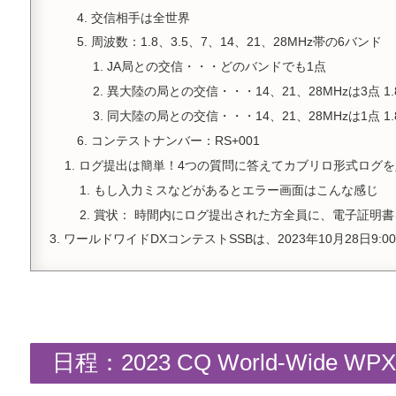
交信相手は全世界
周波数：1.8、3.5、7、14、21、28MHz帯の6バンド
JA局との交信・・・どのバンドでも1点
異大陸の局との交信・・・14、21、28MHzは3点 1.8
同大陸の局との交信・・・14、21、28MHzは1点 1.8
コンテストナンバー：RS+001
ログ提出は簡単！4つの質問に答えてカブリロ形式ログを
もし入力ミスなどがあるとエラー画面はこんな感じ
賞状： 時間内にログ提出された方全員に、電子証明
ワールドワイドDXコンテストSSBは、2023年10月28日9:00
日程：2023 CQ World-Wide WPX 