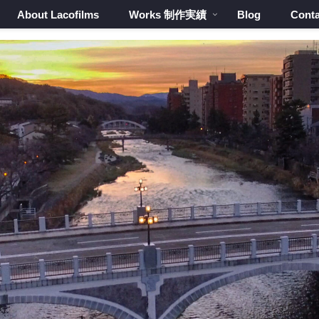
About Lacofilms
Works 制作実績
Blog
Conta