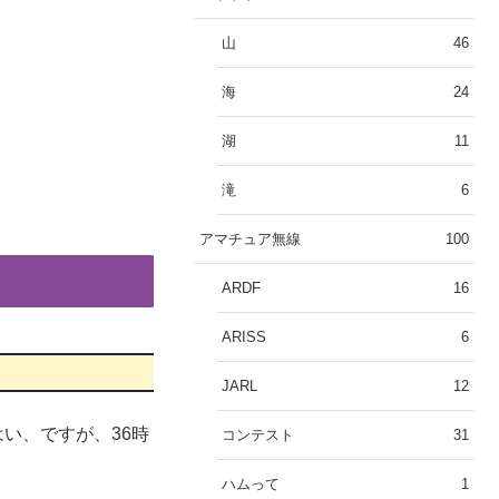
山
46
海
24
湖
11
滝
6
アマチュア無線
100
ARDF
16
ARISS
6
JARL
12
い、ですが、36時
コンテスト
31
ハムって
1