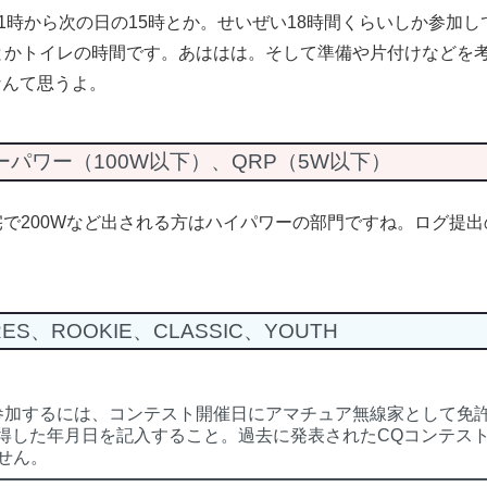
1時から次の日の15時とか。せいぜい18時間くらいしか参加
とかトイレの時間です。あははは。そして準備や片付けなどを
なんて思うよ。
ローパワー（100W以下）、QRP（5W以下）
宅で200Wなど出される方はハイパワーの部門ですね。ログ提
S、ROOKIE、CLASSIC、YOUTH
リーに参加するには、コンテスト開催日にアマチュア無線家として免
取得した年月日を記入すること。過去に発表されたCQコンテス
せん。