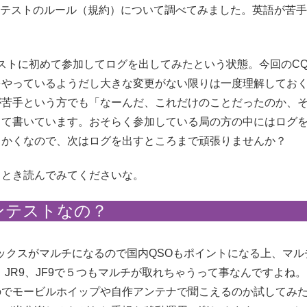
Xコンテストのルール（規約）について調べてみました。英語が苦
テストに初めて参加してログを出してみたという状態。今回のCQ
をやっているようだし大きな変更がない限りは一度理解してお
が苦手という方でも「なーんだ、これだけのことだったのか、
って書いています。おそらく参加している局の方の中にはログ
っかくなので、次はログを出すところまで頑張りませんか？
るとき読んでみてくださいな。
ンテストなの？
ックスがマルチになるので国内QSOもポイントになる上、マル
9、JR9、JF9で５つもマルチが取れちゃうって事なんですよね
のでモービルホイップや自作アンテナで聞こえるのか試してみ