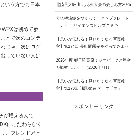
手という方でも日本
北陸最大級 川北花火大会の楽しみ方2026
天体望遠鏡をつくって、アップグレード
しよう！ サイエンスヒルズこまつ
 WPXは初めて参
くことで次のコンテ
【思いが伝わる！見せたくなる写真教
それじゃ、次はログ
室】第174回 長時間露光をやってみよう
を出していない人は
2026年度 獅子吼高原でジオパークと星空
を観察しよう！（2026年7月）
【思いが伝わる！見せたくなる写真教
室】第173回 課題発表 テーマ「雨」
スポンサーリンク
チが増えるんで
。DXにこだわらなく
たり、フレンド局と