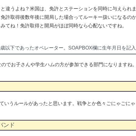
っと違うよね？米国は、免許とステーションを同時に与えられ
、免許取得後数年後に開局した場合ってルーキー扱いになるの
てみてね！免許取得と開局がほぼ同時なら心配ないですね。
に25歳以下であったオペレーター。SOAPBOX欄に生年月日を記
なのでお子さんや学生ハムの方が参加できる部門になりますね
ていうルールがあったと思います。戦争とか色々ごにゃごにゃ
6バンド