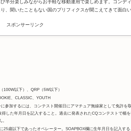
遊び半分楽しみながらお手軽な移動運用で楽しめます。コンデ
たり、聞いたこともない国のプリフィクスが聞こえてきて面白
スポンサーリンク
（100W以下）、QRP（5W以下）
KIE、CLASSIC、YOUTH
カテゴリーに参加するには、コンテスト開催日にアマチュア無線家として免許を
を取得した年月日を記入すること。過去に発表されたCQコンテストで楯
ん。
開始時に25歳以下であったオペレーター。SOAPBOX欄に生年月日を記入す