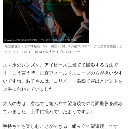
組立望遠鏡（ 星の手帖社 15倍・倒立）/ 獅子吼高原でジオパークと星空を観察しよ
う！（’24.10.12. ）主催 NPO法人オリヅルプロジェクト
スマホのレンズを、アイピースに当てて撮影する方法で
す。こう言う時、正直フィールドスコープの方が扱いやす
いですね。お子さんは、コリメート撮影で露出とピントを
上手に合わせていました。
大人の方は、意地でも組み立て望遠鏡での月面撮影を試み
ていました。上手に撮れていたようですよ♪
手持ちでも楽しむことができる「組み立て望遠鏡」です