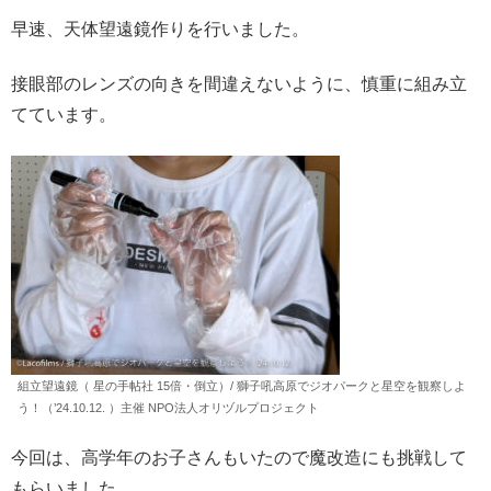
早速、天体望遠鏡作りを行いました。
接眼部のレンズの向きを間違えないように、慎重に組み立
てています。
組立望遠鏡（ 星の手帖社 15倍・倒立）/ 獅子吼高原でジオパークと星空を観察しよ
う！（’24.10.12. ）主催 NPO法人オリヅルプロジェクト
今回は、高学年のお子さんもいたので魔改造にも挑戦して
もらいました。