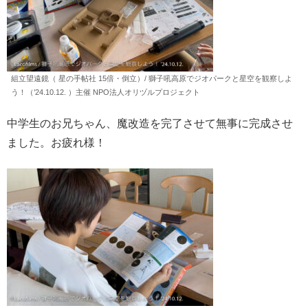
組立望遠鏡（ 星の手帖社 15倍・倒立）/ 獅子吼高原でジオパークと星空を観察しよ
う！（’24.10.12. ）主催 NPO法人オリヅルプロジェクト
中学生のお兄ちゃん、魔改造を完了させて無事に完成させ
ました。お疲れ様！