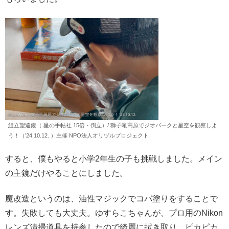
組立望遠鏡（ 星の手帖社 15倍・倒立）/ 獅子吼高原でジオパークと星空を観察しよ
う！（’24.10.12. ）主催 NPO法人オリヅルプロジェクト
すると、僕もやると小学2年生の子も挑戦しました。メイン
の主鏡だけやることにしました。
魔改造というのは、油性マジックでコバ塗りをすることで
す。失敗しても大丈夫。ゆすらこちゃんが、プロ用のNikon
レンズ清掃道具を持参したので綺麗に拭き取り、ピカピカ