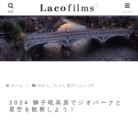
検索
メニュー
ホーム
ゆすらこちゃん 星のソムリエ®︎
2024 獅子吼高原でジオパークと
星空を観察しよう！