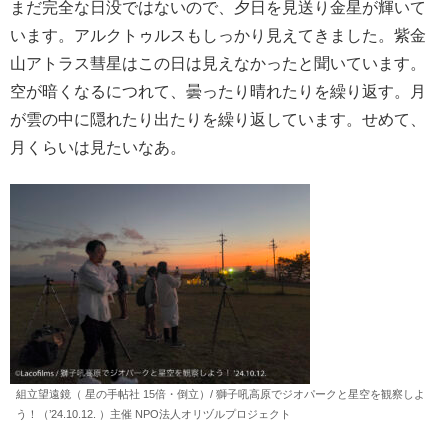
まだ完全な日没ではないので、夕日を見送り金星が輝いて
います。アルクトゥルスもしっかり見えてきました。紫金
山アトラス彗星はこの日は見えなかったと聞いています。
空が暗くなるにつれて、曇ったり晴れたりを繰り返す。月
が雲の中に隠れたり出たりを繰り返しています。せめて、
月くらいは見たいなあ。
組立望遠鏡（ 星の手帖社 15倍・倒立）/ 獅子吼高原でジオパークと星空を観察しよ
う！（’24.10.12. ）主催 NPO法人オリヅルプロジェクト