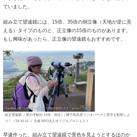
ていました。
組み立て望遠鏡には、15倍、35倍の倒立像（天地が逆に見
える）タイプのものと、正立像の15倍のものがあります。
もし興味があったら、正立像の望遠鏡もおすすめです。
組立望遠鏡（ 星の手帖社 15倍・倒立）/ 獅子吼高原でジオパークと星空を観察しよ
う！（’24.10.12. ）主催 NPO法人オリヅルプロジェクト
早速作った、組み立て望遠鏡で景色を見ようとするほのか