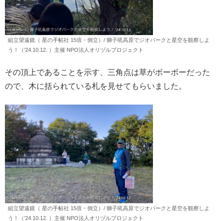
組立望遠鏡（ 星の手帖社 15倍・倒立）/ 獅子吼高原でジオパークと星空を観察しよ
う！（’24.10.12. ）主催 NPO法人オリヅルプロジェクト
その頂上であることを示す、三角点は草がボーボーだった
ので、木に括られている札を見せてもらいました。
組立望遠鏡（ 星の手帖社 15倍・倒立）/ 獅子吼高原でジオパークと星空を観察しよ
う！（’24.10.12. ）主催 NPO法人オリヅルプロジェクト