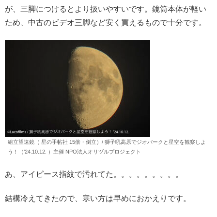
が、三脚につけるとより扱いやすいです。鏡筒本体が軽い
ため、中古のビデオ三脚など安く買えるもので十分です。
組立望遠鏡（ 星の手帖社 15倍・倒立）/ 獅子吼高原でジオパークと星空を観察しよ
う！（’24.10.12. ）主催 NPO法人オリヅルプロジェクト
あ、アイピース指紋で汚れてた。。。。。。。。。
結構冷えてきたので、寒い方は早めにおかえりです。