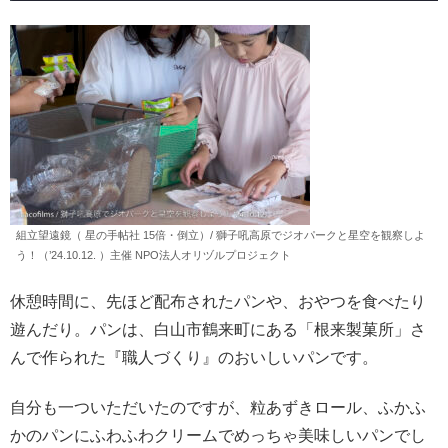
組立望遠鏡（ 星の手帖社 15倍・倒立）/ 獅子吼高原でジオパークと星空を観察しよ
う！（’24.10.12. ）主催 NPO法人オリヅルプロジェクト
休憩時間に、先ほど配布されたパンや、おやつを食べたり
遊んだり。パンは、白山市鶴来町にある「根来製菓所」さ
んで作られた『職人づくり』のおいしいパンです。
自分も一ついただいたのですが、粒あずきロール、ふかふ
かのパンにふわふわクリームでめっちゃ美味しいパンでし