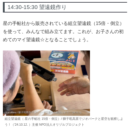
14:30-15:30 望遠鏡作り
星の手帖社から販売されている組立望遠鏡（15倍・倒立）
を使って、みんなで組み立てます。これが、お子さんの初
めてのマイ望遠鏡☆となることでしょう。
組立望遠鏡（ 星の手帖社 15倍・倒立）/ 獅子吼高原でジオパークと星空を観察しよ
う！（’24.10.12. ）主催 NPO法人オリヅルプロジェクト