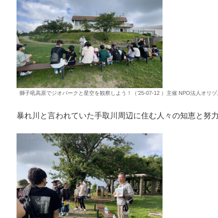
獅子吼高原でジオパークと星空を観察しよう！（’25-07-12 ）主催 NPO法人オリ
暴れ川と言われていた手取川周辺に住む人々の知恵と努