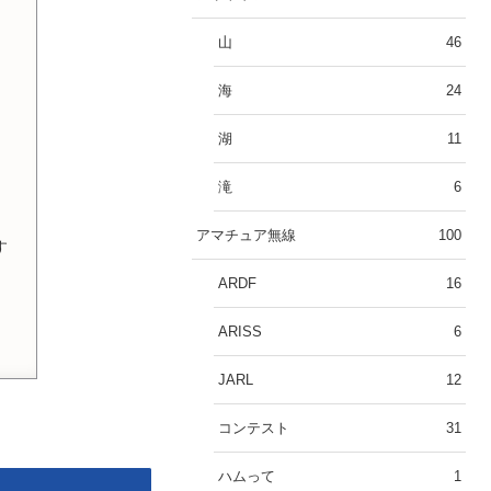
山
46
海
24
湖
11
滝
6
アマチュア無線
100
す
ARDF
16
ARISS
6
JARL
12
コンテスト
31
ハムって
1