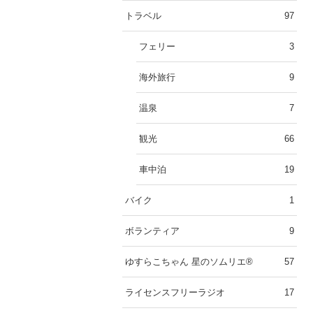
トラベル
97
フェリー
3
海外旅行
9
温泉
7
観光
66
車中泊
19
バイク
1
ボランティア
9
ゆすらこちゃん 星のソムリエ®︎
57
ライセンスフリーラジオ
17