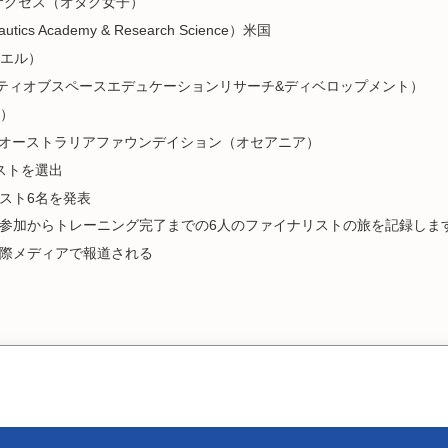
サクセス（オタク女子）
utics Academy & Research Science）米国
エル）
イエティオブスペースエデュケーションリサーチ&ディベロップメント）
）
EAP オーストラリアファウンデイション（オセアニア）
ストを選出
リスト6名を発表
の参加からトレーニング完了までの6人のファイナリストの旅を記録しま
国際メディアで報道される