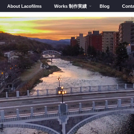
About Lacofilms
Works 制作実績
Blog
Conta