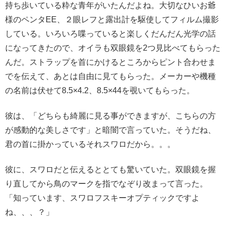
持ち歩いている粋な青年がいたんだよね。大切なひいお爺
様のペンタEE、２眼レフと露出計を駆使してフィルム撮影
している。いろいろ喋っていると楽しくだんだん光学の話
になってきたので、オイラも双眼鏡を2つ見比べてもらった
んだ。ストラップを首にかけるところからピント合わせま
でを伝えて、あとは自由に見てもらった。メーカーや機種
の名前は伏せて8.5×4.2、8.5×44を覗いてもらった。
彼は、「どちらも綺麗に見る事ができますが、こちらの方
が感動的な美しさです」と暗闇で言っていた。そうだね、
君の首に掛かっているそれスワロだから。。。
彼に、スワロだと伝えるととても驚いていた。双眼鏡を握
り直してから鳥のマークを指でなぞり改まって言った。
「知っています、スワロフスキーオプティックですよ
ね、、、？」