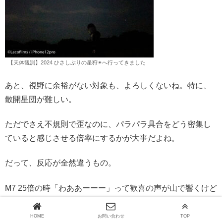
【天体観測】2024 ひさしぶりの星狩✴︎へ行ってきました
あと、視野に余裕がない対象も、よろしくないね。特に、
散開星団が難しい。
ただでさえ不規則で歪なのに、パラパラ具合をどう密集し
ていると感じさせる倍率にするかが大事だよね。
だって、反応が全然違うもの。
M7 25倍の時「わああーーー」って歓喜の声が山で響くけど
M6 25倍の時「・・・・・」
HOME
お問い合わせ
TOP