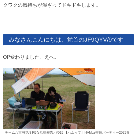
クワクの気持ちが混ざってドキドキします。
みなさんこんにちは、党首のJF9QYV/9です
OP変わりました。えへ。
チーム八重洲党/9 FBな活動報告♪ #015 【ハムって】HAMtte交信パーティー2023春