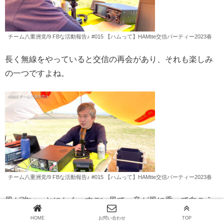
チーム八重洲党/9 FBな活動報告♪ #015 【ハムって】HAMtte交信パーティー2023春
長く無線をやっていると交信の再会があり、それも楽しみ
の一つですよね。
チーム八重洲党/9 FBな活動報告♪ #015 【ハムって】HAMtte交信パーティー2023春
風が強い、とにかく、すごい風で、音が風に乗って向こう
へ行ってしまって聞き取りにくいよお。
HOME
お問い合わせ
TOP