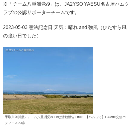
※「チーム八重洲党/9」は、JA2YSO YAESU名古屋ハムク
ラブの公認サポーターチームです。
2023-05-03 憲法記念日 天気：晴れ and 強風（ひたすら風
の強い日でした）
手取川河川敷 / チーム八重洲党/9 FBな活動報告♪ #015 【ハムって】HAMtte交信パー
ティー2023春