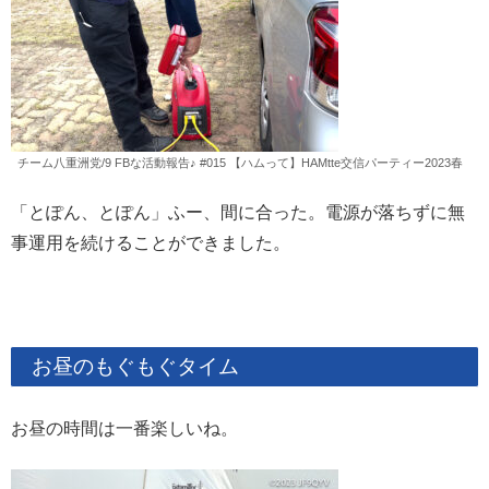
チーム八重洲党/9 FBな活動報告♪ #015 【ハムって】HAMtte交信パーティー2023春
「とぽん、とぽん」ふー、間に合った。電源が落ちずに無
事運用を続けることができました。
お昼のもぐもぐタイム
お昼の時間は一番楽しいね。