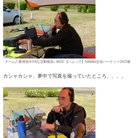
チーム八重洲党/9 FBな活動報告♪ #015 【ハムって】HAMtte交信パーティー2023春
カシャカシャ、夢中で写真を撮っていたところ、、、。