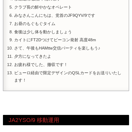
クラブ長の鮮やかなオペレート
みなさんこんにちは、党首のJF9QYV/9です
お昼のもぐもぐタイム
食後は少し体を動かしましょう
カイトにFT2Dつけてビーコン発射 高度48m
さて、午後もHAMtte交信パーティを楽しもう♪
夕方になってきたよ
お疲れ様でした、撤収です！
ビューロ経由で限定デザインのQSLカードをお送りいたし
ます！
JA2YSO/9 移動運用