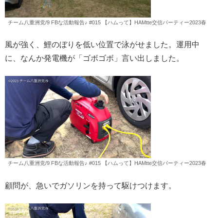
チーム八重洲党/9 FBな活動報告♪ #015 【ハムって】HAMtte交信パーティー2023春
風が強く、鯉のぼりを低い位置で泳がせました。運用中
に、なんか発電機が「ゴボゴボ」言い出しました。
チーム八重洲党/9 FBな活動報告♪ #015 【ハムって】HAMtte交信パーティー2023春
顧問が、急いでガソリンを持って駆けつけます。