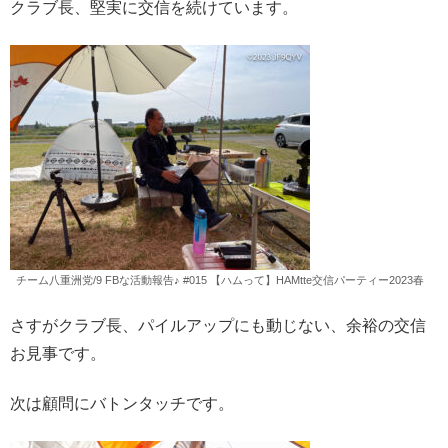
クラブ長、堅実に交信を続けています。
チーム八重洲党/9 FBな活動報告♪ #015 【ハムって】HAMtte交信パーティー2023春
さすがクラブ長、パイルアップにも動じない、余裕の交信
お見事です。
次は顧問にバトンタッチです。