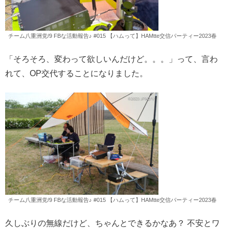
チーム八重洲党/9 FBな活動報告♪ #015 【ハムって】HAMtte交信パーティー2023春
「そろそろ、変わって欲しいんだけど。。。」って、言わ
れて、OP交代することになりました。
チーム八重洲党/9 FBな活動報告♪ #015 【ハムって】HAMtte交信パーティー2023春
久しぶりの無線だけど、ちゃんとできるかなあ？ 不安とワ