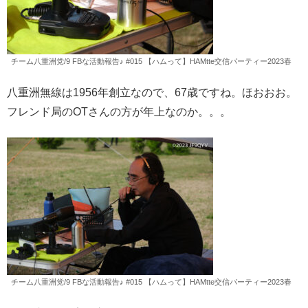
チーム八重洲党/9 FBな活動報告♪ #015 【ハムって】HAMtte交信パーティー2023春
八重洲無線は1956年創立なので、67歳ですね。ほおおお。
フレンド局のOTさんの方が年上なのか。。。
チーム八重洲党/9 FBな活動報告♪ #015 【ハムって】HAMtte交信パーティー2023春