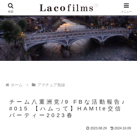
検索
メニュー
ホーム
アマチュア無線
チーム八重洲党/9 FBな活動報告♪
#015 【ハムって】HAMtte交信
パーティー2023春
2023.08.29
2024.10.09