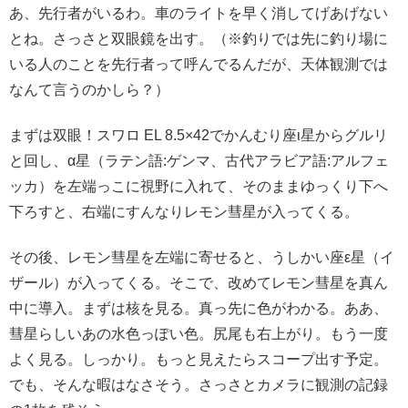
あ、先行者がいるわ。車のライトを早く消してげあげない
とね。さっさと双眼鏡を出す。（※釣りでは先に釣り場に
いる人のことを先行者って呼んでるんだが、天体観測では
なんて言うのかしら？）
まずは双眼！スワロ EL 8.5×42でかんむり座ι星からグルリ
と回し、α星（ラテン語:ゲンマ、古代アラビア語:アルフェ
ッカ）を左端っこに視野に入れて、そのままゆっくり下へ
下ろすと、右端にすんなりレモン彗星が入ってくる。
その後、レモン彗星を左端に寄せると、うしかい座ε星（イ
ザール）が入ってくる。そこで、改めてレモン彗星を真ん
中に導入。まずは核を見る。真っ先に色がわかる。ああ、
彗星らしいあの水色っぽい色。尻尾も右上がり。もう一度
よく見る。しっかり。もっと見えたらスコープ出す予定。
でも、そんな暇はなさそう。さっさとカメラに観測の記録