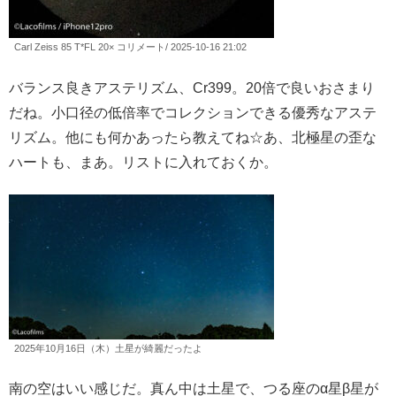
Carl Zeiss 85 T*FL 20× コリメート/ 2025-10-16 21:02
バランス良きアステリズム、Cr399。20倍で良いおさまり
だね。小口径の低倍率でコレクションできる優秀なアステ
リズム。他にも何かあったら教えてね☆あ、北極星の歪な
ハートも、まあ。リストに入れておくか。
2025年10月16日（木）土星が綺麗だったよ
南の空はいい感じだ。真ん中は土星で、つる座のα星β星が