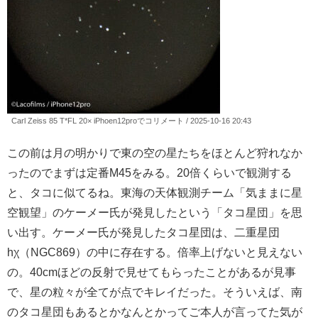
Carl Zeiss 85 T*FL 20× iPhoen12proでコリメート / 2025-10-16 20:43
この前は月の明かりで東の空の星たちをほとんど狩れなか
ったのでまずは定番M45をみる。20倍くらいで観測する
と、タコに似てるね。東海の天体観測チーム「気ままに星
空観望」のケーメー氏が発見したという「タコ星団」を思
い出す。ケーメー氏が発見したタコ星団は、二重星団
hχ（NGC869）の中に存在する。倍率上げないと見えない
の。40cmほどの反射で見せてもらったことがあるが見事
で、星の粒々が全てが点でキレイだった。そういえば、南
のタコ星団もあるとかなんとかってご本人が言ってた気が