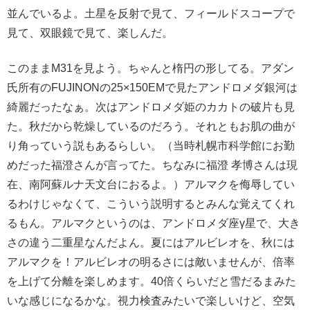
並んでいるよ。土星を反射で見て、フィールドスコープで
見て、双眼鏡で見て、楽しんだ。
このままM31を見よう。ちゃんと楕円の形してる。アダン
氏所有のFUJINONの25×150EMで見たアンドロメダ銀河は
綺麗だったなぁ。次はアンドロメダ姫のカカトの破片も見
た。秋だから乾燥しているのだろう。それともお肌の曲が
り角っていう説もあるらしい。（当時札幌市科学館にお勤
めだった福澄さんが言ってた。ちなみに福澄 孝博さんは現
在、南阿蘇ルナ天文台におるよ。）アルマクを侮辱してい
るわけじゃなくて、こういう説明するとみんな覚えてくれ
るもん。アルマクというのは、アンドロメダ座γ星で、大き
さの違う二重星なんだよん。夏にはアルビレオを、秋には
アルマクを！アルビレオの明るさには敵いませんが、倍率
を上げて分離を楽しめます。40倍くらいだと雪だるまみた
いな感じになるかな。視力検査みたいで楽しいけど、空気