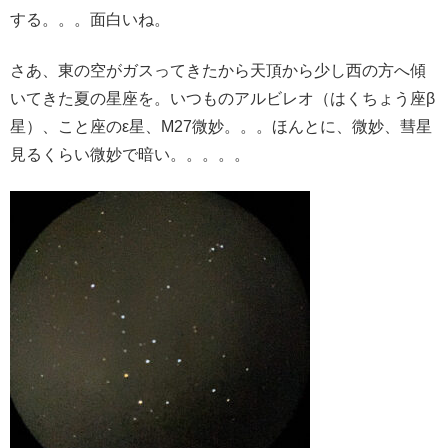
する。。。面白いね。
さあ、東の空がガスってきたから天頂から少し西の方へ傾
いてきた夏の星座を。いつものアルビレオ（はくちょう座β
星）、こと座のε星、M27微妙。。。ほんとに、微妙、彗星
見るくらい微妙で暗い。。。。。