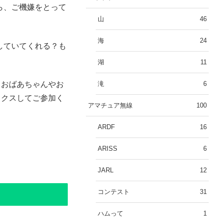
ら、ご機嫌をとって
山
46
海
24
していてくれる？も
湖
11
滝
6
もおばあちゃんやお
ックスしてご参加く
アマチュア無線
100
ARDF
16
ARISS
6
JARL
12
コンテスト
31
ハムって
1