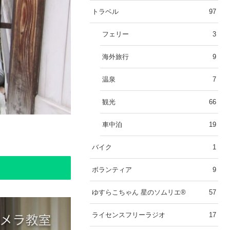
トラベル
97
フェリー
3
海外旅行
9
温泉
7
観光
66
車中泊
19
バイク
1
ボランティア
9
ゆすらこちゃん 星のソムリエ®︎
57
ライセンスフリーラジオ
17