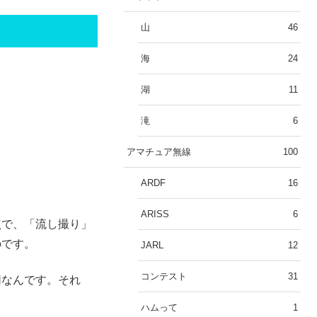
山
46
海
24
湖
11
滝
6
アマチュア無線
100
ARDF
16
ARISS
6
点で、「流し撮り」
のです。
JARL
12
コンテスト
31
切なんです。それ
ハムって
1