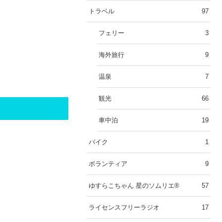
トラベル
97
フェリー
3
。
海外旅行
9
温泉
7
観光
66
車中泊
19
バイク
1
ボランティア
9
ゆすらこちゃん 星のソムリエ®︎
57
ライセンスフリーラジオ
17