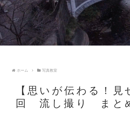
ホーム
写真教室
【思いが伝わる！見
回 流し撮り まと