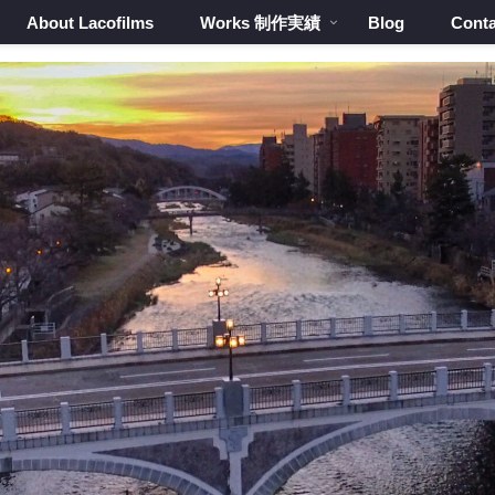
About Lacofilms
Works 制作実績
Blog
Conta