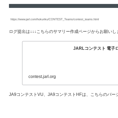
https://www.jarl.com/hokuriku/CONTEST_Teams/contest_teams.html
ログ提出は↓↓↓こちらのサマリー作成ページからお願いし
JARLコンテスト 電子
contest.jarl.org
JA9コンテストVU、JA9コンテストHFは、こちらのバ