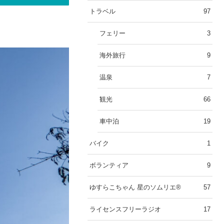
トラベル
97
フェリー
3
海外旅行
9
温泉
7
観光
66
車中泊
19
バイク
1
ボランティア
9
ゆすらこちゃん 星のソムリエ®︎
57
ライセンスフリーラジオ
17