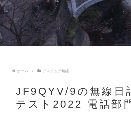
ホーム
アマチュア無線
JF9QYV/9の無線
テスト2022 電話部門