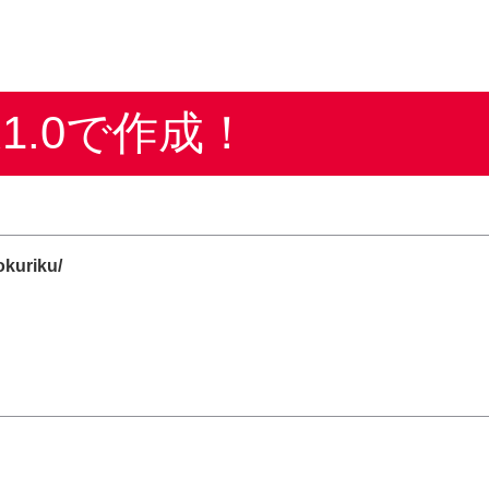
1.0で作成！
okuriku/