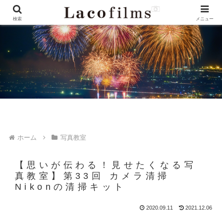
検索
メニュー
ホーム
写真教室
【思いが伝わる！見せたくなる写
真教室】第33回 カメラ清掃
Nikonの清掃キット
2020.09.11
2021.12.06