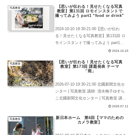
センターの様々な教室の作品展示会で
【思いが伝わる！見せたくなる写真
す。新聞記事の写真には掲載されません
写真教室
教室】第131回 ロモインスタントで
でしたが文字で写真教...
撮ってみよう part1 “food or drink”
2024-10-10 19:30-21:00【思いが伝わ
る！見せたくなる写真教室】第131回 ロ
モインスタントで撮ってみよう part1
"food or drink"みなさんこんばんは、今日
2024.10.23
は課題発表の日です。instax miniでの
【思いが伝わる！見せたくなる写真
課...
写真教室
教室】第173回 課題発表 テーマ
「雨」
2026-07-10 19:30-21:00 北國新聞文化セ
ンター | 写真教室 講師: 清水梅子ゆすら
こ北國新聞文化センター | 写真教室 講
師: 清水梅子みなさん、こんばんわー
2026.07.11
ー。今日も全員参加で非常に嬉しい限り
新日本ホーム 第6回【ママのための
です。2022年、雨の課...
写真教室
カメラ教室】