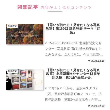
関連記事
内容がよく似たコンテンツ
【思いが伝わる！見せたくなる写真
写真教室
教室】第160回 課題発表 テーマ「紅
葉」
2025-12-11 19:30-21:00 北國新聞文化セ
ンター | 写真教室 講師: 清水梅子ゆすら
こみなさん、こんにちは。今日は2025年
最後の講座です。この教室は、社会人の
2025.12.19
方が仕事帰りにレッスンを受けられるよ
【思いが伝わる！見せたくなる写真
うに夜間の講座を実施して...
写真教室
教室】北國新聞文化センター13周年
記念祭「第3回作品展示会」
2021年1月25日から、金沢南スタジオ
（石川県金沢市額谷町ホ２−８）で、13
周年記念祭「第3回作品展示会」が行わ
れています。この展示は、北國新聞文化
2021.02.13