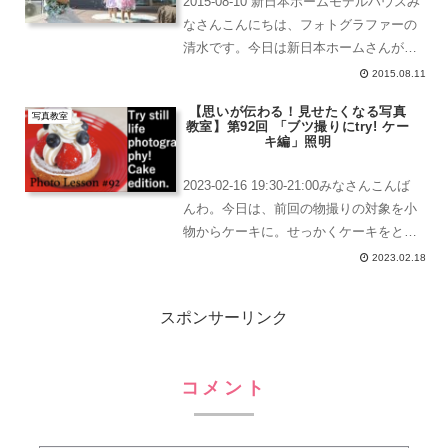
2015-08-10 新日本ホームモデルハウスみ
なさんこんにちは、フォトグラファーの
清水です。今日は新日本ホームさんが主
催するはっぴーママ企画の「ママのため
2015.08.11
のカメラ教室」です。毎回、50名近い応
【思いが伝わる！見せたくなる写真
募があると聞いています。本当にありが
写真教室
教室】第92回 「ブツ撮りにtry! ケー
とうござい...
キ編」照明
2023-02-16 19:30-21:00みなさんこんば
んわ。今日は、前回の物撮りの対象を小
物からケーキに。せっかくケーキをとる
ということなので夜間の教室では自然光
2023.02.18
など取り入れることができないのでお手
軽な照明を用意しました。まずは買い出
スポンサーリンク
し...
コメント