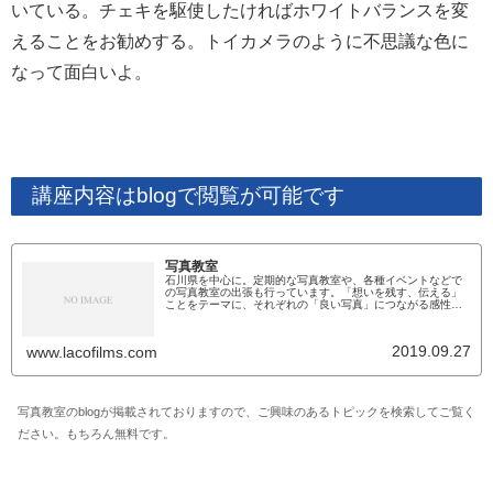
いている。チェキを駆使したければホワイトバランスを変
えることをお勧めする。トイカメラのように不思議な色に
なって面白いよ。
講座内容はblogで閲覧が可能です
写真教室
石川県を中心に。定期的な写真教室や、各種イベントなどで
の写真教室の出張も行っています。「想いを残す、伝える」
ことをテーマに、それぞれの「良い写真」につながる感性を
大切にした授業を心がけています。北國新聞文化センター写
真教室定期的な教室は現在金沢の「北國新聞文化センター」
にて開催しております。こちらの内容は主に一眼レフ、ミラ
2019.09.27
www.lacofilms.com
ーレス初心者を対象にカメラの基礎からとなっております。
この教室は、月に二回(...
写真教室のblogが掲載されておりますので、ご興味のあるトピックを検索してご覧く
ださい。もちろん無料です。