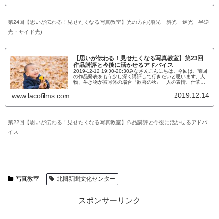
が、わざわざこういう言葉があるので紹介をしています。光
が...
第24回【思いが伝わる！見せたくなる写真教室】光の方向(順光・斜光・逆光・半逆
光・サイド光)
【思いが伝わる！見せたくなる写真教室】第23回
作品講評と今後に活かせるアドバイス
2019-12-12 19:00-20:30みなさんこんにちは。今回は、前回
の作品発表をもう少し深く講評して行きたいと思います。人
物、生き物が被写体の場合『歓喜の秋』 人の表情、仕草、
ポージングなど、その人、その生き物しかできないものがい
くつもあります。また、どう撮るかということにもよります
2019.12.14
www.lacofilms.com
が、その中心となる被写体を生かすためには、場所選びも大
事なのです。 今回の作品で言うと、「野球部員の表情の
瞬...
第22回【思いが伝わる！見せたくなる写真教室】作品講評と今後に活かせるアドバ
イス
写真教室
北國新聞文化センター
スポンサーリンク