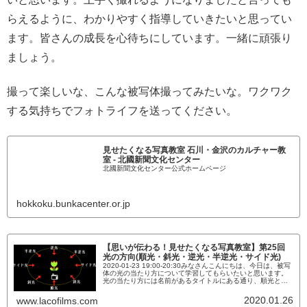
らえるように、わかりやすく指導していきたいと思ってい
ます。皆さんの成長を心待ちにしています。一緒に頑張り
ましょう。
撮って楽しいな、こんな被写体撮ってみたいな。ワクワク
する気持ちでフォトライフを送ってください。
見せたくなる写真教室 石川・金沢のカルチャー教
室 - 北國新聞文化センター
北國新聞文化センター公式ホームページ
hokkoku.bunkacenter.or.jp
【思いが伝わる！見せたくなる写真教室】第25回
光の方向(順光・斜光・逆光・半逆光・サイド光)
2020-01-23 19:00-20:30みなさんこんにちは、今日は、被写
体の光の当たり方について学習してもらいたいと思います。
光の当たり方には名前があるタイトルにある通り、順光とか
逆光とか聞いたことがあると思います。その光の当たり方に
は名前があります。人によっては、斜光もサイド光も同じと
2020.01.26
www.lacofilms.com
いう人もいるだろうと思います。こだわる必要はないです