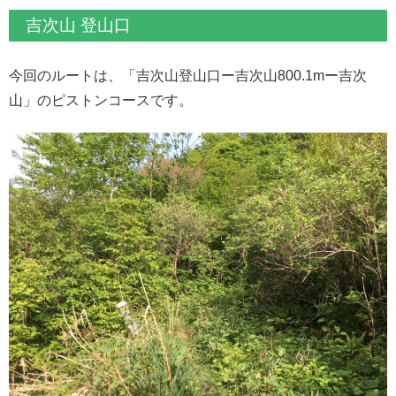
吉次山 登山口
今回のルートは、「吉次山登山口ー吉次山800.1mー吉次
山」のピストンコースです。