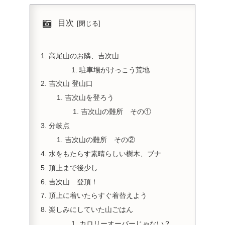
目次
高尾山のお隣、吉次山
駐車場がけっこう荒地
吉次山 登山口
吉次山を登ろう
吉次山の難所 その①
分岐点
吉次山の難所 その②
水をもたらす素晴らしい樹木、ブナ
頂上まで後少し
吉次山 登頂！
頂上に着いたらすぐ着替えよう
楽しみにしていた山ごはん
カロリーオーバーじゃない？