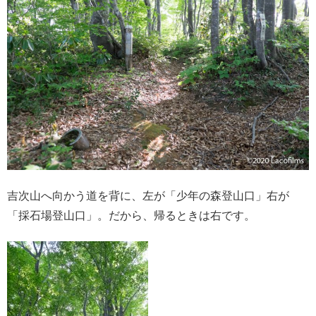
吉次山へ向かう道を背に、左が「少年の森登山口」右が
「採石場登山口」。だから、帰るときは右です。