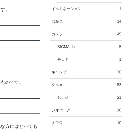
イルミネーション
1
ます。
お花見
14
カメラ
45
SIGMA dp
5
チェキ
1
キャンプ
30
れものです。
グルメ
53
お土産
21
ジオパーク
10
チワワ
10
配な方にはとっても