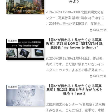
容...
みよう
2026-07-23 19:30-21:00 北國新聞文化セ
ンター | 写真教室 講師: 清水 梅子ゆすら
こ2024年に行った第129回で、夜景を撮
影して来るという課題がありました。長
2026.07.25
時間露光の講座内容は、久しぶり？とい
【思いが伝わる！見せたくなる写真
う感じです。今回、長...
写真教室
教室】第78回 LOMO’INSTANT#4 課
題発表 “my favourite things”
2022-07-28 19:30-21:00今日は、作品発
表の日です。まだ使い慣れていないイン
スタントカメラによる初の作品発表で
す。LOMO'INSTANT 作品発表 テーマ
2022.07.31
"my favourite things"title: 一瞬でな...
【思いが伝わる！見せたくなる写真
写真教室
教室】第12回 露出を考えながら水を
撮ろう！part2
北國新聞文化センター 写真教室 / 清水梅
子みなさん、こんにちは。左手で、水槽