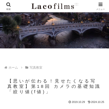
検索
メニュー
ホーム
写真教室
【思いが伝わる！見せたくなる写
真教室】第18回 カメラの基礎知識
「絞り値(f値)」
2019.10.29
2024.10.25