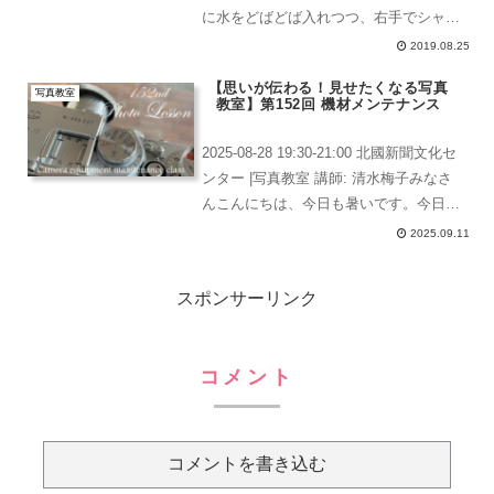
に水をどばどば入れつつ、右手でシャッ
ターを切っています。スピードライトは
2019.08.25
使ってません。三脚も使っていません。
【思いが伝わる！見せたくなる写真
手持ちです。スピードライトを使用しな
写真教室
教室】第152回 機材メンテナンス
い理由は受講生が、...
2025-08-28 19:30-21:00 北國新聞文化セ
ンター |写真教室 講師: 清水梅子みなさ
んこんにちは、今日も暑いです。今日
は、久しぶりの体験者の方がいらっしゃ
2025.09.11
いました！！パチパチパチパチ。今日
は、酷使しているみなさんの愛機をメ...
スポンサーリンク
コメント
コメントを書き込む