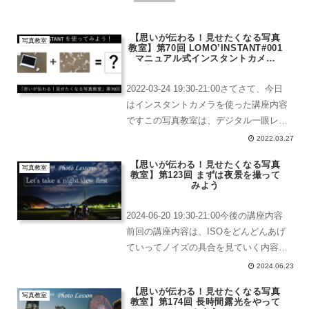
【思いが伝わる！見せたくなる写真
写真教室
教室】第70回 LOMO’INSTANT#001
マニュアル式インスタントカメラ
LOMO’INSTANTを使ってみよう
2022-03-24 19:30-21:00さてさて、今日
はインスタントカメラを使った講座内容
ですこの写真教室は、デジタル一眼レフ
またはミラーレス一眼の写真教室です。
2022.03.27
受講生たちも継続的に通ってくださって
【思いが伝わる！見せたくなる写真
いるため、カメラの事、写真のことが少
写真教室
教室】第123回 まずは夜景を撮って
し...
みよう
2024-06-20 19:30-21:00今後の講座内容
前回の講座内容は、ISOをどんどんあげ
ていってノイズの具合を見ていく内容で
した。これ、なんで必要かっていうと今
2024.06.23
後星空の写真を撮るときにどうしても必
【思いが伝わる！見せたくなる写真
要なんです。これまでと今後の講座内
写真教室
教室】第174回 長時間露光をやって