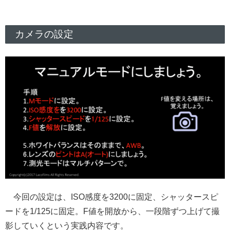
カメラの設定
今回の設定は、ISO感度を3200に固定、シャッタースピ
ードを1/125に固定。F値を開放から、一段階ずつ上げて撮
影していくという実践内容です。