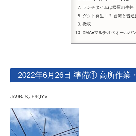
ランチタイムは松屋の牛丼
ダクト発生！？ 台湾と普通
撤収
XMA●マルチオペオールバン
2022年6月26日 準備① 高所
JA9BJS,JF9QYV