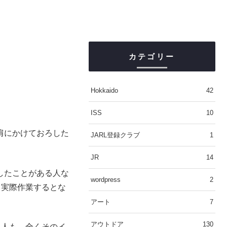
カテゴリー
Hokkaido
42
ISS
10
肩にかけておろした
JARL登録クラブ
1
JR
14
したことがある人な
wordpress
2
て実際作業するとな
アート
7
アウトドア
130
る人も、全くそのイ