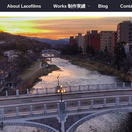
About Lacofilms
Works 制作実績
Blog
Conta