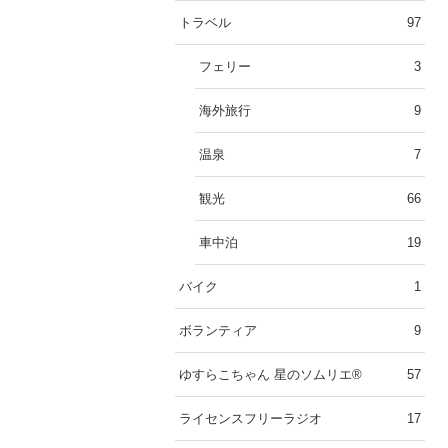
トラベル
97
フェリー
3
海外旅行
9
温泉
7
観光
66
車中泊
19
バイク
1
ボランティア
9
ゆすらこちゃん 星のソムリエ®︎
57
ライセンスフリーラジオ
17