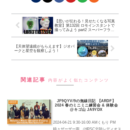
【思いが伝わる！見せたくなる写真
教室】第132回 ロモインスタントで
撮ってみよう part2 スーパーフラッ
シュソラリゼーション風撮影
【天体望遠鏡がもらえます】ジオパ
ークと星空を観察しよう！
関連記事
内容がよく似たコンテンツ
JF9QYV/9の無線日記 【ARDF】
ARDF
2024 春のミニミニ練習会 & 体験会
@キゴ山 JA9YDX
2024-04-21 9:30-16:00 AMくもり PM
時々ザーザー雨 （HRSC北陸レディオス