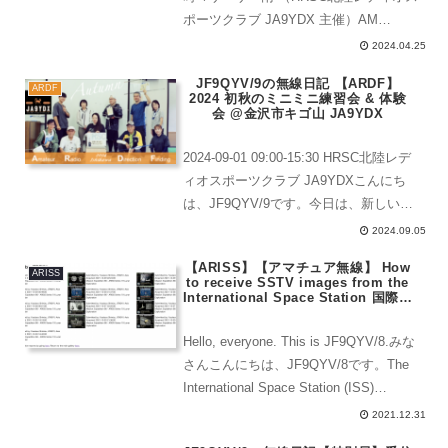
ポーツクラブ JA9YDX 主催）AM
144MHz練習会・体験者用座学PM
2024.04.25
3.5MHz練習会・体験者初めての探査開
JF9QYV/9の無線日記 【ARDF】
始144MHz2024...
ARDF
2024 初秋のミニミニ練習会 & 体験
会 @金沢市キゴ山 JA9YDX
2024-09-01 09:00-15:30 HRSC北陸レデ
ィオスポーツクラブ JA9YDXこんにち
は、JF9QYV/9です。今日は、新しい体
験者が2名いるので体験会と競技の練習
2024.09.05
会が行われました。AM 体験者向けの座
【ARISS】【アマチュア無線】 How
学（２名+聴講1名）/...
ARISS
to receive SSTV images from the
International Space Station 国際宇
宙ステーションからSSTV画像を受信
する方法 [Amateur Radio]Series
Hello, everyone. This is JF9QYV/8.みな
19＃01
さんこんにちは、JF9QYV/8です。The
International Space Station (ISS)
amateur radio activity "ARI...
2021.12.31