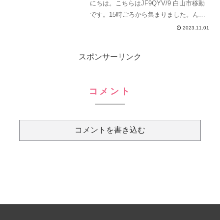
にちは。こちらはJF9QYV/9 白山市移動
です。15時ごろから集まりました。ん
で、夜まで頑張るつもり。このまま天気
2023.11.01
が維持されるかな。雨は降らないらしい
ので、アンテナを張ってもらいま...
スポンサーリンク
コメント
コメントを書き込む