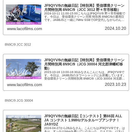
JF9QYV/9の無線日記【特別局】受信環境クリーン
月間特別局 8N9C/9（JCC 3012 野々市市移動）
2024-10-11 11:00-15:00こちらはJF9QYV/9 野々市市移動で
す。今日は、受信環境クリーン月間 特別局 8N9C/9の運用日
です。JA9BJSと一緒に7MHz SSBでOP交代しながらのんび
り運用をしていこうと思います。この公園は、野々市市内に
ある大きめの遊具などがあって駐車場も二箇所あります。
2024.10.20
www.lacofilms.com
「野々市市の移動運用は、あまりやったことがなかったよ
ね？」ということで、前からJA...
8N9C/9 JCC 3012
JF9QYV/9の無線日記【特別局】受信環境クリーン
月間特別局 8N9C/9（JCG 30004 河北郡津幡町移
動）
2023-10-16 13:00-16:30みなさんこんにちは、JF9QYV/9で
す。今日は、JA9BJSのタワーシャックにお邪魔しています。
受信環境クリーン月間特別局 8N9C/9（JCG 30004 河北郡津
幡町移動）JCGは、30 004なんですけども、ハムログユーザ
2023.10.23
www.lacofilms.com
ーの方はその後のアルファベットを知りたがるのでEと言うア
ルファベットを覚えておくと親切なんだって、習いました。
だけど、JCGコ...
8N9C/9 JCG 30004
JF9QYV/9の無線日記【コンテスト】第66回 ALL
JA コンテスト 1.9MHzデルタループアンテナ！
JA9YDZ
2024-04-27から28みなさん、こんにちはJF9QYV/9です。は
あー、すっかりblogを書いていなかった。なんだか、バタバ