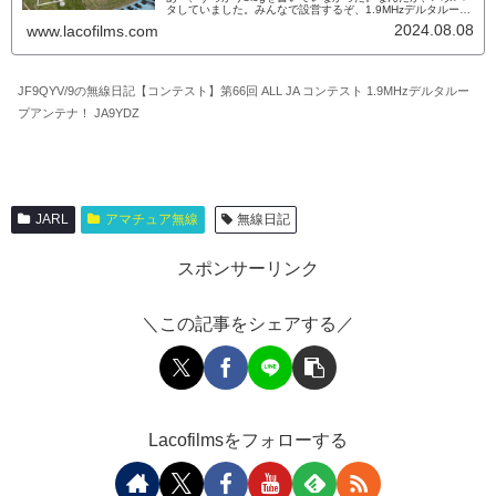
タしていました。みんなで設営するぞ、1.9MHzデルタループ
アンテナ！第66回 ALL JA コンテスト 1.9MHzデルタループ
2024.08.08
www.lacofilms.com
アンテナ！ JA9YDZさて、今回は新年度初のコンテストALL
JAコンテストです。メンバーは、いつも通りな感じ。第66回
ALL JA コ...
JF9QYV/9の無線日記【コンテスト】第66回 ALL JA コンテスト 1.9MHzデルタルー
プアンテナ！ JA9YDZ
JARL
アマチュア無線
無線日記
スポンサーリンク
＼この記事をシェアする／
Lacofilmsをフォローする