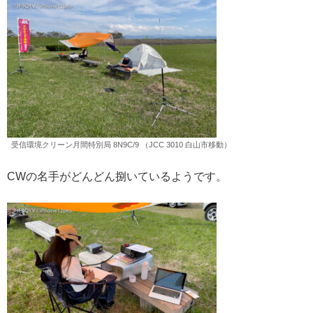
受信環境クリーン月間特別局 8N9C/9 （JCC 3010 白山市移動）
CWの名手がどんどん捌いているようです。