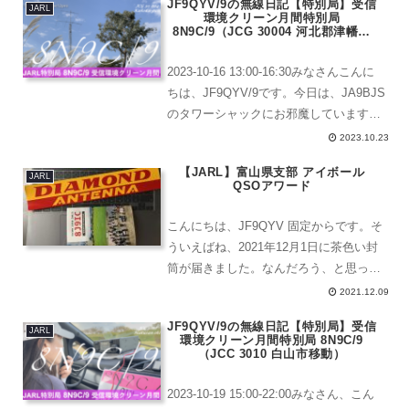
JF9QYV/9の無線日記【特別局】受信
JARL
環境クリーン月間特別局
8N9C/9（JCG 30004 河北郡津幡町
移動）
2023-10-16 13:00-16:30みなさんこんに
ちは、JF9QYV/9です。今日は、JA9BJS
のタワーシャックにお邪魔しています。
受信環境クリーン月間特別局
2023.10.23
8N9C/9（JCG 30004 河北郡津幡町移
【JARL】富山県支部 アイボール
動）JCGは、30 0...
JARL
QSOアワード
こんにちは、JF9QYV 固定からです。そ
ういえばね、2021年12月1日に茶色い封
筒が届きました。なんだろう、と思って
開けてみると、こんなの入ってた。富山
2021.12.09
県支部 アイボール QSOアワード「アワ
JF9QYV/9の無線日記【特別局】受信
ードを完成させましたので本賞を贈りま
JARL
環境クリーン月間特別局 8N9C/9
す」って...
（JCC 3010 白山市移動）
2023-10-19 15:00-22:00みなさん、こん