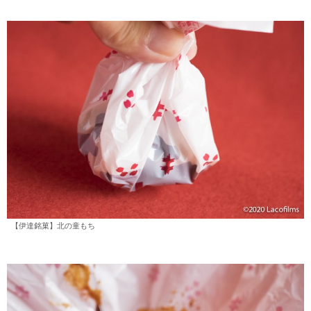
【伊達銘菓】北の童もち