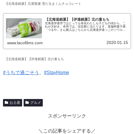
【北海道銘菓】石屋製菓 雪だるまくんチョコレート
【北海道銘菓】【伊達銘菓】北の童もち
北海道伊達市ではとっても有名わたしも子どもの頃から、こ
れが大好き。本州では、信玄餅に当たります。老舗和菓子屋
「つるや」さん購入はこちらから北海道伊達っこのソウルス
イーツお土産でもらったり、自分で買ったり、本当によく食
べました。日本人ならこう言う和菓子は誰でも好きなのでは
ないでしょうか。じゃ、食べてみっか極上黒蜜。この黒蜜が
2020.01.15
www.lacofilms.com
とっても美味しいんですよね。一つ取ろうとすると、必ず、
上にふりかかっている多...
【北海道銘菓】【伊達銘菓】北の童もち
#うちで過ごそう
、
#StayHome
お土産
グルメ
スポンサーリンク
＼この記事をシェアする／