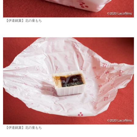
【伊達銘菓】北の童もち
【伊達銘菓】北の童もち