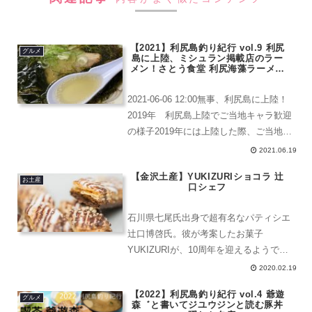
【2021】利尻島釣り紀行 vol.9 利尻
グルメ
島に上陸、ミシュラン掲載店のラー
メン！さとう食堂 利尻海藻ラーメン
利尻昆布
2021-06-06 12:00無事、利尻島に上陸！
2019年 利尻島上陸でご当地キャラ歓迎
の様子2019年には上陸した際、ご当地キ
ャラクターの「リップくん」「リップち
2021.06.19
ゃん」の着ぐるみが出迎えてくれたんだ
【金沢土産】YUKIZURIショコラ 辻
けど。コロナなんで、今回そういうの
お土産
口シェフ
は...
石川県七尾氏出身で超有名なパティシエ
辻口博啓氏。彼が考案したお菓子
YUKIZURIが、10周年を迎えるようです
よ。YUKIZURI 10th
2020.02.19
ANNIVERSARYYUKIZURIショコラ眼鏡
【2022】利尻島釣り紀行 vol.4 爺遊
をかけたくまさんは、辻口氏ですよね。
グルメ
森゛と書いてジユウジンと読む豚丼