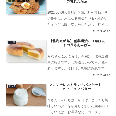
お姫様は、だ...
の隠れた名店
2022-06-06大樹町から清水町へ移動。そ
の途中に、木になる看板とパタパタが。
ちょうどお腹も空いたことだし、行きた
いな。本当にあるのだろうか。とか若干
2022.06.06
の不安になったけど、ちゃんとありまし
【北海道銘菓】創業明治３９年ほん
た。喫茶 爺遊森゛ジユウジン喫茶 爺遊
お土産
まの月寒あんぱん
森゛〒089...
みなさんこんにちは。今回は、北海道銘
菓の紹介です。北海道といっても、色々
ありますが。今日は、札幌の銘菓です。
札幌といえば、北海道の大都市。素敵な
2020.02.03
ところだよ。お店もたくさんあります。
フレンチレストラン「バンケット」
自分が、中学生や高校生の時お小遣いを
グルメ
のトリュフバター
貯めて、姉と一緒に汽車に...
皆さんこんにちは。今日は、とっても美
味しいバターを紹介します。札幌市の円
山といえば、お洒落な街。コンクリート