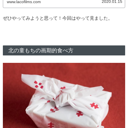
2020.01.15
www.lacofilms.com
とっても美味しいんですよね。一つ取ろうとすると、必ず、
上にふりかかっている多...
ぜひやってみようと思って！今回はやって見ました。
北の童もちの画期的食べ方