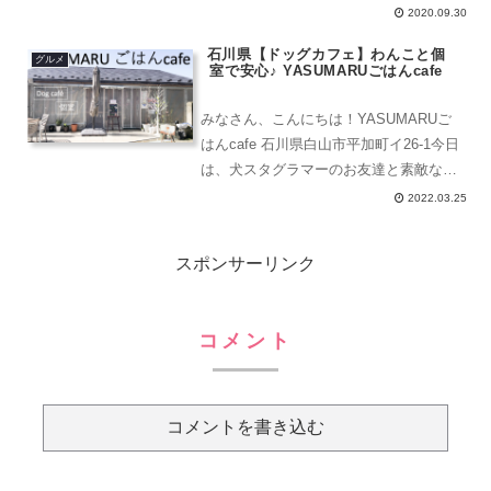
物件が多く、立派なお家やマンションが
2020.09.30
並ぶ素敵なところ〜。札幌市営地下鉄東
石川県【ドッグカフェ】わんこと個
西線で、「西18丁目」が最寄駅。札幌医
グルメ
室で安心♪ YASUMARUごはんcafe
師会の正門を背に、まっ...
みなさん、こんにちは！YASUMARUご
はんcafe 石川県白山市平加町イ26-1今日
は、犬スタグラマーのお友達と素敵なド
ッグカフェにきたので紹介します。犬を
2022.03.25
飼っている人にとって、ドッグカフェは
貴重ですよね♪駐車場にバイクスタンド
スポンサーリンク
車を止める...
コメント
コメントを書き込む