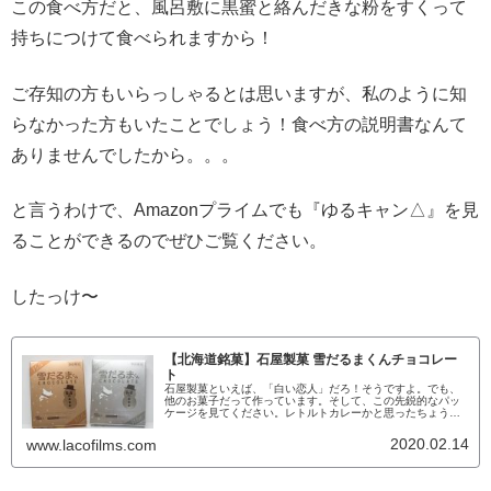
この食べ方だと、風呂敷に黒蜜と絡んだきな粉をすくって
持ちにつけて食べられますから！
ご存知の方もいらっしゃるとは思いますが、私のように知
らなかった方もいたことでしょう！食べ方の説明書なんて
ありませんでしたから。。。
と言うわけで、Amazonプライムでも『ゆるキャン△』を見
ることができるのでぜひご覧ください。
したっけ〜
【北海道銘菓】石屋製菓 雪だるまくんチョコレー
ト
石屋製菓といえば、「白い恋人」だろ！そうですよ。でも、
他のお菓子だって作っています。そして、この先鋭的なパッ
ケージを見てください。レトルトカレーかと思ったちょう
ど、箱のサイズもレトルトカレーのようなサイズなんですよ
ね。レジで並んでいるときにこの箱を見た人が、「雪だるま
2020.02.14
www.lacofilms.com
のカレーってあるんだけど、どんなだろう」って言ってた。
残念ながらカレーじゃないね。がっつりチョコレートって書
いてあるしね。でも、遠目...