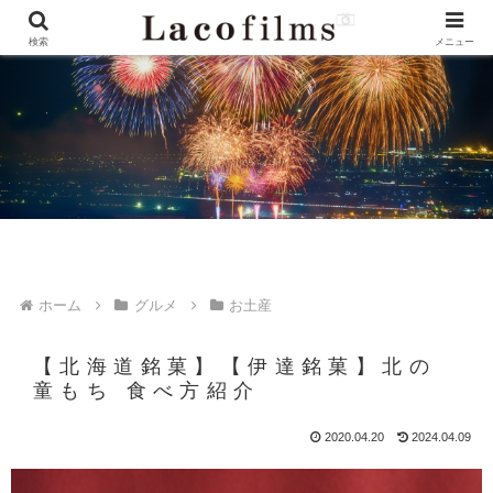
検索
メニュー
ホーム
グルメ
お土産
【北海道銘菓】【伊達銘菓】北の
童もち 食べ方紹介
2020.04.20
2024.04.09