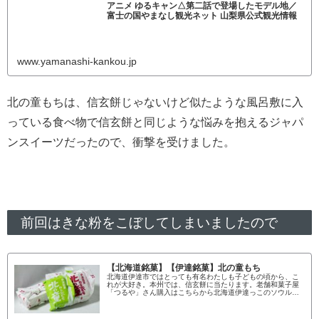
アニメ ゆるキャン△第二話で登場したモデル地／
富士の国やまなし観光ネット 山梨県公式観光情報
www.yamanashi-kankou.jp
北の童もちは、信玄餅じゃないけど似たような風呂敷に入
っている食べ物で信玄餅と同じような悩みを抱えるジャパ
ンスイーツだったので、衝撃を受けました。
前回はきな粉をこぼしてしまいましたので
【北海道銘菓】【伊達銘菓】北の童もち
北海道伊達市ではとっても有名わたしも子どもの頃から、こ
れが大好き。本州では、信玄餅に当たります。老舗和菓子屋
「つるや」さん購入はこちらから北海道伊達っこのソウルス
イーツお土産でもらったり、自分で買ったり、本当によく食
べました。日本人ならこう言う和菓子は誰でも好きなのでは
ないでしょうか。じゃ、食べてみっか極上黒蜜。この黒蜜が