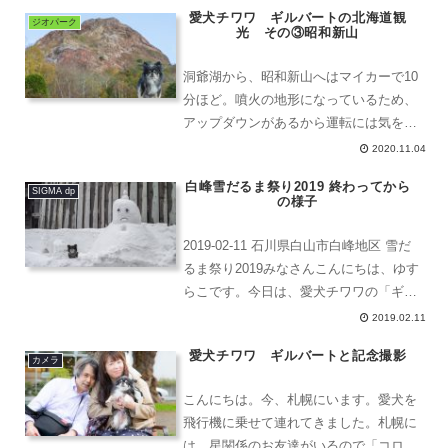
愛犬チワワ ギルバートの北海道観
ーン世界...
ジオパーク
光 その③昭和新山
洞爺湖から、昭和新山へはマイカーで10
分ほど。噴火の地形になっているため、
アップダウンがあるから運転には気をつ
けてね。冬は特にね。昭和新山とギルは
2020.11.04
い、こちらが昭和新山です。すごく広い
白峰雪だるま祭り2019 終わってから
です。芝生の手入れとか行き届いてる。
SIGMA dp
の様子
ゴロンゴロンって、した...
2019-02-11 石川県白山市白峰地区 雪だ
るま祭り2019みなさんこんにちは、ゆす
らこです。今日は、愛犬チワワの「ギル
バート(オス)」を連れて、石川県白山市
2019.02.11
白峰地区で毎年行われているイベント
愛犬チワワ ギルバートと記念撮影
「雪だるままつり」のあとを見てきまし
カメラ
た。今日...
こんにちは。今、札幌にいます。愛犬を
飛行機に乗せて連れてきました。札幌に
は、星関係のお友達がいるので「コロナ