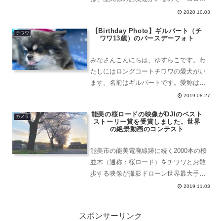
だけどお外で会いませんか？」とお誘い
2020.10.03
したら会ってくれることに。もう、二年
【Birthday Photo】ギルバート（チ
もお会いしていないのです。愛犬ギル
チワワ
ワワ13歳）のバースデーフォト
は、もう14歳になってしま...
みなさんこんにちは、ゆすらこです。わ
たしにはロングコートチワワの愛犬がい
ます。名前はギルバートです。愛称は
「ギル」で、みんなはいろんなあだ名で
2019.08.27
呼んでくれます。「ギルちゃん」「ギル
能美の桜ロードの映像がDJIのベスト
たん」「ギルくん」「ぎー助」「ぎー
カメラ
ストーリー賞を受賞しました。世界
ぎ」「おぎるべえ」などなどで...
の絶景動画のコンテスト
能美市の能美電廃線跡に続く2000本の桜
並木（通称：桜ロード）をチワワとお散
歩する映像が撮影ドローン世界最大手の
DJI主催で、全世界から絶景が集まる
2019.11.03
2019 SKYPIXEL Short Film Contestにお
いてBest Story...
スポンサーリンク