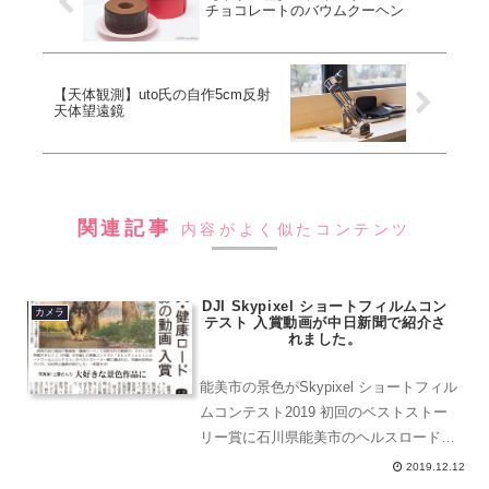
チョコレートのバウムクーヘン
【天体観測】uto氏の自作5cm反射
天体望遠鏡
関連記事
内容がよく似たコンテンツ
DJI Skypixel ショートフィルムコン
カメラ
テスト 入賞動画が中日新聞で紹介さ
れました。
能美市の景色がSkypixel ショートフィル
ムコンテスト2019 初回のベストストー
リー賞に石川県能美市のヘルスロード
（通称 桜ロード）で撮影した動画『The
2019.12.12
dog under the 2000 cherry trees』がドロ