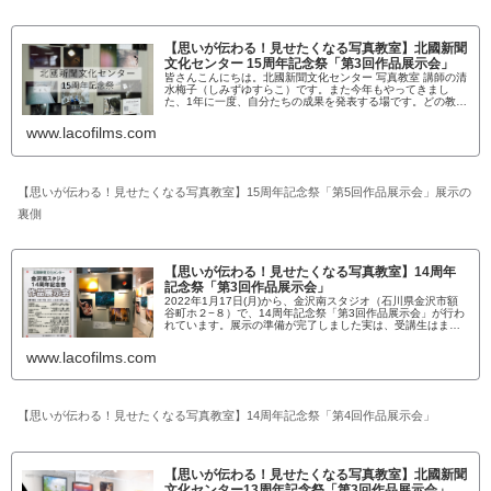
【思いが伝わる！見せたくなる写真教室】北國新聞
文化センター 15周年記念祭「第3回作品展示会」
皆さんこんにちは。北國新聞文化センター 写真教室 講師の清
水梅子（しみずゆすらこ）です。また今年もやってきまし
た、1年に一度、自分たちの成果を発表する場です。どの教室
にも言えることだとは思いますが、何を発表するか。たくさ
ん迷ってしまいます！...
www.lacofilms.com
【思いが伝わる！見せたくなる写真教室】15周年記念祭「第5回作品展示会」展示の
裏側
【思いが伝わる！見せたくなる写真教室】14周年
記念祭「第3回作品展示会」
2022年1月17日(月)から、金沢南スタジオ（石川県金沢市額
谷町ホ２−８）で、14周年記念祭「第3回作品展示会」が行わ
れています。展示の準備が完了しました実は、受講生はまだ
自分の作品を直接見ていません。写真データは自分のものだ
けれど、どん...
www.lacofilms.com
【思いが伝わる！見せたくなる写真教室】14周年記念祭「第4回作品展示会」
【思いが伝わる！見せたくなる写真教室】北國新聞
文化センター13周年記念祭「第3回作品展示会」