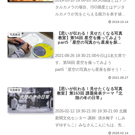
2019-10-10 19:00-20:30ISO感度とはデジ
タルカメラの場合、ISO感度とはデジタ
ルカメラが光をとらえる能力を表す値で
す。デジタルカメラは、撮像素子に当た
2019.10.14
った光を電気信号に変えて処理します。
【思いが伝わる！見せたくなる写真
ISO感度を上げることは、電気信...
写真教室
教室】第56回 星空を撮ってみよう
part5「星空の写真から星座を探そ
う！」
2021-08-26 19:30-21:00今日は1名欠席で
す。第56回 星空を撮ってみよう
part5「星空の写真から星座を探そう！」
アルコールで手指消毒＆検温ドアノブ周
2021.08.27
辺や電気スイッチなどはアルコール消毒
【思いが伝わる！見せたくなる写真
を行なっています。検温後も体温計や...
写真教室
教室】第163回 課題発表テーマ『北
陸の冬の日常』
2026-02-12 19:30-21:00 19:30-21:00 北國
新聞文化センター 講師: 清水梅子（しみ
ずゆすらこ）みなさんこんにちは、先日
は展示会のための作品搬入・展示お疲れ
2026.02.14