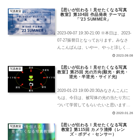
様でした。いきものなので、ときどき脱
【思いが伝わる！見せたくなる写真
走する子がいるみた...
写真教室
教室】第104回 作品発表 テーマは
「’23 SUMMER」
2023-09-07 19:30-21:00 ※本日は、2023-
07-27振替日となっております。みなさ
んこんばんは、いやー、やっと涼しくな
りましたね。でも、蒸し蒸ししていま
2023.09.08
す。【思いが伝わる！見せたくなる写真
【思いが伝わる！見せたくなる写真
教室】第104回 作品発表 ...
写真教室
教室】第25回 光の方向(順光・斜光・
逆光・半逆光・サイド光)
2020-01-23 19:00-20:30みなさんこんに
ちは、今日は、被写体の光の当たり方に
ついて学習してもらいたいと思います。
光の当たり方には名前があるタイトルに
2020.01.26
ある通り、順光とか逆光とか聞いたこと
【思いが伝わる！見せたくなる写真
があると思います。その光の当たり方に
写真教室
教室】第115回 カメラ清掃（レン
は...
ズ・ボディ・センサー）