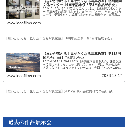
【思いが伝わる！見せたくなる写真教室】北國新聞
文化センター 16周年記念祭「第3回作品展示会」
2024-01-20から2-12皆さんこんにちは、北國新聞文化センタ
ー 写真教室の講師 清水です。また今年もやってきました！年
に一度、受講生たちの成果発表のための展示会です☆写真教
室は今年で4回目の出展となります1回目のテーマは「四季
彩」。...
www.lacofilms.com
【思いが伝わる！見せたくなる写真教室】16周年記念祭「第6回作品展示会」
【思いが伝わる！見せたくなる写真教室】第112回
展示会に向けての話し合い
2023-12-14 19:30-21:00本日の講座内容皆さんの、課題を並
べて見比べました。上手に撮れています。では、展示会用の
内容に入りましょうフォトフレームは、今回 「ハクバ ZERO
フレーム G-01 A3のブラックに統一することにしました。写
真を趣味としている人は、必ず一つくらいは持っているフォ
2023.12.17
www.lacofilms.com
トフレームなのではないでしょうか？写真が映えるし、アク
リルの透明度も高いので講師も愛用していま...
【思いが伝わる！見せたくなる写真教室】第112回 展示会に向けての話し合い
過去の作品展示会