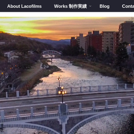
About Lacofilms
Works 制作実績
Blog
Conta