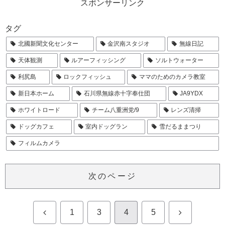
スポンサーリンク
タグ
北國新聞文化センター
金沢南スタジオ
無線日記
天体観測
ルアーフィッシング
ソルトウォーター
利尻島
ロックフィッシュ
ママのためのカメラ教室
新日本ホーム
石川県無線赤十字奉仕団
JA9YDX
ホワイトロード
チーム八重洲党/9
レンズ清掃
ドッグカフェ
室内ドッグラン
雪だるままつり
フィルムカメラ
次のページ
前
次
1
3
4
5