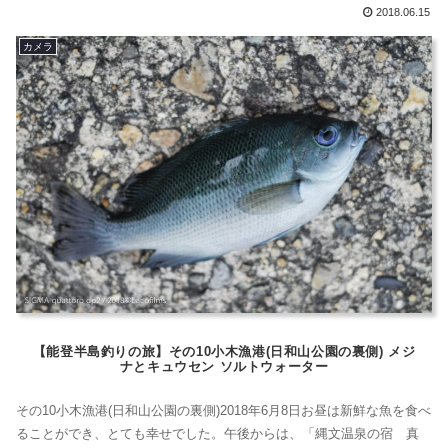
ラの話になるけど、逆光ってカメラ苦手だよね。あたりまえだけど。
2018.06.15
そして、わたしは夕日が海に沈む場所で生まれ育ったので、朝っぱら
カメラ
に海を見に行って逆光になっているというのはとても違和感があるの
です。文句を言っているわけで...
【能登半島釣りの旅】その10小木漁港(日和山公園の裏側) メジ
ナとキュウセン ソルトウォーター
その10小木漁港(日和山公園の裏側)2018年6月8日お昼は新鮮な魚を食べ
ることができ、とても幸せでした。午後からは、「縄文温泉の宿 真