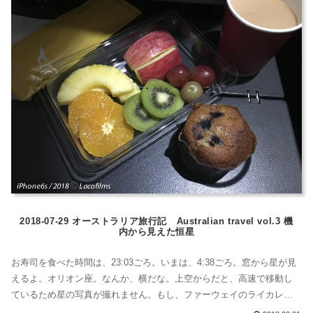
2018-07-29 オーストラリア旅行記 Australian travel vol.3 機
内から見えた恒星
お寿司を食べた時間は、23:03ごろ。いまは、4:38ごろ。窓から星が見
えるよ。オリオン座。なんか、横だな。上空からだと、高速で移動し
ているため星の写真が撮れません。もし、ファーウェイのライカレン
ズがついたカメラや、sonyのカメラだったら撮れただろうか。その時