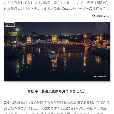
などと言われて久しぶりの除雪に皆さん大忙し。さて、今日はSIGMA
の単焦点コンパクトデジタルカメラdp Quattroシリーズを二機持って兼
六園のライトアッップを撮影しようと思います。今日持って行ったの
2018.02.12
は、いずれもQuattroのdp0とdp２です。メリルに比べるとオートフォ
カメラ
ーカスがものすごく早くなり、かなりの進化を遂げたと言えます...
富山県 新湊曳山祭を見てきました。
2017-10-01私の写真の師匠である濱谷輝夫氏の故郷である射水市で新湊
曳山祭を見てきました。大迫力です！曳山に使われている山車は電線