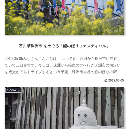
石川県珠洲市 をめぐる「鯉のぼりフェスティバル」
2019-05-05みなさんこんにちは、Lacoです。昨日から珠洲市に滞在し
ていて二日目です。今日は、珠洲から輪島の方へ行き珠洲市の海沿い
を観光がてらドライブするという予定。珠洲市大谷の鯉のぼりの羅列
を見てきました。青空に鯉のぼりが泳いでいました。大谷川鯉のぼり
2019.05.05
フェスは圧巻の絶景すごい、鯉のぼり、鯉のぼり、すごいすごい！能
SIGMA dp
登半島は、北のほうにあるので金沢よりも遅れて菜の花が咲くのか
な？65回、つま...