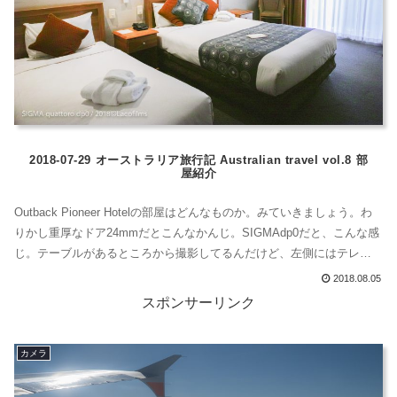
2018-07-29 オーストラリア旅行記 Australian travel vol.8 部
屋紹介
Outback Pioneer Hotelの部屋はどんなものか。みていきましょう。わ
りかし重厚なドア24mmだとこんなかんじ。SIGMAdp0だと、こんな感
じ。テーブルがあるところから撮影してるんだけど、左側にはテレビ
があって、テレビの向こう側に小さな冷蔵庫があります。ここは、ベ
2018.08.05
ランダです。屋根付き。洗面台とトイレ。トイレのすぐ左側はお風呂
スポンサーリンク
だね。こんな感じです。ちなみに、アメニティなんだけど、固形...
カメラ