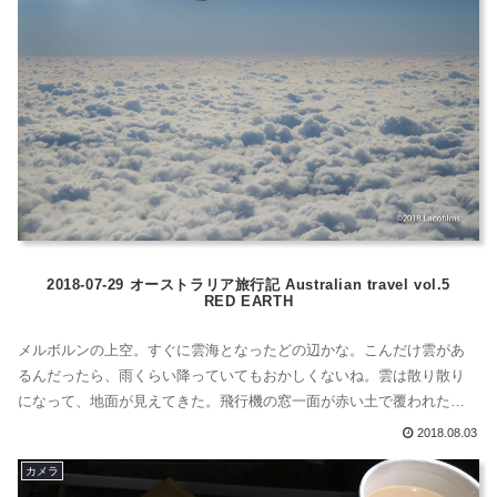
2018-07-29 オーストラリア旅行記 Australian travel vol.5
RED EARTH
メルボルンの上空。すぐに雲海となったどの辺かな。こんだけ雲があ
るんだったら、雨くらい降っていてもおかしくないね。雲は散り散り
になって、地面が見えてきた。飛行機の窓一面が赤い土で覆われた大
地で埋め尽くしている。20年ほど前に留学していた時はNEW SOUTH
2018.08.03
WALESというエリアからほとんどでなかった。日本に帰国してから、
カメラ
RED EARTHという名前のコスメを発見した。ああ、Australiaだな...