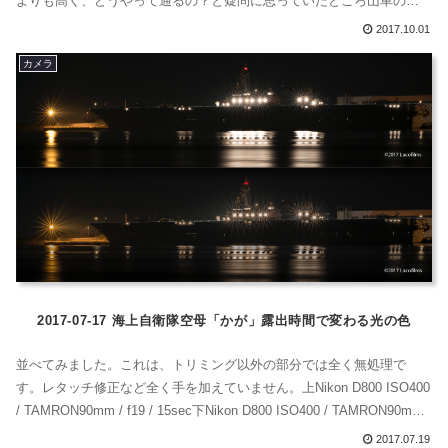
よりも高く、どうやって通るの？と疑問に思っていたところ山車の一
番上に、牡牛座のマーク♉️のツノ部分のようなものがついた棒を持った
2017.10.01
方が二人もいました。真剣な眼差しがカッチョイイです。これで、線
カメラ
を持ち上げて山車が通れるようにするのですね。結構重要な役割です
ね。街並みの...
2017-07-17 海上自衛隊空母「かが」露出時間で変わる光の色
並べてみました。これは、トリミング以外の部分では全く無処理で
す。レタッチ修正など全く手を加えていません。上Nikon D800 ISO400
/ TAMRON90mm / f19 / 15sec下Nikon D800 ISO400 / TAMRON90mm /
f19 / 20sec露出時間が違う、が正解でした。画像を見てどう感じます
2017.07.19