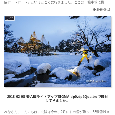
脇ポーレポーレ」というところに行きました。ここは、駐車場に樹木
があって車を日陰に置くことができました。施設も立派で綺麗です。
2018.06.15
温泉はほとんど貸切状態でロビーでは無料wifiが楽しめます。自動販売
カメラ
機も充実していて、ゆっくり休ませてもらいました。さてさて、さっ
ぱりすっき...
2018-02-08 兼六園ライトアップSIGMA dp0,dp2Quattroで撮影
してきました。
みなさん、こんにちは。北陸は今年、2月にドカ雪が降って38豪雪以来