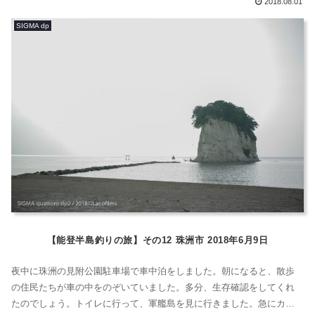
2018.08.01
書いた、汚い文字のメモを掲載しておこう。この、大変汚らしいメモ
SIGMA dp
を見ると番号がはちゃめちゃでよくわからないけど、2枚目の画像に、
「大分はなれ...
【能登半島釣りの旅】その12 珠洲市 2018年6月9日
夜中に珠洲の見附公園駐車場で車中泊をしました。朝になると、散歩
の住民たちが車の中をのぞいていました。多分、生存確認をしてくれ
たのでしょう。トイレに行って、軍艦島を見に行きました。急にカメ