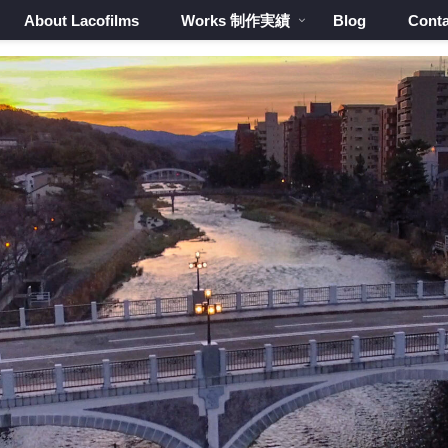
About Lacofilms
Works 制作実績
Blog
Conta