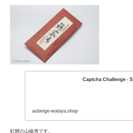
Captcha Challenge -
auberge-wataya.shop
虹鱒の山椒煮です。