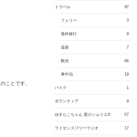
トラベル
97
フェリー
3
海外旅行
9
温泉
7
観光
66
車中泊
19
とのことです。
バイク
1
ボランティア
9
ゆすらこちゃん 星のソムリエ®︎
57
ライセンスフリーラジオ
17