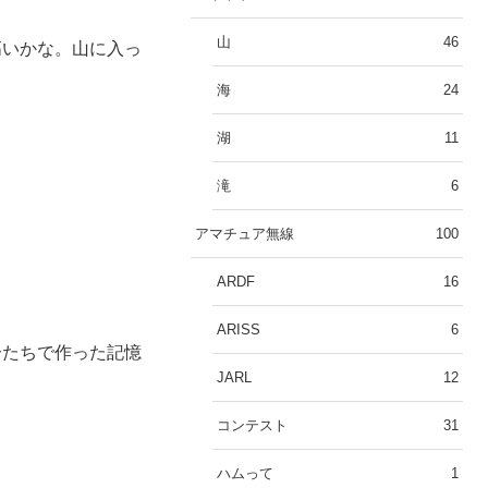
山
46
高いかな。山に入っ
海
24
湖
11
滝
6
アマチュア無線
100
ARDF
16
ARISS
6
分たちで作った記憶
JARL
12
コンテスト
31
ハムって
1