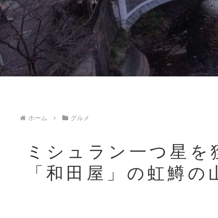
ホーム
グルメ
ミシュラン一つ星を
「和田屋」の虹鱒の