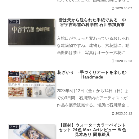
思っていたところ、高校生の時に使って
いた水彩色鉛筆のことを思い出しまし
2020.06.07
た。高校生の時、宮崎駿さんのラフスケ
雪は天から送られた手紙である 中
ッチを本で拝見しました。水彩画のよう
アート
谷宇吉郎雪の科学館 石川県加賀市
なもので描かれていて、とて...
入館口がちょっと変わっているおしゃれ
な建築物ですね。建物も、六花型に。動
画撮影は禁止、写真はオーケー六花に特
化した建築物ここで、お金を払います。
2020.02.23
大人一人560円です。上を見上げると、
花ざかり -手づくりアートを楽しむ-
素敵な雪の結晶デザイン。トラスが良い
アート
Handmade
仕事をしている。中谷宇...
2023年5月12日（金）から14日（日）ま
での3日間、石川県内のアーティストが
作品を展示販売する。場所は石川県金沢
市松寺町子24-1（木島病院の隣）で行わ
2023.05.12
れ、このイベントは今年で3年目とな
【画材】ウォーターカラーペイント
る。花ざかり -手づくりアートを楽し
アート
セット 24色 Moz Artレビュー ※色
む- 花ざかり...
見本あり 固形絵具