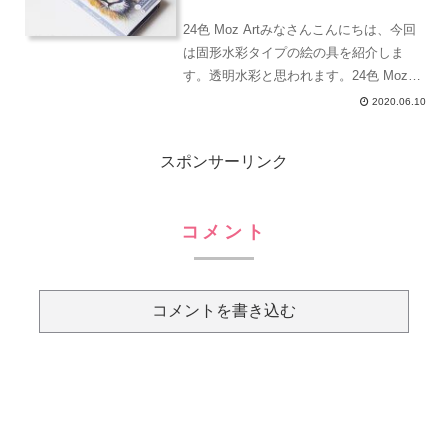
24色 Moz Artみなさんこんにちは、今回
は固形水彩タイプの絵の具を紹介しま
す。透明水彩と思われます。24色 Moz
Artライオンの絵は紙のカバーです。ネイ
2020.06.10
ビーの缶が好きだなあ。サイズは、開缶
に入った12色の色鉛筆くらいのサイズで
スポンサーリンク
すね...
コメント
コメントを書き込む