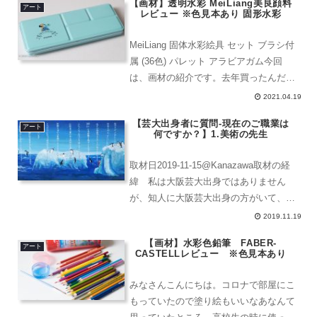
【画材】透明水彩 MeiLiang美良顔料
アート
レビュー ※色見本あり 固形水彩
MeiLiang 固体水彩絵具 セット ブラシ付
属 (36色) パレット アラビアガム今回
は、画材の紹介です。去年買ったんだけ
ど、紹介するの忘れてた。アラビアゴム
2021.04.19
と言われているタイプの透明水彩だと思
【芸大出身者に質問-現在のご職業は
うんだけど。普通の水彩絵の具よりも、
アート
何ですか？】1.美術の先生
透明感...
取材日2019-11-15@Kanazawa取材の経
緯 私は大阪芸大出身ではありません
が、知人に大阪芸大出身の方がいて、そ
の方が今回の定例会に参加しないかいと
2019.11.19
誘ってくださいましたので、参加させて
【画材】水彩色鉛筆 FABER-
いただきました。そして、取材をさせて
アート
CASTELLレビュー ※色見本あり
いただいた...
みなさんこんにちは。コロナで部屋にこ
もっていたので塗り絵もいいなあなんて