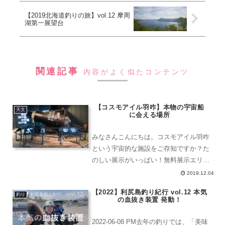
【2019北海道釣りの旅】vol.12 摩周
湖第一展望台
関連記事
内容がよく似たコンテンツ
【コスモアイル羽咋】本物の宇宙船
天文
に会える場所
みなさんこんにちは。コスモアイル羽咋
という宇宙的な施設をご存知ですか？た
のしい展示がいっぱい！無料展示エリア
入ってすぐ右側。休憩所があります。シ
2019.12.04
ートに座って、写真を撮ってもらうこと
【2022】利尻島釣り紀行 vol.12 本気
もできます。アポロ ルナローバーお手
釣り
の血抜き装置 発動！
洗いのピクトグラムも宇宙...
2022-06-08 PM去年の釣りでは、「美味