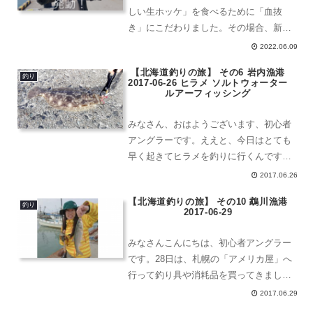
しい生ホッケ」を食べるために「血抜
き」にこだわりました。その場合、新鮮
な海水大量にが必要なので、バケツで水
2022.06.09
汲みをするという作業が多く、肩が疲れ
【北海道釣りの旅】 その6 岩内漁港
ました。カーボンロッドでなければ、も
釣り
2017-06-26 ヒラメ ソルトウォーター
うやってらんな...
ルアーフィッシング
みなさん、おはようございます、初心者
アングラーです。ええと、今日はとても
早く起きてヒラメを釣りに行くんです。
竿を振るの疲れたので休みます。乾燥ヒ
2017.06.26
トデをあつめました。わたしは星も好き
【北海道釣りの旅】 その10 鵡川漁港
なので、star fishとか聞くと耳がピク
釣り
2017-06-29
ん！となりますね...
みなさんこんにちは、初心者アングラー
です。28日は、札幌の「アメリカ屋」へ
行って釣り具や消耗品を買ってきまし
た。そして、DAIWAのニューウェアを見
2017.06.29
つけてしまい買ってしまいました。ウェ