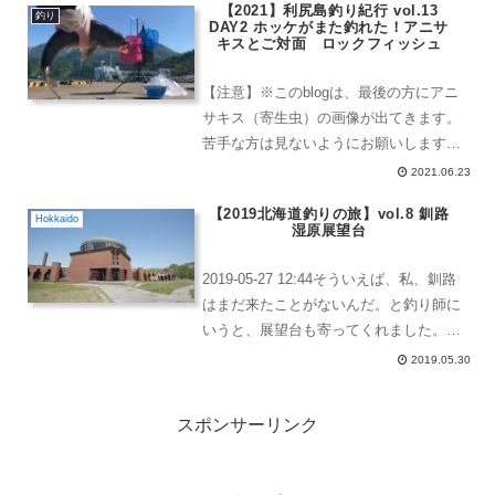
【2021】利尻島釣り紀行 vol.13
ア DAIWA RAINMAX デタッチャブル
釣り
DAY2 ホッケがまた釣れた！アニサ
レインスー...
キスとご対面 ロックフィッシュ
【注意】※このblogは、最後の方にアニ
サキス（寄生虫）の画像が出てきます。
苦手な方は見ないようにお願いします。
2021-06-07 14:35 ハートランドフェリ
2021.06.23
ー アマポーラ宗谷船が、鴛泊から稚内へ
【2019北海道釣りの旅】vol.8 釧路
向かっていく。(14:35-16:15...
Hokkaido
湿原展望台
2019-05-27 12:44そういえば、私、釧路
はまだ来たことがないんだ。と釣り師に
いうと、展望台も寄ってくれました。こ
の施設の中に入って、一番上に上がると
2019.05.30
展望台に登れます。有料です。ここが有
料展望台展望台といえば、双眼鏡パート
スポンサーリンク
2100...