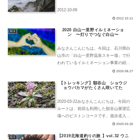
2012-10-09
2012.10.11
2020 白山一里野イルミネーショ
観光
ン 〜灯りでつなぐ白山〜
みなさんこんにちは。今回は、石川県白
山市の「白山一里野温泉スキー場」で行
われているイルミネーション事業の紹介
です。白山一里野イルミネーション霊峰
2020.08.27
白山が泰澄大師によって開山されて1300
【トレッキング】額谷山 ショウジ
年の記念事業のようです。今年で4年目
山
ョウバカマがたくさん咲いてた
なんだとか。開催情報...
2020-03-22みなさんこんにちは。今回の
ルートは、前回も利用した額谷山展望広
場へのピストンコースです。遊歩道入口
額谷遊歩道マップ冨樫家御廟谷(とがしけ
2020.03.26
ごびょうだに)入口こちら側と、そして石
【2019北海道釣りの旅 】vol.32 ウニ
切場側にこのような石彫りの標識が設置
観光