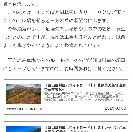
点と合流します。
このあとは、１０分ほど樹林帯に入り、１０分ほど頂上
直下のガレ場を登ると三方岩岳の展望台に出ます。
今年崩落があり、足場の悪い場所や工事中の箇所も発生
したとのことですが、現在は工事もほとんど終わり、以前
よりも歩きやすいようによく整備されています。
三方岩駐車場からのルートや、その他詳細は以前の記事
にもアップしていますので、お時間あればご覧ください。
【白山白川郷ホワイトロード】紅葉絶景の新登山道
で三方岩岳へ
晩秋の白山白川郷ホワイトロード（三方岩岳を望む）こんに
ちは、Lacofilmsです。暑さの中にも、時折涼風が吹き抜け、
秋の空気を感じる今日この頃ですが、いかがお過ごしでしょ
うか。気が早いと言われそうですが、山の秋はもうすぐそこ
です。そこで今回は石川県の白山国立公園から岐阜県の世界
2019.09.03
www.lacofilms.com
遺産、白川郷に至る人気の「白山白川郷ホワイトロード」に
昨年誕生した新たな絶景の登山ルートをご紹介します。ま
た、三方岩駐車...
【白山白川郷ホワイトロード】紅葉トレッキング三
方岩岳 初登山にもおすすめ