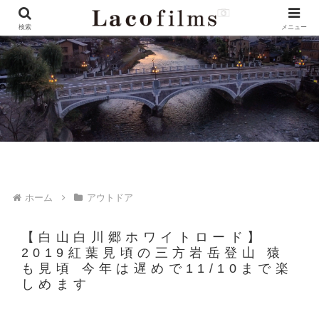
検索
メニュー
ホーム
アウトドア
【白山白川郷ホワイトロード】
2019紅葉見頃の三方岩岳登山 猿
も見頃 今年は遅めで11/10まで楽
しめます