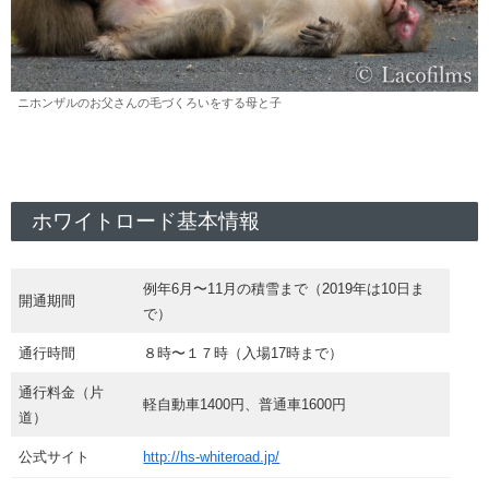
ニホンザルのお父さんの毛づくろいをする母と子
ホワイトロード基本情報
例年6月〜11月の積雪まで（2019年は10日ま
開通期間
で）
通行時間
８時〜１７時（入場17時まで）
通行料金（片
軽自動車1400円、普通車1600円
道）
公式サイト
http://hs-whiteroad.jp/