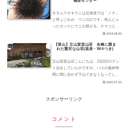
種苗センター
されていま...
キタムラサキウニは北海道では「ノナ」
と呼ぶこれが、ウニの口です。死んじゃ
ったホッケにウニが群がる。ナマコとか
つぶ貝とかエゾバフンウニは北海道では
2019.06.03
ガンぜと呼ばれている。
【登山】立山室堂山荘 名峰に囲ま
山
れた贅沢な山荘(温泉・Wifiつき)
立山室堂山荘こんにちは、2泊3日のテン
ト泊をしていたのですが、バスの最終時
間に間に合わず下山できなくなってしま
いました。こんなことってあるんだな、
2020.07.23
あたしバカだなと思いました。立山は国
立公園ですから、室堂ターミナルやその
スポンサーリンク
周辺での野宿・野営は禁...
コメント