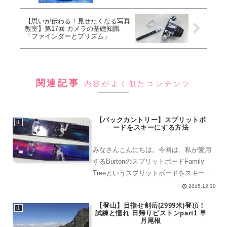
【思いが伝わる！見せたくなる写真
教室】第17回 カメラの基礎知識
「ファインダーとプリズム」
関連記事
内容がよく似たコンテンツ
【バックカントリー】スプリットボ
山
ードをスキーにする方法
みなさんこんにちは。今回は、私が愛用
するBurtonのスプリットボードFamily
Treeというスプリットボードをスキーの
板として利用する方法を教えます。私と
2015.12.30
スキーわたしは、北海道人なので5歳く
【登山】目指せ剣岳(2999米)登頂！
らいからスキーをやっています。家族全
山
試練と憧れ 日帰りピストンpart1 早
員スキー...
月尾根