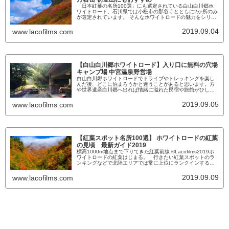
「日本紅葉の名所100選」にも選定されている白山白川郷ホ
ワイトロード。石川県では小松市の那谷寺とともに2か所のみ
が選定されています。 そんなホワイトロードの魅力をシリー
ズでいろいろな角度から紹介していきます。 今回は前回に
引き続き、白山白川郷ホワイトロードの紅葉シーズンについ
2019.09.04
www.lacofilms.com
て触れていきたいと思います。 前回は昨年開通した新登山
道「ふくべ谷登山道」の魅力についてお話ししましたが、今
回は従来の「三...
【白山白川郷ホワイトロード】入り口に無料の穴場
キャンプ場 中宮温泉野営場
白山白川郷ホワイトロードでドライブやトレッキングを楽し
んだ後、どこに泊まろうかと迷うことがあると思います。方
や世界遺産白川郷へ出れば情緒に溢れた民宿や旅館がひしめ
き、石川県側へ出れば秘湯、中宮温泉や親子で年中レジャー
を楽しめる一里野温泉があり、アウトドア派にはそれぞれ周
2019.09.05
www.lacofilms.com
辺にしっかり整備されたキャンプ場もいくつか点在していま
す。 そんな中でも、あまり知られずひっそりと佇むおすす
めのキャンプ場「中宮温...
【紅葉スポット名所100選】 ホワイトロードの紅葉
の見頃 最新ガイド2019
標高1000m地点まで下りてきた紅葉前線 ©Lacofilms2019ホ
ワイトロードの紅葉はじまる。 行きたい紅葉スポットのラ
ンキングなどで北陸エリアでは常に上位にランクインする
「白山白川郷ホワイトロード」。一度は行ってみたいけど、
どんなところかわからない、山道は不安という方も多いので
2019.09.09
www.lacofilms.com
はないでしょうか。ホワイトロードは誰でもどんな車でも楽
しめる良い紅葉スポットです。出発前にこの記事のポイント
を押さ...