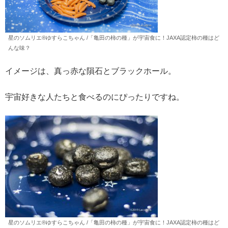
星のソムリエ®︎ゆすらこちゃん /「亀田の柿の種」が宇宙食に！JAXA認定柿の種はど
んな味？
イメージは、真っ赤な隕石とブラックホール。
宇宙好きな人たちと食べるのにぴったりですね。
星のソムリエ®︎ゆすらこちゃん /「亀田の柿の種」が宇宙食に！JAXA認定柿の種はど