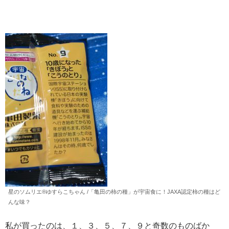
星のソムリエ®︎ゆすらこちゃん /「亀田の柿の種」が宇宙食に！JAXA認定柿の種はど
んな味？
私が買ったのは、１、３、５、７、９と奇数のものばか