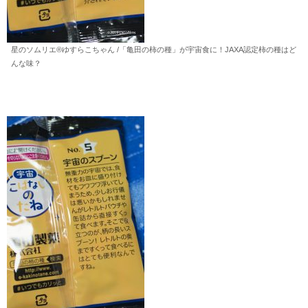
星のソムリエ®︎ゆすらこちゃん /「亀田の柿の種」が宇宙食に！JAXA認定柿の種はど
んな味？