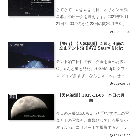
て誰も使い方が...
さてさて、いよいよ明日「オリオン座流
星群」のピークを迎えます。2021年10月
21日22:00ごろから23日の間2021年8月の
ペルセウス座流星群は、ピークの次の日
2021.10.20
に流星がやたらと流れたという事態が起
【登山】【天体観測】２歳と４歳の
きました。オリオン座流星群もピークと
SIGMA dp
立山テント泊 DAY2 Starry Night
言わ...
テント泊二日目の夜、夕食を食べた後に
Cちゃんと星を見た。SIGMA dp0 クワト
ロ ノイズ多すぎ。なんじゃこれ。せっか
く星が出たので、SQMでの計測と写真撮
2019.08.04
影した。SQMで空の暗さを測定。立山の
【天体観測】2019-11-03 本日の月
雷鳥沢野営場は、くぼ地というか、山の
天文
面
御釜の中...
今日の月齢は6.0ちょっと飛びすぎ上の写
真も下の写真も、白飛びしている場所が
違うよね。コリメートで撮影すると、こ
うやってレンズとレンズを付け合わせて
2019.11.03