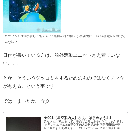
星のソムリエ®︎ゆすらこちゃん /「亀田の柿の種」が宇宙食に！JAXA認定柿の種はど
んな味？
日付が書いている方は、船外活動ユニットさえ着ていな
い。。。
とか、そういうツッコミをするためのものではなくオマケ
がもえる。という事です。
では、まったねー☆彡
★001【星空案内人】さあ、はじめよう1-1
みなさん、初めまして。星のソムリエ®︎ゆすらこちゃんです。
(※星のソムリエ®︎は星空案内人資格認定制度運営機構が管
理・運用する商標です。このコンテンツの企画・運営に星空