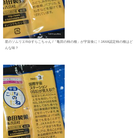
星のソムリエ®︎ゆすらこちゃん /「亀田の柿の種」が宇宙食に！JAXA認定柿の種はど
んな味？