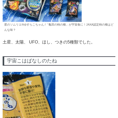
星のソムリエ®︎ゆすらこちゃん /「亀田の柿の種」が宇宙食に！JAXA認定柿の種はど
んな味？
土星、太陽、 UFO、ほし、つきの5種類でした。
宇宙こはばなしのたね