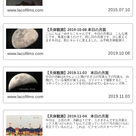
案内人資格認定制度運営機構が関わったものではありませ
ん。)宇宙を見て、感じて、楽しもう私は、星を見るのが好き
です。夜という闇やみの中に、星という光るものが無数むす
2015.07.10
www.lacofilms.com
うにあってそれらを線で結ぶと、星座になります。レジャー
シートを敷しいて...
【天体観測】2019-10-08 本日の月面
こんにちは！ゆすらこちゃんです。今日の月面は、こんな感
じです。角度が違うだけで、同じ日の月面です。少し変えて
ます今日は、割とキレイに見えました。お手軽天体観測スタ
イルわたしは、2007年ごろから天体観測をしています。頑張
っている時期もありましたが、最近はもっぱら楽な方へ楽な
方へとおサボり系の天体観測スタイルです。とはいえ、天気
2019.10.08
www.lacofilms.com
が悪くなりがちな北陸では手際の良さも重要。あっという間
に雲に隠れて見えな...
【天体観測】2019-11-03 本日の月面
今日の月齢は6.0ちょっと飛びすぎ上の写真も下の写真も、白
飛びしている場所が違うよね。コリメートで撮影すると、こ
うやってレンズとレンズを付け合わせているからレンズ同士
の反射などもあるわけよ。迷光に関して対策していないか
ら。撮影すると、こんなだけど、自分の目でアイピースを除
く眼視観測では、ずっとずっと綺麗だよ。明日はいよいよ、
2019.11.03
www.lacofilms.com
上弦の月ですね。観望会で役に立つんです接眼部をルミライ
トで照らすとこんな感...
【天体観測】2019-11-04 本日の月面
今日は、上弦の月 月齢は７だす。うさぎさんですか月面エ
ックス見つけられた？なんで上弦っていうの？弓の弦(ツル)に
見立てているんだよ。これは、ビクセンのスターパーティっ
ていうメモ帳に書きました。川合さんがマナスル山荘で買っ
たというお土産だよ。（ありがとう川合さん！）月が、西に