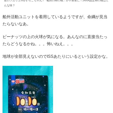
星のソムリエ®︎ゆすらこちゃん /「亀田の柿の種」が宇宙食に！JAXA認定柿の種はど
んな味？
船外活動ユニットを着用しているようですが、命綱が見当
たらないなあ。
ピーナッツの上の火球が気になる。あんなのに直接当たっ
たらどうなるかね。。。怖いねえ。。。
地球が全部見えないのでISSあたりにいるという設定かな。