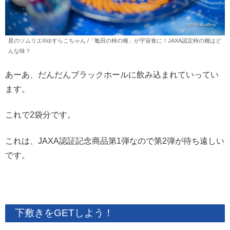
星のソムリエ®︎ゆすらこちゃん /「亀田の柿の種」が宇宙食に！JAXA認定柿の種はど
んな味？
あーあ、だんだんブラックホールに飲み込まれていってい
ます。
これで2袋分です。
これは、JAXA認証記念商品第1弾なので第2弾が待ち遠しい
です。
下敷きをGETしよう！