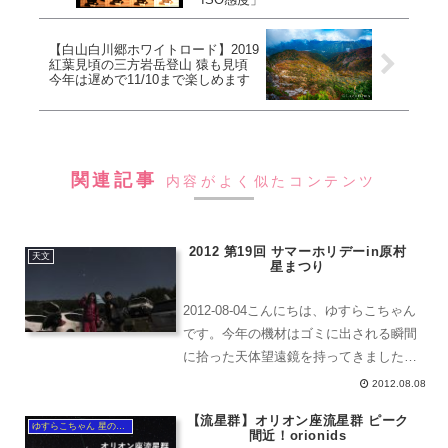
【白山白川郷ホワイトロード】2019
紅葉見頃の三方岩岳登山 猿も見頃
今年は遅めで11/10まで楽しめます
関連記事
内容がよく似たコンテンツ
2012 第19回 サマーホリデーin原村
天文
星まつり
2012-08-04こんにちは、ゆすらこちゃん
です。今年の機材はゴミに出される瞬間
に拾った天体望遠鏡を持ってきました。
ごとうしまづのコラボ品？みたいで、石
2012.08.08
川県内の学校にはよく見かけると言った
【流星群】オリオン座流星群 ピーク
タイプのものです。理科教育に力を入れ
ゆすらこちゃん 星のソムリエ®︎
間近！orionids