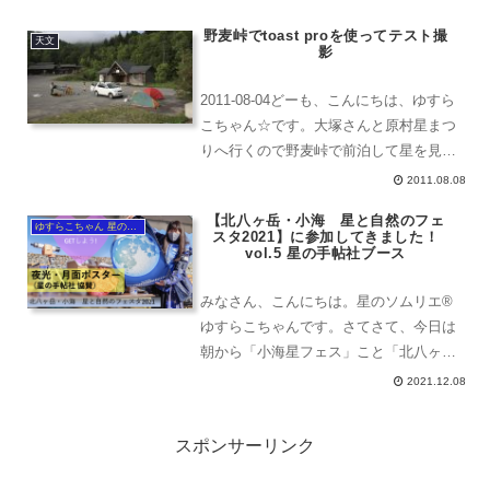
いるからレンズ同士の反射などもあるわ
野麦峠でtoast proを使ってテスト撮
けよ。迷光に関して対策していないか
天文
影
ら。撮影すると、こんな...
2011-08-04どーも、こんにちは、ゆすら
こちゃん☆です。大塚さんと原村星まつ
りへ行くので野麦峠で前泊して星を見よ
うということになり銀塩の師匠M氏とデ
2011.08.08
ジタル写真の師匠濱谷輝夫（はまたに て
【北八ヶ岳・小海 星と自然のフェ
るお）氏から、託されたものがありまし
ゆすらこちゃん 星のソムリエ®︎
スタ2021】に参加してきました！
た。それはt...
vol.5 星の手帖社ブース
みなさん、こんにちは。星のソムリエ®️
ゆすらこちゃんです。さてさて、今日は
朝から「小海星フェス」こと「北八ヶ
岳・小海 星と自然のフェスタ2021」に
2021.12.08
星の手帖社ブースとして大沼さんとACO
ちゃんと搬入・出店・片付けなどで大忙
スポンサーリンク
しです。初日は太田...