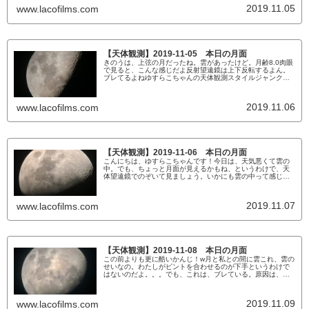
傾いているのを見てね。直線部分が、弦の部分だね。西に沈
2019.11.05
www.lacofilms.com
む時、弦の部分が上になるでしょう？だから上弦っていう。
簡単だね！ゆすらこ...
【天体観測】2019-11-05 本日の月面
きのうは、上弦の月だったね。雲があったけど。月齢8.0肉眼
で見ると、こんな感じだよ反射望遠鏡は上下反転するよん。
ブレてるよねゆすらこちゃんの天体観測スタイルジャンクな
天体望遠鏡でジャンクに天体観測をしています。大塚さんか
らもらった30年以上前の古スコは、2007年から愛用している
10cm反射二ュートン式アイピースもジャンク MEAD25mm
2019.11.06
www.lacofilms.com
500yen（大塚さんからプレゼント）ヘヤトリ(部屋から...
【天体観測】2019-11-06 本日の月面
こんにちは、ゆすらこちゃんです！今日は、天気悪くて雲の
中。でも、ちょっと月面が見えるかもね、というわけで、天
体望遠鏡でのぞいて見ましょう。いかにも雲の中って感じだ
ね！（ピントがあってないというわけではないんだ
よ。。。）スッキリした空で月を見たいものです。部屋から
見れるくらいだから、低い位置にあるんだー。ゆすらこちゃ
2019.11.07
www.lacofilms.com
んの天体観測スタイルジャンクな天体望遠鏡でジャンクに天
体観測をしています。大塚さんか...
【天体観測】2019-11-08 本日の月面
この前よりも更に酷いかんじ！w月と私との間に雲これ、雲の
せいなの。わたしがピントを合わせるのが下手というわけで
はないのだよ。。。でも、これは、ブレている。原因は、フ
レキシブルハンドルによる揺れだろう。今日は、このレベル
が限界だ。ゆすらこちゃんの天体観測スタイルジャンクな天
体望遠鏡でジャンクに天体観測をしています。大塚さんから
2019.11.09
www.lacofilms.com
もらった30年以上前の古スコは、2007年から愛用している