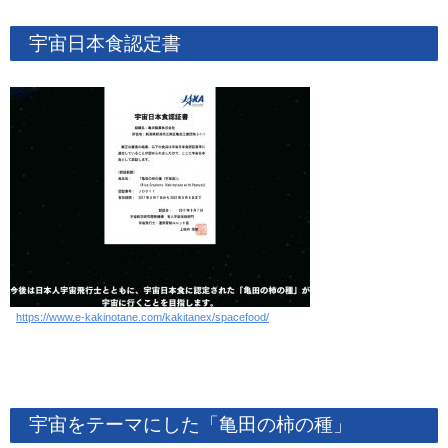
宇宙日本食認定書
https://www.e-kakinotane.com/kakitanex/spacefood/
宇宙をテーマにした「亀田の柿の種」