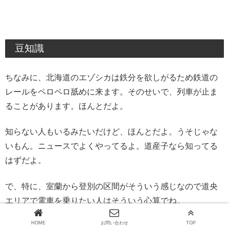
豆知識
ちなみに、北海道のエゾシカは鉄分を欲しがるため鉄道の
レールをペロペロ舐めに来ます。そのせいで、列車が止ま
ることがあります。ほんとだよ。
知らない人もいるみたいだけど、ほんとだよ。うそじゃな
いもん。ニュースでよくやってるよ。道産子なら知ってる
はずだよ。
で、特に、室蘭から登別の区間がそういう感じなので道央
エリアで電車を乗りたい人はそういう心算でね。
HOME
お問い合わせ
TOP
よろしいか？(京都の言葉を意識)