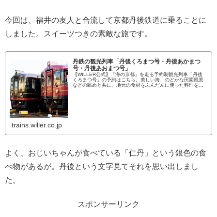
今回は、福井の友人と合流して京都丹後鉄道に乗ることに
しました。スイーツつきの素敵な旅です。
丹鉄の観光列車「丹後くろまつ号・丹後あかまつ
号・丹後あおまつ号」
【WILLER公式】「海の京都」を走る予約制観光列車「丹後
くろまつ号」の予約はこちら。美しい海、のどかな田園風景
などの眺めと共に、地元の食材をふんだんに使った料理を味
わえます。「丹後あかまつ号」「丹後あおまつ号」もぜひご
利用ください。
trains.willer.co.jp
よく、おじいちゃんが食べている「仁丹」という銀色の食
べ物があるが。丹後という文字見てそれを思い出しまし
た。
スポンサーリンク