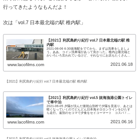
行ってきたようなもんだよ！
次は「vol.7 日本最北端の駅 稚内駅」
【2021】利尻島釣り紀行 vol.7 日本最北端の駅 稚
内駅
2021-06-06 6:30抜海駅をでてから、まずは洗車をしましょ
う。ああ、コイン洗車場があって良かった。稚内は最北端と
かいろいろ言われているけど、それなりにお店もたくさんあ
って結構大きな街です。大学もあるしね。朝もしっかり食べ
たら、稚内駅へ移動。日本最北端の駅 稚内駅2019年でも、
2021.06.18
www.lacofilms.com
撮影したなあ。興味のある方はこちらをご覧ください。↓日本
最北端の駅 稚内駅日本最北端の駅 稚内駅ここから抜海ま
で...
【2021】利尻島釣り紀行 vol.7 日本最北端の駅 稚内駅
【2021】利尻島釣り紀行 vol.5 抜海漁港公園トイレ
で車中泊
2021-06-05 夕陽が沈んだ後初山別村で夕陽を見送り、あとは
暗くなっていくのでどんどん日本海オロロンラインをひたす
ら走行。遠別のセコマで夕食をセイコーマート コスパ！た
っぷり野菜サラダ110円このサラダ、110円なんだけど。安く
ない？結構ボリューム満点です。大根、キャベツ、人参、コ
2021.06.16
www.lacofilms.com
ーン、レタスにドレッシングがついてきます。ここでも、豚
串を買って食べた。豚肉大好きだなあ。さて、もうちょっと
移動...
【2021】利尻島釣り紀行 vol.5 抜海漁港公園トイレで車中泊