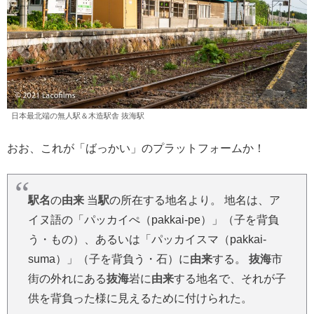
日本最北端の無人駅＆木造駅舎 抜海駅
おお、これが「ばっかい」のプラットフォームか！
駅名
の
由来
当
駅
の所在する地名より。 地名は、ア
イヌ語の「パッカイぺ（pakkai-pe）」（子を背負
う・もの）、あるいは「パッカイスマ（pakkai-
suma）」（子を背負う・石）に
由来
する。
抜海
市
街の外れにある
抜海
岩に
由来
する地名で、それが子
供を背負った様に見えるために付けられた。