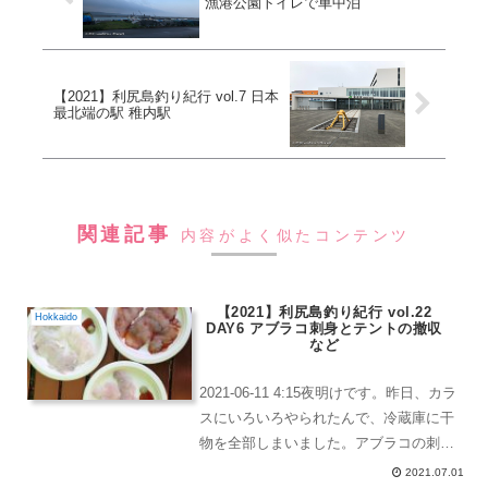
漁港公園トイレで車中泊
【2021】利尻島釣り紀行 vol.7 日本
最北端の駅 稚内駅
関連記事
内容がよく似たコンテンツ
【2021】利尻島釣り紀行 vol.22
Hokkaido
DAY6 アブラコ刺身とテントの撤収
など
2021-06-11 4:15夜明けです。昨日、カラ
スにいろいろやられたんで、冷蔵庫に干
物を全部しまいました。アブラコの刺
身、いつ釣ったやつだったかな。アブラ
2021.07.01