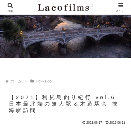
検索
メニュー
ホーム
Hokkaido
【2021】利尻島釣り紀行 vol.6
日本最北端の無人駅＆木造駅舎 抜
海駅訪問
2021.06.17
2022.06.11