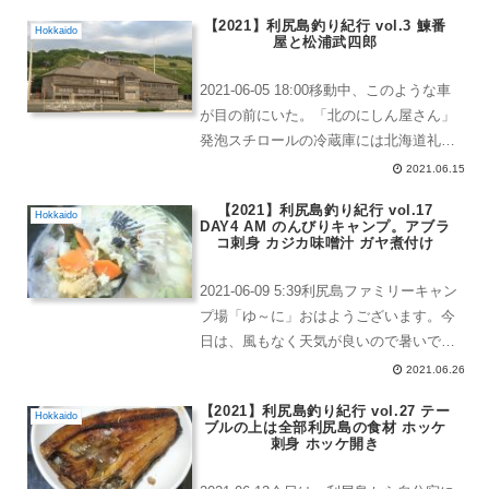
コの刺身柵状にして、ピチッとシートで
【2021】利尻島釣り紀行 vol.3 鰊番
寝かせたものです。奥にあるのがクロガ
Hokkaido
屋と松浦武四郎
シラカレイ...
2021-06-05 18:00移動中、このような車
が目の前にいた。「北のにしん屋さん」
発泡スチロールの冷蔵庫には北海道礼文
島産と書いてある。私たち、これからそ
2021.06.15
の隣の島へ行くんです。って感じ。留萌
【2021】利尻島釣り紀行 vol.17
市はハートなんだよ。留萌市というの
Hokkaido
DAY4 AM のんびりキャンプ。アブラ
は、北海道...
コ刺身 カジカ味噌汁 ガヤ煮付け
2021-06-09 5:39利尻島ファミリーキャン
プ場「ゆ～に」おはようございます。今
日は、風もなく天気が良いので暑いで
す。利尻島で釣った魚を干しているとこ
2021.06.26
ろ干物を確認、いい感じ♪釣具を洗った
【2021】利尻島釣り紀行 vol.27 テー
り、車の中を少し整理したり。7:30ごろ
Hokkaido
ブルの上は全部利尻島の食材 ホッケ
に朝食...
刺身 ホッケ開き