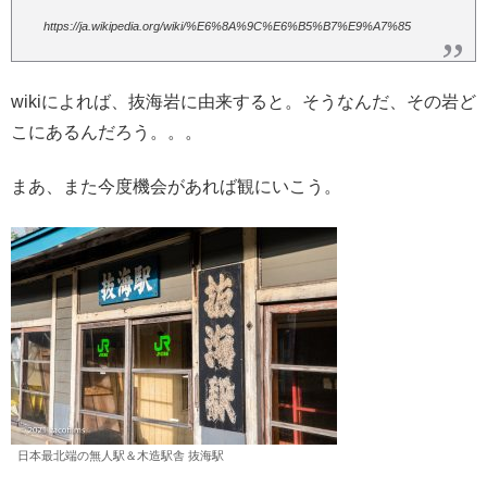
https://ja.wikipedia.org/wiki/%E6%8A%9C%E6%B5%B7%E9%A7%85
wikiによれば、抜海岩に由来すると。そうなんだ、その岩ど
こにあるんだろう。。。
まあ、また今度機会があれば観にいこう。
日本最北端の無人駅＆木造駅舎 抜海駅