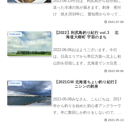
2021-06-13今日は、利尻島から自分宛に
送った冷凍の魚が届きます。刺身 煮付
け 焼き2019年に、愛知県からやってく
るチーム入れ食いのうちの一人が、クロ
2021.07.09
ネコヤマトで冷凍してもらうというやり
【2022】利尻島釣り紀行 vol.3 北
方を教えてくれたおかげで、戻ってきて
Hokkaido
海道大樹町 宇宙のまち
から食べる...
2022-06-06おはようございます。今日
は、日高エリアから帯広方面へ北上し初
山別を目指します。北海道でシカ注意は
当たり前。去年とは違うルートで、行っ
2022.06.06
たことないとか寄ったことないというと
【2021GW 北海道ちょい釣り紀行】
ころを通ります。帯広へ行く前に、大樹
Hokkaido
ニシンの刺身
町の道の駅により...
2021-05-08みなさん、こんにちは。2017
年から釣りを始めた初心者アングラーで
す。年に数回しか釣りをしないので、初
心者ですね。今回も、北海道へちょっと
2021.05.13
用があったので地元の同級生とその友人