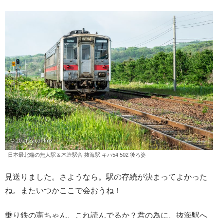
日本最北端の無人駅＆木造駅舎 抜海駅 キハ54 502 後ろ姿
見送りました。さようなら。駅の存続が決まってよかった
ね。またいつかここで会おうね！
乗り鉄の憲ちゃん、これ読んでるか？君の為に、抜海駅へ