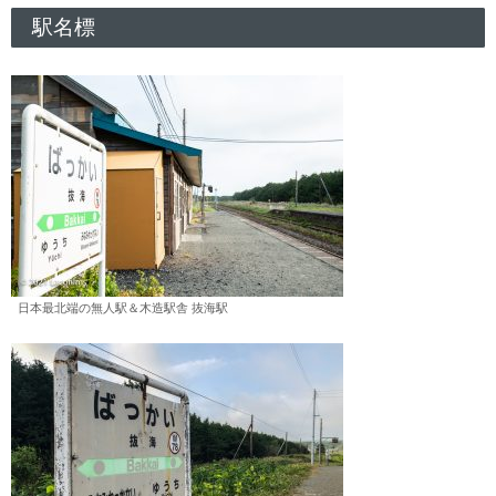
駅名標
日本最北端の無人駅＆木造駅舎 抜海駅