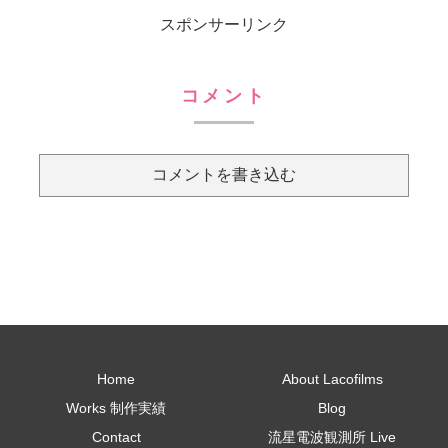
らと釣りを楽しみました。まずは、北海
スポンサーリンク
道の伊達漁...
コメント
コメントを書き込む
Home
About Lacofilms
Works 制作実績
Blog
Contact
流星電波観測所 Live