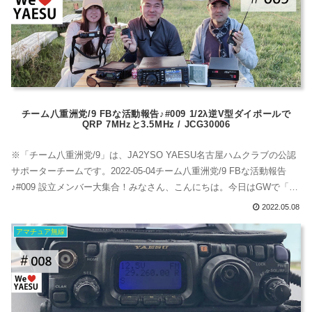
チーム八重洲党/9 FBな活動報告♪#009 1/2λ逆V型ダイポールで
QRP 7MHzと3.5MHz / JCG30006
※「チーム八重洲党/9」は、JA2YSO YAESU名古屋ハムクラブの公認
サポーターチームです。2022-05-04チーム八重洲党/9 FBな活動報告
♪#009 設立メンバー大集合！みなさん、こんにちは。今日はGWで「み
どりの日」です。各党員はGW中にCMや用事でなかなか集まれず、こ
2022.05.08
の日がみんなの都合の良い日でした。実は3人で合同運用をするのっ
アマチュア無線
て、初めてです。（忘年会はしたよ！）明日のこどもの日の...