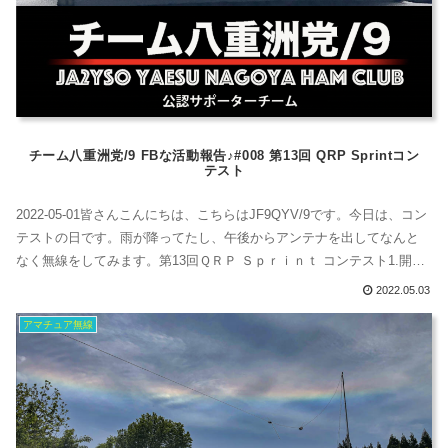
チーム八重洲党/9 FBな活動報告♪#008 第13回 QRP Sprintコン
テスト
2022-05-01皆さんこんにちは、こちらはJF9QYV/9です。今日は、コン
テストの日です。雨が降ってたし、午後からアンテナを出してなんと
なく無線をしてみます。第13回ＱＲＰ Ｓｐｒｉｎｔ コンテスト1.開催
日時 2022年 5月1日(日) 12:00～15:00, 16:00～20:00 ※時間は周波数
2022.05.03
によって異なる。2.主催 きゅうあ～るぴぃ～コミュニティ (JARL神奈
アマチュア無線
川県支部登録クラブ...