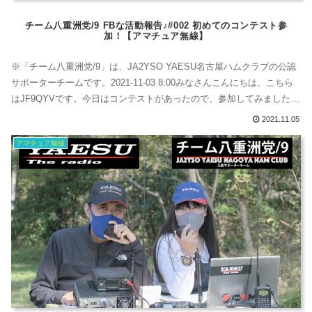
チーム八重洲党/9 FBな活動報告♪#002 初めてのコンテスト参
加！【アマチュア無線】
※「チーム八重洲党/9」は、JA2YSO YAESU名古屋ハムクラブの公認
サポーターチームです。2021-11-03 8:00みなさんこんにちは、こちら
はJF9QYVです。今日はコンテストがあったので、参加してみました。
JARL北陸地方本部主催のコンテストJA9コンテスト HF 2021 電話部門
2021.11.05
に挑戦！JA9コンテストHF 2021電話部門 2021年11月 2日 21：00～ 3
アマチュア無線
日 12：00...