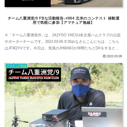
チーム八重洲党/9 FBな活動報告♪#004 北米のコンテスト 移動運
用で気軽に参加【アマチュア無線】
※「チーム八重洲党/9」は、JA2YSO YAESU名古屋ハムクラブの公認
サポーターチームです。2022-03-05 9:30みなさんこんにちは、こちら
はJF9QYVです。今日は、党員のJH9XMJが仲間たちとDXをするとの
ことでいつもの場所へ遊びに来ました。 おーーー、盛んにやってます
2022.03.08
なぁ。車にHF用のモビホが林立してる！（皆さんは北米コンテストの
アマチュア無線
サービス真っ最中です。JF9QYVは遅刻です）さ...