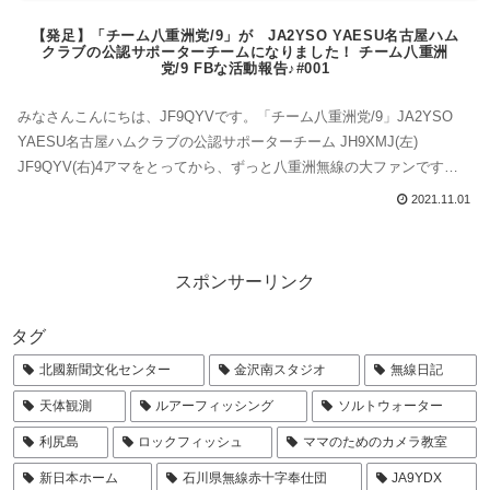
【発足】「チーム八重洲党/9」が JA2YSO YAESU名古屋ハム
クラブの公認サポーターチームになりました！ チーム八重洲
党/9 FBな活動報告♪#001
みなさんこんにちは、JF9QYVです。「チーム八重洲党/9」JA2YSO
YAESU名古屋ハムクラブの公認サポーターチーム JH9XMJ(左)
JF9QYV(右)4アマをとってから、ずっと八重洲無線の大ファンです。
YAESUロゴも無線機も文字も大好き(はぁと)なので自称「八重洲党」
2021.11.01
「YAESU BIGファン」「YAESUっ子」などと名乗っていましたけど、
ついに公認されました！これは大変嬉しいことで...
スポンサーリンク
タグ
北國新聞文化センター
金沢南スタジオ
無線日記
天体観測
ルアーフィッシング
ソルトウォーター
利尻島
ロックフィッシュ
ママのためのカメラ教室
新日本ホーム
石川県無線赤十字奉仕団
JA9YDX