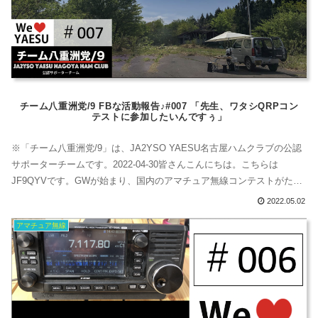
チーム八重洲党/9 FBな活動報告♪#007 「先生、ワタシQRPコン
テストに参加したいんですぅ」
※「チーム八重洲党/9」は、JA2YSO YAESU名古屋ハムクラブの公認
サポーターチームです。2022-04-30皆さんこんにちは。こちらは
JF9QYVです。GWが始まり、国内のアマチュア無線コンテストがたく
さん開催されています。その中で、気になっているコンテストがあり
2022.05.02
ます。先日、顧問に「QRPコンテストに出たいのです」と、相談して
アマチュア無線
みたところ。顧問「その日、天気予報雨だからダイポールは張れない
よ...