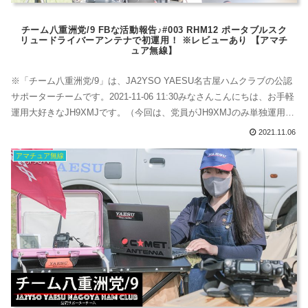
チーム八重洲党/9 FBな活動報告♪#003 RHM12 ポータブルスク
リュードライバーアンテナで初運用！ ※レビューあり 【アマチ
ュア無線】
※「チーム八重洲党/9」は、JA2YSO YAESU名古屋ハムクラブの公認
サポーターチームです。2021-11-06 11:30みなさんこんにちは、お手軽
運用大好きなJH9XMJです。（今回は、党員がJH9XMJのみ単独運用で
す）今日は天気もよいので近くの河川敷でHF運用をしてきました
2021.11.06
よ〜！第一電波工業から新発売のアンテナ RHM XIIレビュー！先日、
アマチュア無線
第一電波工業から新発売されたRHM12ポータ...