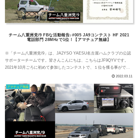
チーム八重洲党/9 FBな活動報告♪#005 JA9コンテスト HF 2021
電話部門 28MHzで1位！【アマチュア無線】
※「チーム八重洲党/9」は、JA2YSO YAESU名古屋ハムクラブの公認
サポーターチームです。皆さんこんにちは、こちらはJF9QYVです。
2021年10月ごろに初めて参加したコンテストで、１位を獲る事ができ
ましたぁ⭐️いろんな方にサポートされてこういった結果を残す事ができ
2022.03.11
てとても嬉しいです。またサービス局をしてくださった皆さんにもこ
アマチュア無線
の場を借りてお礼申し上げます。皆様、どうもありがとうございま
す！...