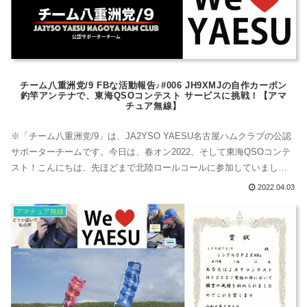
チーム八重洲党/9 FBな活動報告♪#006 JH9XMJの自作カーボン
釣竿アンテナで、東海QSOコンテスト サービスに挑戦！【アマ
チュア無線】
※「チーム八重洲党/9」は、JA2YSO YAESU名古屋ハムクラブの公認
サポーターチームです。今日は、春オン2022、そして東海QSOコンテ
スト！こんにちは、先ほどまで北陸ロールコールに参加していまし
た、いしかわLA313です。フリラの方の記事はこちらです。ログの記録
2022.04.03
用に書いたものです↓↓↓いしかわLA313無線日記 #004【春オン2022】
アマチュア無線
春の一斉オンエアディ2022 北陸ロールコール ※ロ...