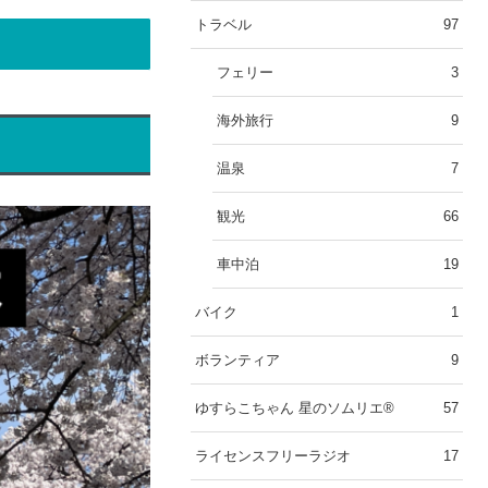
トラベル
97
フェリー
3
海外旅行
9
温泉
7
観光
66
車中泊
19
バイク
1
ボランティア
9
ゆすらこちゃん 星のソムリエ®︎
57
ライセンスフリーラジオ
17