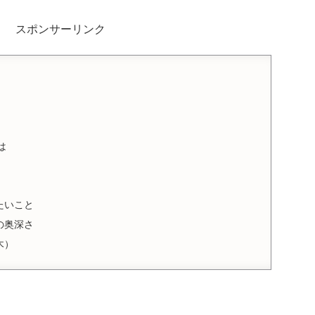
スポンサーリンク
は
たいこと
の奥深さ
木）