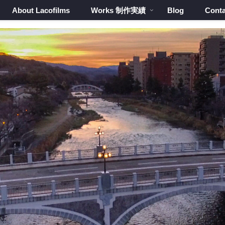
About Lacofilms
Works 制作実績
Blog
Conta