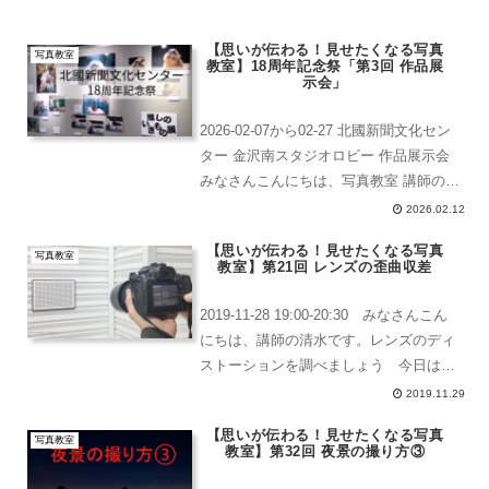
【思いが伝わる！見せたくなる写真
写真教室
教室】18周年記念祭「第3回 作品展
示会」
2026-02-07から02-27 北國新聞文化セン
ター 金沢南スタジオロビー 作品展示会
みなさんこんにちは、写真教室 講師の清
水 梅子ゆすらこです。北國新聞文化セン
2026.02.12
ター18周年記念祭「第3回 作品展示会」
【思いが伝わる！見せたくなる写真
写真教室 講師: 清水 梅子今年も...
写真教室
教室】第21回 レンズの歪曲収差
2019-11-28 19:00-20:30 みなさんこん
にちは、講師の清水です。レンズのディ
ストーションを調べましょう 今日は、
「構図」の内容に入る前に受講生の皆さ
2019.11.29
んが使用しているレンズのディストーシ
【思いが伝わる！見せたくなる写真
ョンがどう言ったタイプなのかを調べる
写真教室
教室】第32回 夜景の撮り方③
た...