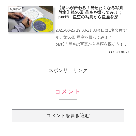
今日もレッスンが始まりました。最初に
【思いが伝わる！見せたくなる写真
習うべき、、、、とは...
写真教室
教室】第56回 星空を撮ってみよう
part5「星空の写真から星座を探そ
う！」
2021-08-26 19:30-21:00今日は1名欠席で
す。第56回 星空を撮ってみよう
part5「星空の写真から星座を探そう！」
アルコールで手指消毒＆検温ドアノブ周
2021.08.27
辺や電気スイッチなどはアルコール消毒
を行なっています。検温後も体温計や...
スポンサーリンク
コメント
コメントを書き込む