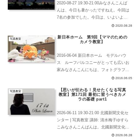
2020-08-27 19:30-21:00みなさんこんば
んは、今日も暑かったですねえ。今回は
7名の参加でした。今日は、いよいよ夜
景の撮り方の最終段階というところにき
2020.08.28
ましたので、①からおさらいをしましょ
新日本ホーム 第9回【ママのための
う。夜景の撮り方① 準備が大切・撮影
写真教室
カメラ教室】
す...
2016-06-04 新日本ホーム モデルハウ
ス ルーフバルコニーがとっても広いお
家みなさんこんにちは、フォトグラファ
ーの清水です。新日本ホーム ✖️ はっ
2016.06.05
ぴーママ コラボ企画この教室は、プロ
【思いが伝わる！見せたくなる写真
のフォトグラファーががママさん達に写
写真教室
教室】第171回 最初に習うべきカメ
真撮影のコツ...
ラの基礎 part1
2026-06-11 19:30-21:00 北國新聞文化セ
ンター | 写真教室 講師: 清水梅子ゆすら
こみなさんこんばんは。北國新聞文化セ
ンター | 写真教室 講師: 清水梅子さて、
2026.06.28