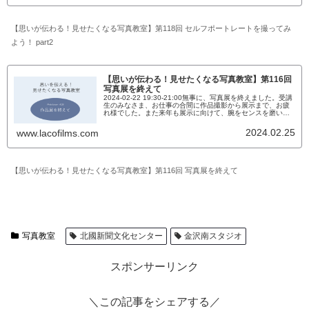
た受講生たち。そんな彼らにとって難しい部分とはなんで
し...
【思いが伝わる！見せたくなる写真教室】第118回 セルフポートレートを撮ってみ
よう！ part2
【思いが伝わる！見せたくなる写真教室】第116回
写真展を終えて
2024-02-22 19:30-21:00無事に、写真展を終えました。受講
生のみなさま、お仕事の合間に作品撮影から展示まで、お疲
れ様でした。また来年も展示に向けて、腕をセンスを磨いて
いきましょう。さて、写真展を終えて、もう一度受講生たち
に作品を発表してもらいましょう。というのも、展示で一杯
2024.02.25
www.lacofilms.com
一杯になり、撮影者である受講生から直接発表をしていない
のです。展示した写真のエピソード、この写真になった裏
話...
【思いが伝わる！見せたくなる写真教室】第116回 写真展を終えて
写真教室
北國新聞文化センター
金沢南スタジオ
スポンサーリンク
＼この記事をシェアする／