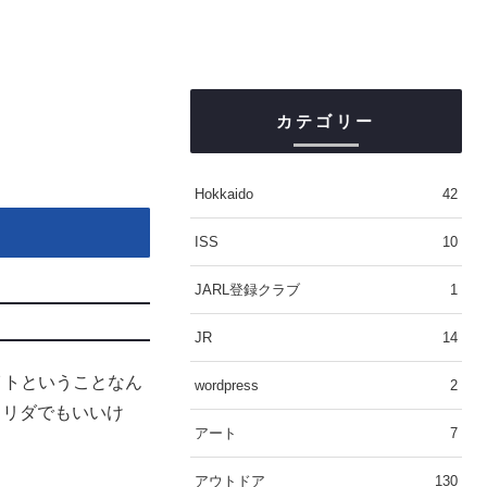
カテゴリー
Hokkaido
42
ISS
10
JARL登録クラブ
1
JR
14
イトということなん
wordpress
2
ロリダでもいいけ
アート
7
アウトドア
130