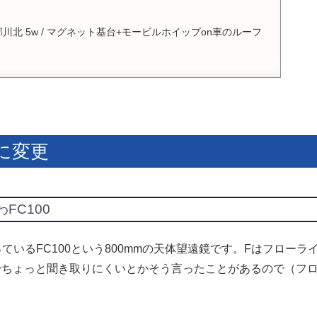
川北 5w / マグネット基台+モービルホイップon車のルーフ
3に変更
FC100
ているFC100という800mmの天体望遠鏡です。Fはフローラ
でちょっと聞き取りにくいとかそう言ったことがあるので（フ