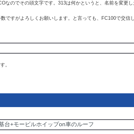
COなのでその頭文字です。313は何かというと、名前を変更
手数ですがよろしくお願いします。と言っても、FC100で交信し
ます。
ット基台+モービルホイップon車のルーフ