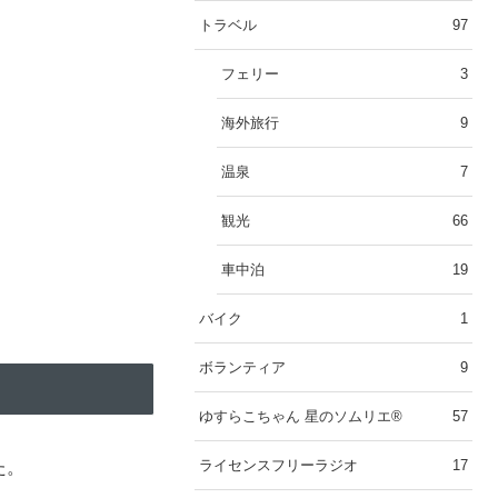
トラベル
97
フェリー
3
海外旅行
9
温泉
7
観光
66
車中泊
19
バイク
1
ボランティア
9
ゆすらこちゃん 星のソムリエ®︎
57
ライセンスフリーラジオ
17
た。