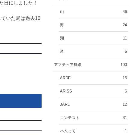
した日にしました！
山
46
ていた局は過去10
海
24
湖
11
滝
6
アマチュア無線
100
ARDF
16
ARISS
6
JARL
12
コンテスト
31
ハムって
1