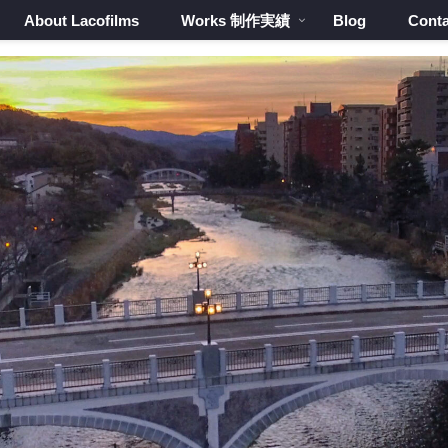
About Lacofilms
Works 制作実績
Blog
Conta