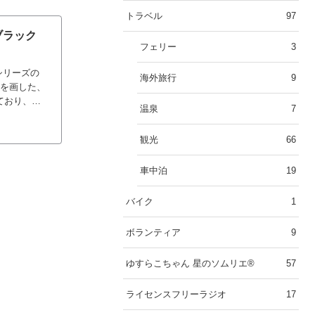
トラベル
97
 ブラック
フェリー
3
シリーズの
海外旅行
9
一線を画した、
ており、よ
温泉
7
観光
66
車中泊
19
バイク
1
ボランティア
9
ゆすらこちゃん 星のソムリエ®︎
57
ライセンスフリーラジオ
17