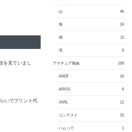
山
46
海
24
湖
11
滝
6
段を見ていまし
アマチュア無線
100
ARDF
16
ARISS
6
くらいでプリント代
JARL
12
コンテスト
31
ハムって
1