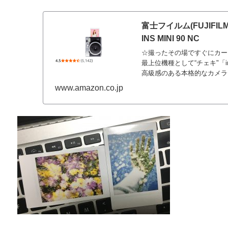
富士フイルム(FUJIFIL
INS MINI 90 NC
☆撮ったその場ですぐにカードサ
最上位機種として“チェキ"「in
高級感のある本格的なカメラ
り本格的な写真撮影をお楽しみ
www.amazon.co.jp