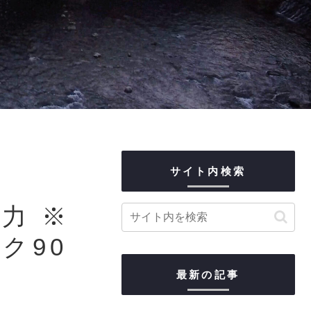
サイト内検索
力 ※
ック90
最新の記事