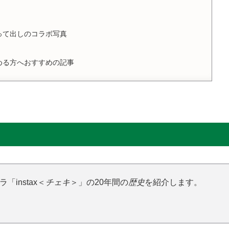
って出しのコラボ写真
める方へおすすめの記事
instax＜
チェキ
＞」の20年間の
歴史
を紹介します。