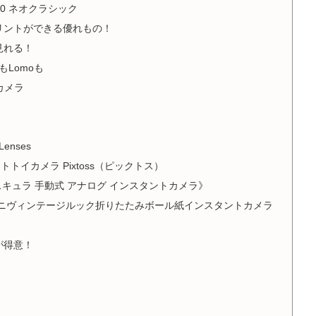
 90 ネオクラシック
リントができる優れもの！
見れる！
もLomoも
るカメラ
 Lenses
トトイカメラ Pixtoss（ピックトス）
 60s《エスキュラ 手動式 アナログ インスタントカメラ》
Instax ミニヴィンテージルック折りたたみボール紙インスタントカメラ
ス
が得意！