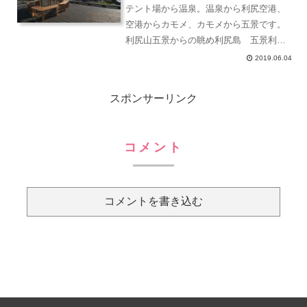
テント場から温泉。温泉から利尻空港、
空港からカモメ、カモメから五景です。
利尻山五景からの眺め利尻島 五景利尻
山 五景よりこの角度からの利尻山もか
2019.06.04
っこいいですね。いい感じにとんがって
て、えぐれているし左側に飛び出ている
スポンサーリンク
岩もある。この岩なんだろ...
コメント
コメントを書き込む