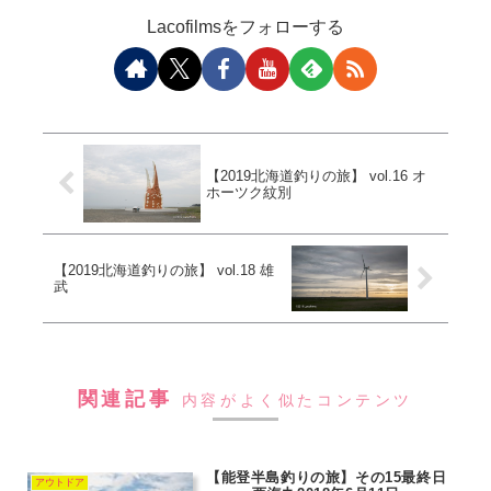
Lacofilmsをフォローする
【2019北海道釣りの旅】 vol.16 オ
ホーツク紋別
【2019北海道釣りの旅】 vol.18 雄
武
関連記事
内容がよく似たコンテンツ
【能登半島釣りの旅】その15最終日
アウトドア