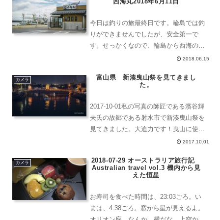
西海丸2018年6月11日
今日は釣りの旅最終日です。輪島では釣
りができませんでしたが、安全第一で
す。せっかくなので、輪島から西海の方
を目指すことにしました。その途中、朝
2018.06.15
の連続ドラマ小説「まれ」の撮影地であ
富山県 新湊曳山祭を見てきまし
る間垣の里も通りました。天気が良けれ
カメラ
た。
ばなあ。ということで素通り...
2017-10-01私の写真の師匠である濱谷輝
夫氏の故郷である射水市で新湊曳山祭を
見てきました。大迫力です！曳山に使わ
れている山車は電線よりも高く、どうや
2017.10.01
って通るの？と疑問に思っていたところ
2018-07-29 オーストラリア旅行記
山車の一番上に、牡牛座のマーク♉️のツ
カメラ
Australian travel vol.3 機内から見
ノ部分のよう...
えた恒星
お寿司を食べた時間は、23:03ごろ。い
まは、4:38ごろ。窓から星が見えるよ。
オリオン座。なんか、横だな。上空から