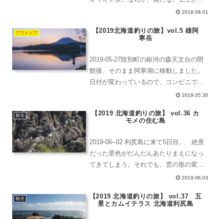
だと、高速で移動しているため星の写真
2018.08.01
が撮れません。もし、ファーウェイのラ
【2019北海道釣りの旅】vol.5 雄阿
イカレンズがついたカメラや、sonyのカ
アウトドア
寒岳
メラだったら...
2019-05-27陸別町の銀河の森天文台の閉
館後、そのまま阿寒湖に移動しました。
日付が変わっているので、コンビニで遊
漁券を買います。2年前と変わらず1500
2019.05.30
円です。車中で仮眠をします。もうすぐ
【2019 北海道釣りの旅】 vol.36 カ
日の出です。地平線からはもう出てる感
観光
モメの住む島
じしますね...
2019-06--02 利尻島に来て5日目。 絶景
だった景色がだんだんあたりまえになっ
てきてしまう。それでも、雲の形の変化
や色々な観光地が設置されていて、観光
2019.06.03
を本気でやらないと周りきれない。今日
【2019 北海道釣りの旅】 vol.37 五
は、初めて訪れたせっかくの利尻島の観
観光
景とカムイテラス 北海道利尻島
光を中心と...