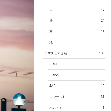
山
46
海
24
湖
11
滝
6
アマチュア無線
100
ARDF
16
ARISS
6
JARL
12
コンテスト
31
ハムって
1