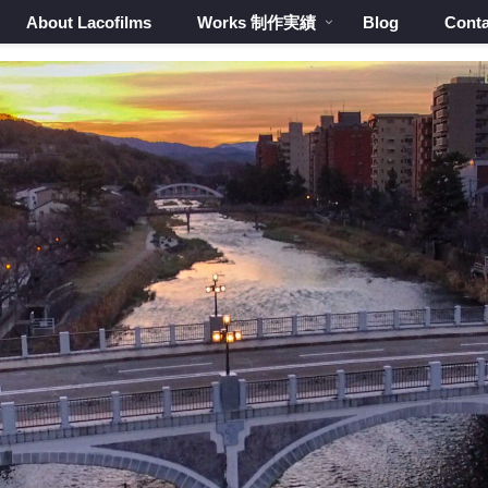
About Lacofilms
Works 制作実績
Blog
Conta