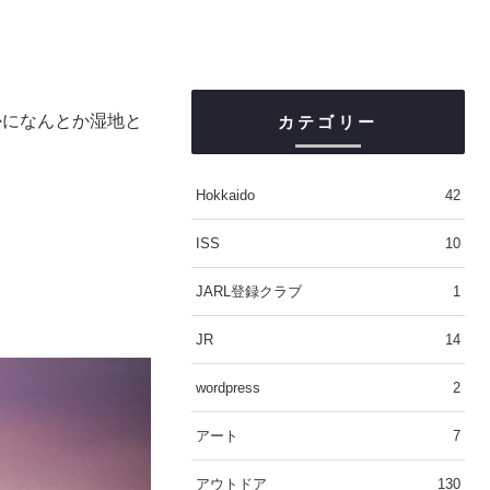
かになんとか湿地と
カテゴリー
Hokkaido
42
ISS
10
JARL登録クラブ
1
JR
14
wordpress
2
アート
7
アウトドア
130