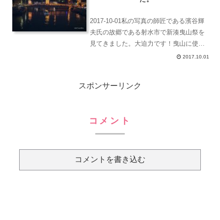
ます。北海...
2017-10-01私の写真の師匠である濱谷輝
夫氏の故郷である射水市で新湊曳山祭を
見てきました。大迫力です！曳山に使わ
れている山車は電線よりも高く、どうや
2017.10.01
って通るの？と疑問に思っていたところ
山車の一番上に、牡牛座のマーク♉️のツ
スポンサーリンク
ノ部分のよう...
コメント
コメントを書き込む