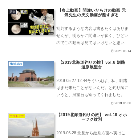
【炎上動画】間違いだらけの動画 元
天文
気先生の天文動画が酷すぎる
批判するような内容は書きたくはありま
せんが、明らかに間違いが多く、ひどい
のでこの動画は見てはいけないと思いま
した。見ることで、相手にお小遣いを
2021.08.14
「チャリーン」「チャリーン」と与えて
【2019北海道釣りの旅】vol.8 釧路
いることになるわけです。こんなダメな
Hokkaido
湿原展望台
動画にお金を与えるのはやめ...
2019-05-27 12:44そういえば、私、釧路
はまだ来たことがないんだ。と釣り師に
いうと、展望台も寄ってくれました。こ
の施設の中に入って、一番上に上がると
2019.05.30
展望台に登れます。有料です。ここが有
【2019北海道釣りの旅】 vol.16 オホ
料展望台展望台といえば、双眼鏡パート
アウトドア
ーツク紋別
2100...
2019-05-28 北見から紋別方面へ実はこ