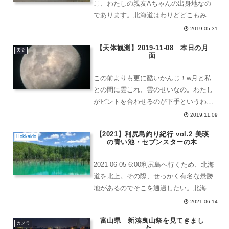
こ、わたしの親友Aちゃんの出身地なの
であります。北海道はわりどどこもみた
ような雰囲気を持っているし、見慣れた
2019.05.31
セコマがあるし道は広いです。ここ、オ
【天体観測】2019-11-08 本日の月
ホーツク海で、流氷が観れる場所として
天文
面
有名よ。オホー...
この前よりも更に酷いかんじ！w月と私
との間に雲これ、雲のせいなの。わたし
がピントを合わせるのが下手というわけ
ではないのだよ。。。でも、これは、ブ
2019.11.09
レている。原因は、フレキシブルハンド
【2021】利尻島釣り紀行 vol.2 美瑛
ルによる揺れだろう。今日は、このレベ
Hokkaido
の青い池・セブンスターの木
ルが限界だ。ゆすらこちゃ...
2021-06-05 6:00利尻島へ行くため、北海
道を北上。その際、せっかく有名な景勝
地があるのでそこを通過したい。北海道
らしい絶景を通りつつ移動していくとい
2021.06.14
うスタイルで。その代わり、ざっと見
富山県 新湊曳山祭を見てきまし
て、写真もちゃっちゃと雑に撮っていき
カメラ
た。