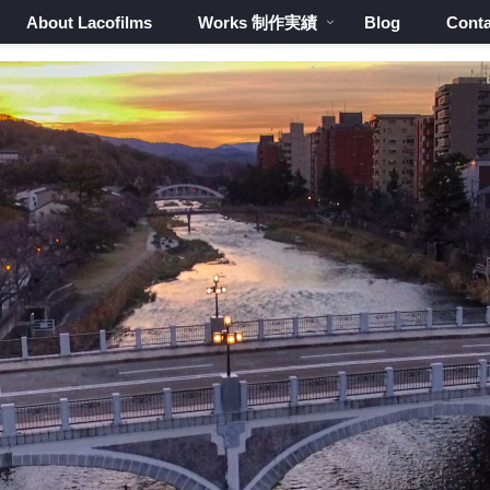
About Lacofilms
Works 制作実績
Blog
Conta