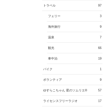
トラベル
97
フェリー
3
海外旅行
9
温泉
7
観光
66
車中泊
19
バイク
1
ボランティア
9
ゆすらこちゃん 星のソムリエ®︎
57
ライセンスフリーラジオ
17