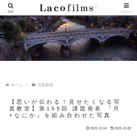
検索
メニュー
ホーム
写真教室
【思いが伝わる！見せたくなる写
真教室】第155回 課題発表 『月
+なにか』を組み合わせた写真
2025.10.14
2025.10.28