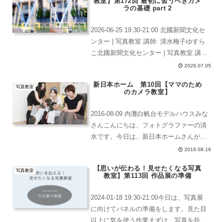
教室】第172回 最初に習うべきカメ
ラの基礎 part 2
2026-06-25 19:30-21:00 北國新聞文化セ
ンター | 写真教室 講師: 清水梅子ゆすら
こ北國新聞文化センター | 写真教室 講
師: 清水梅子ゆすらこ今日は、全員参加
2026.07.05
な上に、新しい体験者の方もいらしてく
新日本ホーム 第10回【ママのため
れました、ようこそ〜★...
写真教室
のカメラ教室】
2016-08-09 内灘白帆台モデルハウスみな
さんこんにちは、フォトグラファーの清
水です。今日は、新日本ホームさんが主
催する、はっぴーママ企画の「ママのた
2016.08.16
めのカメラ教室」です。新日本ホーム
【思いが伝わる！見せたくなる写真
✖️ はっぴーママ コラボ企画新日本ホ
写真教室
教室】第113回 作品展の準備
ームの家づ...
2024-01-18 19:30-21:00今日は、写真展
に向けてパネルの準備をします。見た目
以上に気を使う作業まずは、写真を折っ