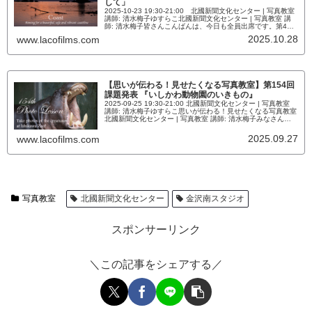
して」
2025-10-23 19:30-21:00 北國新聞文化センター | 写真教室
講師: 清水梅子ゆすらこ北國新聞文化センター | 写真教室 講
師: 清水梅子皆さんこんばんは、今日も全員出席です。第40
回海岸愛護写真コンクールのテーマに沿ったものを撮ってき
2025.10.28
www.lacofilms.com
てくださいという課題を出しました。上手く撮れたら、その
ままコンクールに提出しましょう。プリント代金や送料は自
費ですが、参加費はかかりませんし、自...
【思いが伝わる！見せたくなる写真教室】第154回
課題発表 『いしかわ動物園のいきもの』
2025-09-25 19:30-21:00 北國新聞文化センター | 写真教室
講師: 清水梅子ゆすらこ思いが伝わる！見せたくなる写真教室
北國新聞文化センター | 写真教室 講師: 清水梅子みなさんこ
んにちは、まだまだちょっと蒸し暑い感じの日が続いていま
す。今日は、受講生のための作品発表のテーマを決めてか
2025.09.27
www.lacofilms.com
ら、テスト撮影的なものを撮ってきていただきました。いし
かわ動物園のいきもの思いが伝わる！見...
写真教室
北國新聞文化センター
金沢南スタジオ
スポンサーリンク
＼この記事をシェアする／