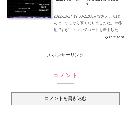
ズ...
う
2022-10-27 19:30-21:00みなさんこんば
んは、すっかり寒くなりましたね。車移
動ですが、トレンチコートを着ました。
本日の講座内容今日の講座内容はこのよ
2022.10.31
うな感じになっています。1.サブ課題の
提案前回に引き続き、サブ課題を紹介
スポンサーリンク
し...
コメント
コメントを書き込む