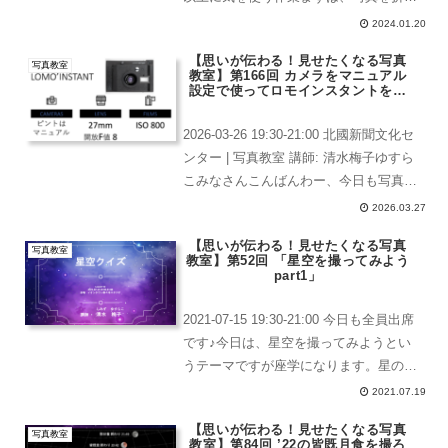
たり、指紋をつけたりしないように慎重
2024.01.20
に。そして、写真の裏側からマスキング
【思いが伝わる！見せたくなる写真
テープを貼っておきます。その上に、フ
写真教室
教室】第166回 カメラをマニュアル
ォ...
設定で使ってロモインスタントを理
解する
2026-03-26 19:30-21:00 北國新聞文化セ
ンター | 写真教室 講師: 清水梅子ゆすら
こみなさんこんばんわー、今日も写真教
室の日がやってまいりました。前回の体
2026.03.27
験から、教室へ通ってくださることにな
【思いが伝わる！見せたくなる写真
った新しい仲間が増えました！...
写真教室
教室】第52回 「星空を撮ってみよう
part1」
2021-07-15 19:30-21:00 今日も全員出席
です♪今日は、星空を撮ってみようとい
うテーマですが座学になります。星のこ
とがなんだかよくわからないのに写真撮
2021.07.19
っても意味がないと思うからです。そこ
【思いが伝わる！見せたくなる写真
で、今日はクイズをします。星空クイ
写真教室
教室】第84回 ’22の皆既月食を撮ろ