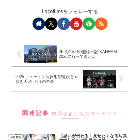
Lacofilmsをフォローする
JF9QYV/9の無線日記 KANHAM
2025に行ってきたよ！
2025 ニュートン式反射望遠鏡とや
おき氏5年ぶりの再会
関連記事
内容がよく似たコンテンツ
【思いが伝わる！見せたくなる写真
写真教室