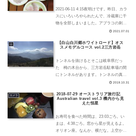
2021-06-11 4:15夜明けです。昨日、カラ
スにいろいろやられたんで、冷蔵庫に干
物を全部しまいました。アブラコの刺
身、いつ釣ったやつだったかな。アブラ
2021.07.01
コの刺身柵状にして、ピチッとシートで
【白山白川郷ホワイトロード】オス
寝かせたものです。奥にあるのがクロガ
山
スメモデルコース vol.2三方岩岳
シラカレイ...
トンネルを抜けるとそこは岐阜県だっ
た 栂の木台から、三方岩岳駐車場の間
にトンネルがあります。トンネルの真ん
中あたりで照明が変わります。変わった
2019.10.31
ところから岐阜県となります。三方岩岳
2018-07-29 オーストラリア旅行記
駐車場 駐車場に着いたら、まずするこ
カメラ
Australian travel vol.3 機内から見
と。・トイレに行って用を...
えた恒星
お寿司を食べた時間は、23:03ごろ。い
まは、4:38ごろ。窓から星が見えるよ。
オリオン座。なんか、横だな。上空から