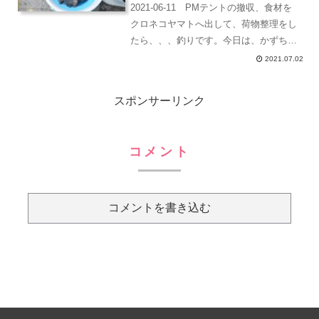
2021-06-11 PMテントの撤収、食材を
クロネコヤマトへ出して、荷物整理をし
たら、、、釣りです。今日は、かずちゃ
んのために魚を釣ります。釣り師の友人
2021.07.02
のお父さんが、ガヤがとても好きなんで
食べたいそうです。クロネコヤマトで発
スポンサーリンク
送したし冷蔵庫...
コメント
コメントを書き込む