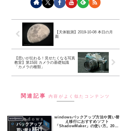
【天体観測】2019-10-08 本日の月
面
【思いが伝わる！見せたくなる写真
教室】第15回 カメラの基礎知識
「カメラの種類」
関連記事
内容がよく似たコンテンツ
windowsバックアップ方法や買い替
wordpress
え移行におすすめソフト
「ShadowMaker」の使い方。2022
バージョン4でさらに高速で簡単！無