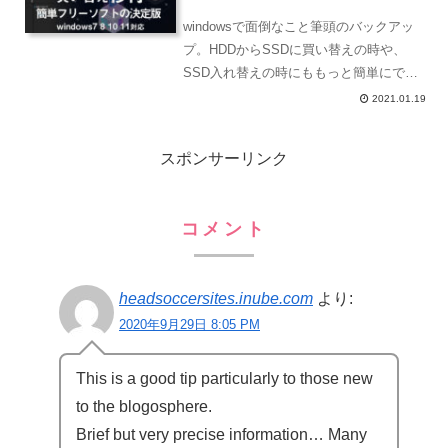
料でここまでできる。
windowsで面倒なこと筆頭のバックアッ
プ。HDDからSSDに買い替えの時や、
SSD入れ替えの時にももっと簡単にでき
ればいいのにと思って、高いバックアッ
2021.01.19
プソフトを使ったりもしてきましたが、
無料版でそれが簡単にできるバックアッ
スポンサーリンク
プソフト「Sh...
コメント
headsoccersites.inube.com
より:
2020年9月29日 8:05 PM
This is a good tip particularly to those new
to the blogosphere.
Brief but very precise information… Many