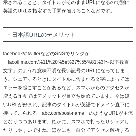
示されることと、タイトルがそのままURLになるので別に
英語のURLを指定する手間が省けることなどです。
・日本語URLのデメリット
facebookやtwitterなどのSNSでリンクが
「lacofilms.com/%11%20%5e%27%55%81%3f〜以下数百
文字」のような意味不明な長い記号のURLになってしま
う。シェアするときにタイトルに含まれる文字によっては
エラーを起こすことがあるなど、スマホからのアクセスが
増える昨今ではデメリットが目立ち始めています。今は短
いURLが好まれ、記事のタイトルが英語でドメイン直下に
持ってこられる「abc.com/post-name」のようなURLが主流
となりつつあります。確かに、スマホで打ったりシェアし
たりしやすいですね。ほかにも、自分でアクセス解析する