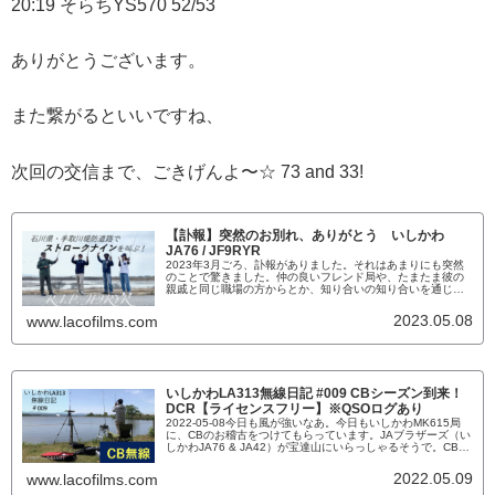
20:19 そらちYS570 52/53
ありがとうございます。
また繋がるといいですね、
次回の交信まで、ごきげんよ〜☆ 73 and 33!
【訃報】突然のお別れ、ありがとう いしかわ
JA76 / JF9RYR
2023年3月ごろ、訃報がありました。それはあまりにも突然
のことで驚きました。仲の良いフレンド局や、たまたま彼の
親戚と同じ職場の方からとか、知り合いの知り合いを通じ
て、彼が亡くなって１週間ほど経ってからその訃報は届きま
した。他界されたのは2023年2月21日であるとのことで、そ
2023.05.08
www.lacofilms.com
の時期の新聞から、お悔やみ欄などを隈なく見たつもりでし
たが探せず、葬儀なども顔を出せずにどうやってお別れした
ら良いのか。。...
いしかわLA313無線日記 #009 CBシーズン到来！
DCR【ライセンスフリー】※QSOログあり
2022-05-08今日も風が強いなあ。今日もいしかわMK615局
に、CBのお稽古をつけてもらっています。JAブラザーズ（い
しかわJA76 & JA42）が宝達山にいらっしゃるそうで。CB
使用リグ：SR 01 / Mic？？？： / 0.5w / QTH：小松市木場潟
公園北 9:39 いわてB73/6 55・57 9:48 いしかわJA76@
2022.05.09
www.lacofilms.com
宝達山 53・53 9:50 いわてB73/6 2nd...