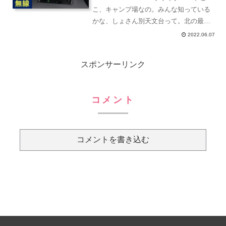
こ、キャンプ場なの。みんな知っている
かな、しょさん別天文台って。北の最果
てっていうか、公開天文台では最北端だ
2022.06.07
ったと思うよ。すごい場所にあってね、
夕日とか星空とか綺麗だけど、ひたすら
スポンサーリンク
寒いね...
コメント
コメントを書き込む