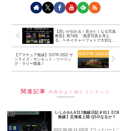
【思いが伝わる！見せたくなる写真
教室】第74回 「風景写真を考え
る」〜ネイチャーフォトで大切なこ
とpart1
【アマチュア無線】SSTR 2022 サ
ンライズ・サンセット・ツーリン
グ・ラリー開幕！
関連記事
内容がよく似たコンテンツ
いしかわLA313無線日記＃011【CB
CB
無線】北海道上陸 QSOなるか？
2022-06-06 21:43CB ブラックバードこ