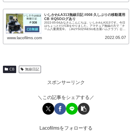
いしかわLA313無線日記 #008 久しぶりの移動運用
CB ※QSOログあり
2022-05-04みなさんこんにちは、いしかわLA313です。今日
はちょっとだけCBをやりました。アマチュア無線の方で「チ
ーム八重洲党/9」（JA2YSO(YAESU名古屋ハムクラブ）公認
のサポーターチーム）の活動があったんですけど、それと抱
き合わせで。いしかわLA313無線日記 #007 久しぶりの移動
2022.05.07
www.lacofilms.com
運用 CB ※QSOログあり到着したら、既に会場が出来上がっ
ていました。いしかわMK615が...
CB
無線日記
スポンサーリンク
＼この記事をシェアする／
Lacofilmsをフォローする