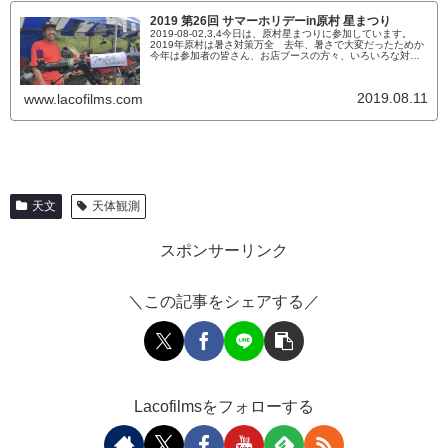
2019 第26回 サマーホリデーin原村 星まつり
2019-08-02,3,4今日は、原村星まつりに参加しています。
2019年原村は暑さ対策万全 去年、暑さで大変だったためか
今年は参加者の皆さん、お店ブースの方々、いろいろな対策
を練っていました。扇風機を持参したり冷却グッズを持って
きていました。写真はありませんが、サーティーワンアイス
が来ていました！！！自分、太りやすい体質なので、甘いも
2019.08.11
www.lacofilms.com
のを控えなければならない。。。アルミシートで熱を遮断き
らら庵...
天文
天体観測
スポンサーリンク
＼この記事をシェアする／
Lacofilmsをフォローする