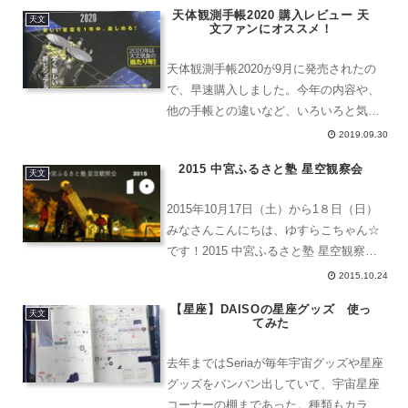
天体観測手帳2020 購入レビュー 天
ンツの企画・運営に星空案内人資格認定
天文
文ファンにオススメ！
制度運営機構...
天体観測手帳2020が9月に発売されたの
で、早速購入しました。今年の内容や、
他の手帳との違いなど、いろいろと気に
なる点をレビューします。天体観測手帳
2019.09.30
2021年版も2021年9月に発売しました
2015 中宮ふるさと塾 星空観察会
2021年版はこちら、内容や造りはほぼ同
天文
じです。こ...
2015年10月17日（土）から1８日（日）
みなさんこんにちは、ゆすらこちゃん☆
です！2015 中宮ふるさと塾 星空観察会
（'15-10-17）中宮ふるさと塾が星空観察
2015.10.24
会を行います！17:00に現地集合パワー
【星座】DAISOの星座グッズ 使っ
ポイントで、星空を観察するポイン...
天文
てみた
去年まではSeriaが毎年宇宙グッズや星座
グッズをバンバン出していて、宇宙星座
コーナーの棚まであった。種類もカラー