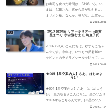
お寿司を食べた時間は、23:03ごろ。い
まは、4:38ごろ。窓から星が見えるよ。
オリオン座。なんか、横だな。上空から
だと、高速で移動しているため星の写真
2018.08.01
が撮れません。もし、ファーウェイのラ
2013 第20回 サマーホリデーin原村
イカレンズがついたカメラや、sonyのカ
天文
星まつり 宇宙飛行士 山崎直子氏
メラだったら...
2013-08-3,4,5こんにちは、ゆすらこちゃ
ん☆です。今年は、いつもの反射10cm
をピンクのラメラメシールを貼って、若
干痛い感じにしましたが、けっこう可愛
2013.08.08
くなりました。「ヲトメ仕様」というこ
★005【星空案内人】さあ、はじめよ
とで好評です。いつもの観望エリアこと
ゆすらこちゃん 星のソムリエ®︎
う1-4
しは、こ...
★004【星空案内人】さあ、はじめよう
1-3 星の明るさこんにちは、星のソムリ
エ®︎ゆすらこちゃんです。(※星のソムリ
エ®︎は星空案内人資格認定制度運営機構
2015.07.14
が管理・運用する商標です。このコンテ