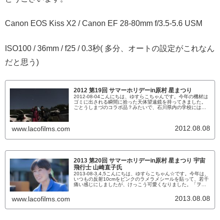
Canon EOS Kiss X2 / Canon EF 28-80mm f/3.5-5.6 USM
ISO100 / 36mm / f25 / 0.3秒( 多分、オートの設定がこれなん
だと思う)
2012 第19回 サマーホリデーin原村 星まつり
2012-08-04こんにちは、ゆすらこちゃんです。今年の機材は
ゴミに出される瞬間に拾った天体望遠鏡を持ってきました。
ごとうしまづのコラボ品？みたいで、石川県内の学校にはよ
く見かけると言ったタイプのものです。理科教育に力を入れ
て誰も使い方がわからなくなって埃を被ったというようなこ
とでしょうか。立派な箱に入っていました。今年も、太陽を
2012.08.08
www.lacofilms.com
見せてもらいました。そらさんのラント60でコリメート撮影
をさせても...
2013 第20回 サマーホリデーin原村 星まつり 宇宙
飛行士 山崎直子氏
2013-08-3,4,5こんにちは、ゆすらこちゃん☆です。今年は、
いつもの反射10cmをピンクのラメラメシールを貼って、若干
痛い感じにしましたが、けっこう可愛くなりました。「ヲト
メ仕様」ということで好評です。いつもの観望エリアことし
は、こんなでっかいのがありました。かつさんが驚いていま
2013.08.08
www.lacofilms.com
す。大塚さんのドブは口径33cmです。長く見えます。こうい
う、クオリティの高い可愛ものもあります。かつさんすず
ち...