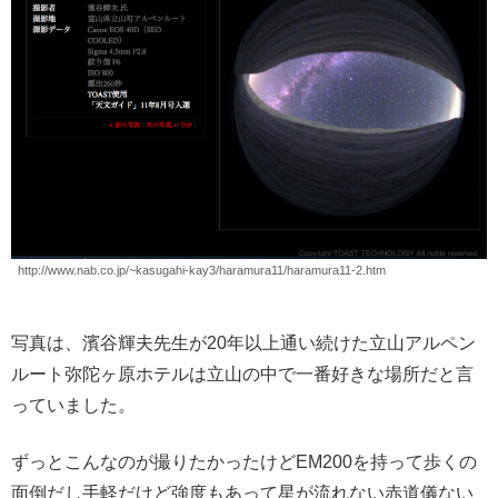
http://www.nab.co.jp/~kasugahi-kay3/haramura11/haramura11-2.htm
写真は、濱谷輝夫先生が20年以上通い続けた立山アルペン
ルート弥陀ヶ原ホテルは立山の中で一番好きな場所だと言
っていました。
ずっとこんなのが撮りたかったけどEM200を持って歩くの
面倒だし手軽だけど強度もあって星が流れない赤道儀ない