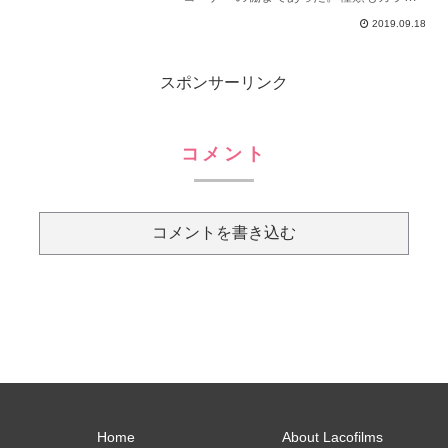
バリエーションもあり、全部買い揃える
2019.09.18
には1000円や2000円では足りなかった。
コスパもセンスも良く、日本中で大変話
スポンサーリンク
題になって...
コメント
コメントを書き込む
Home
About Lacofilms